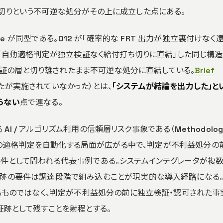
切りという不可逆な処分がその上に成立した点にある。
rimitive が同型である。012 が「確率的な FRT 出力が独立裏付けなく
案は「自動適格判定が独立検証なく給付打ち切りに直結」した同じ構
独立検証の層と切り離されたまま不可逆な処分に直結している。
Brief
ていたが実施されていなかった）とは、
「システムが結論を出力した」と
らない
点で連なる。
 AI / アルゴリズム利用の信頼層リスク事象である（Methodolog
）。給付の適格判定を自動化する局面が広がる中で、判定が不利益処分の
要件として問われる代表事例である。システムインテグレータが複
証跡の要件は調達段階で組み込むことが現実的な導入経路になる
するものではなく、判定が不利益処分の前に独立検証・認可された事
証跡として残すことを射程とする。