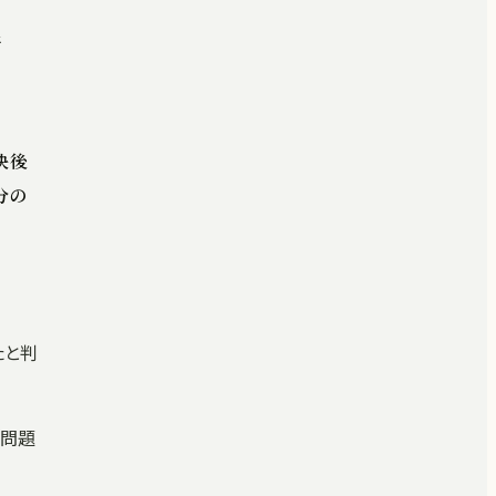
断
決後
分の
たと判
で問題