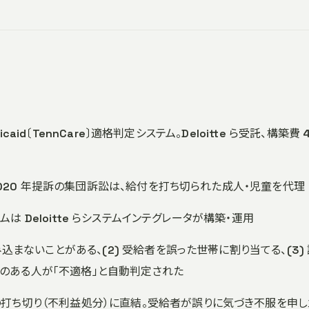
dicaid〔TennCare〕適格判定システム。Deloitte ら受託、構築費 
者。2020 年提訴の集団訴訟は、給付を打ち切られた成人・児童を代理
ステムは Deloitte らシステムインテグレータが構築・運用
読み込まないことがある、(2) 受給者を誤った世帯に割り当てる、(3)
のある人が「不適格」と自動判定された
付の打ち切り（不利益処分）に直結。受給者が誤りに気づき不服を申