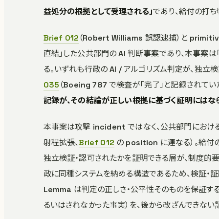
益処分の根拠として受理される」
であり、給付の打ち
Brief 012
（Robert Williams 誤認逮捕）と p
直結」した公共部門の AI 判断事案であり、本事
る。いずれも行政の AI / アルゴリズム判定が、
035
（Boeing 787 で検査が「完了」と記録され
記録が、その結論が正しい根拠に基づく証明にはな
本事案は攻撃 incident ではなく、公共部門における
射程拡張、
Brief 012
の position に連なる
独立検証・認可されたかを証明できる層が、制度的
政に同種システムを納める構造であるため、検証・
Lemma は判定の正しさ・公平性そのものを保証
るいはされなかった事実）を、後から改ざんできない