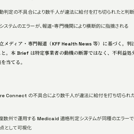
が、自動判定の不具合により数千人が違法に給付を打ち切られたと判
する同種システムのエラーが、報道・専門機関により横断的に指摘される
立メディア・専門報道（KFF Health News 等）に基づく。判
。本 Brief は特定事業者の動機の断罪ではなく、不利益処
点を当てる。
are Connect の不具合により数千人が違法に給付を打ち切られ
te が複数州で運用する Medicaid 適格判定システムが同種のエラー
論点として可視化