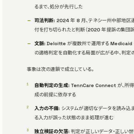
るまで、処分が先行した
司法判断
: 2024 年 8 月、テネシー州中部地
付を打ち切られたと判断（2020 年提訴の集団
文脈
: Deloitte が複数州で運用する Me
の適格判定を自動化する局面が広がる中、判定
事象は次の連鎖で成立している。
自動判定の生成
: TennCare Connec
成の前提に依存する
入力の不備
: システムが適切なデータを読み込
る入力が誤った状態のまま処理が進む
独立検証の欠落
: 判定が正しいデータ・正しい