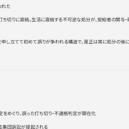
われた
の打ち切りに直結。生活に直結する不可逆な処分が、受給者の関与・
服を申し立てて初めて誤りが争われる構造で、是正は常に処分の後
 の適格判定をめぐり、誤った打ち切り・不適格判定が顕在化
する集団訴訟が提起される