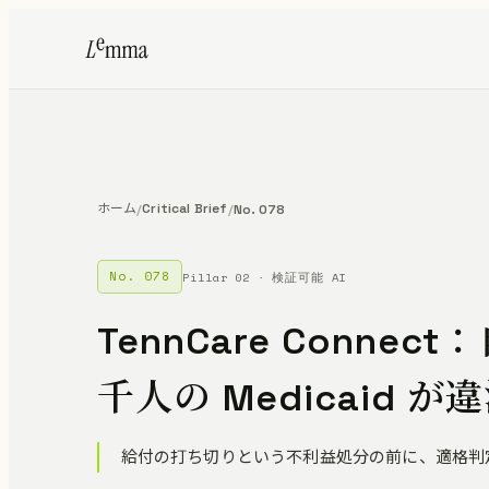
ホーム
Critical Brief
/
/
No. 078
No. 078
Pillar 02 · 検証可能 AI
TennCare Conn
千人の Medicaid 
給付の打ち切りという不利益処分の前に、適格判