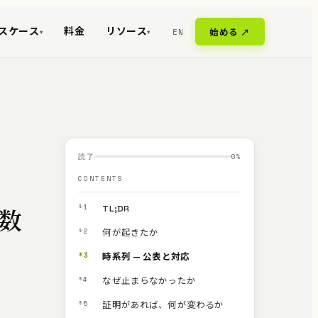
スケース
料金
リソース
EN
始める ↗
▾
▾
読了
0
%
CONTENTS
§1
TL;DR
、数
§2
何が起きたか
§3
時系列 — 公表と対応
§4
なぜ止まらなかったか
§5
証明があれば、何が変わるか