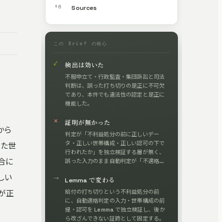
§6
Sources
この Brief の核心
✓
検出は効いた
不服申立て・行政監査・集団訴訟と司法
判断は、誤った打ち切りの是正に不可欠
であり、本件でも違法性の認定と是正に
機能した。
✕
証明が無かった
から
判定が「不利益処分の前に正しいデー
タ・正しい世帯構成・正しい認可の下で
った世
行われたか」を独立検証する層が無く、
合に
誤った入力のまま自動判定が「不適格」
を出力し打ち切りに直結した。
しい
→
Lemma で変わる
が正
給付の打ち切りという不利益処分の前
に、自動適格判定の入力・世帯構成の前
提・認可を Lemma で独立検証し、後か
ら改ざんできない証跡として固定する。