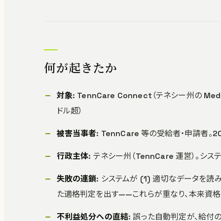
何が起きたか
対象
: TennCare Connect（テネシー州の Me
ドル超）
被害当事者
: TennCare 等の受給者・申請
行政主体
: テネシー州（TennCare 運営）。シ
失敗の連鎖
: システムが (1) 適切なデータを
た適格判定を出す——これらが重なり、本来資格
不利益処分への直結
: 誤った自動判定が、給