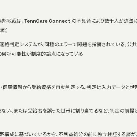
区連邦地裁は、TennCare Connect の不具合により数千人が違法
訴訟）
dicaid 適格判定システムが、同種のエラーで問題を指摘されている。公
の検証可能性が制度的論点になっている
t が、所得・健康情報から受給資格を自動判定する。判定は入力データと世
まない、または受給者を誤った世帯に割り当てるなど、判定の前提
世帯構成に基づいているかを、不利益処分の前に独立検証する層が