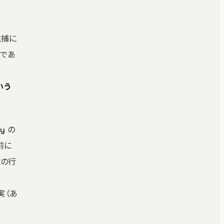
逮捕に
造であ
いう
y の
前に
数の行
。
実（あ