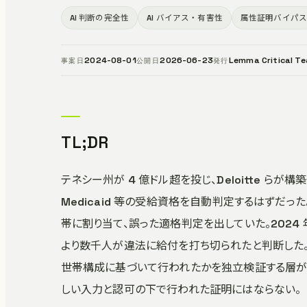
AI 判断の完全性
AI バイアス・有害性
属性証明バイパ
2024-08-01
2026-06-23
Lemma Critical T
事案日
公開日
発行
TL;DR
テネシー州が 4 億ドル超を投じ、Deloitte らが構
Medicaid 等の受給資格を自動判定するはずだ
帯に割り当て、誤った適格判定を出していた。2024
より数千人が違法に給付を打ち切られたと判断した
世帯構成に基づいて行われたかを独立検証する層が無
しい入力と認可の下で行われた証明にはならない。