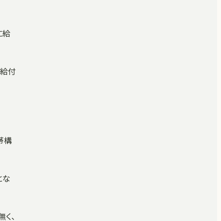
に給
共給付
帯構
とな
無く、