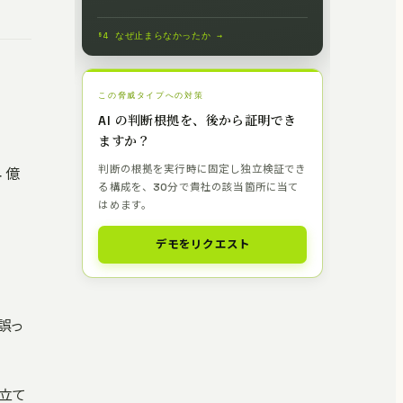
§4 なぜ止まらなかったか →
この脅威タイプへの対策
AI の判断根拠を、後から証明でき
ますか？
判断の根拠を実行時に固定し独立検証でき
4 億
る構成を、30分で貴社の該当箇所に当て
はめます。
デモをリクエスト
 誤っ
し立て