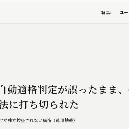
製品
ユー
▾
ect：自動適格判定が誤ったまま
が違法に打ち切られた
定が独立検証されない構造（連邦地裁）