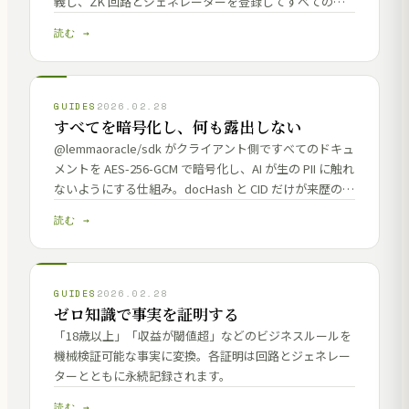
義し、ZK 回路とジェネレーターを登録してすべてのフ
ァクトを起源まで追跡可能にします。
読む →
GUIDES
2026.02.28
すべてを暗号化し、何も露出しない
@lemmaoracle/sdk がクライアント側ですべてのドキュ
メントを AES-256-GCM で暗号化し、AI が生の PII に触れ
ないようにする仕組み。docHash と CID だけが来歴の安
定したアンカーとして公開されます。
読む →
GUIDES
2026.02.28
ゼロ知識で事実を証明する
「18歳以上」「収益が閾値超」などのビジネスルールを
機械検証可能な事実に変換。各証明は回路とジェネレー
ターとともに永続記録されます。
読む →