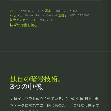
ZK
Groth16 / BN254
署名
BBS+ / EdDSA
ハッシュ
Poseidon / Keccak
識別子
W3C DID/VC
監査アンカー
EIP-712 / x402
技術仕様書を読む →
独自の暗号技術、
3つの中核。
信頼インフラを成立させている、3 つの中核技術。原
本データに触れずに「同じものだ」「これだけ開示す