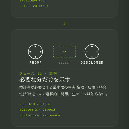
Poseidon Hash
DID / VC (W3C)
→
ZK
PROOF
DISCLOSED
SELECT
フェーズ 02 · 証明
必要な分だけを示す
検証者が必要とする最小限の事実(権限・属性・整合
性)だけを ZK で選択的に開示。生データは触らない。
Groth16 / BN254
Circom 2.x Circuit
Selective Disclosure