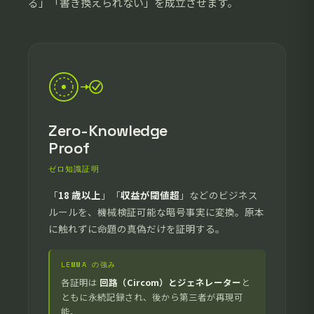
る」「書き換えられない」を成立させます。
Zero-Knowledge
Proof
ゼロ知識証明
「
18 歳以上
」「
収益が閾値超
」などのビジネス
ルールを、機械検証可能な暗号事実に変換。原本
に触れずに命題の真偽だけを証明する。
LEMMA の強み
各証明は
回路（Circom）とジェネレーター
と
ともに永続記録され、後から第三者が再現可
能。