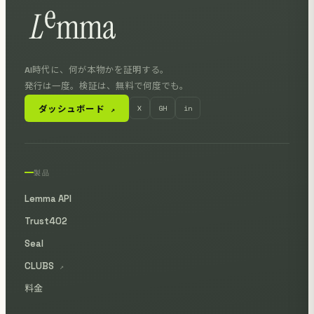
AI時代に、何が本物かを証明する。
発行は一度。検証は、無料で何度でも。
ダッシュボード
X
GH
in
↗
製品
Lemma API
Trust402
Seal
CLUBS
↗
料金