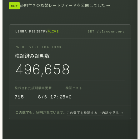
証明付きの為替レートフィードを公開しました →
NEW
LEMMA REGISTRY
LIVE
GET /v1/counters
PROOF VERIFICATIONS
検証済み証明数
496,658
発行された証明
最終更新
検証コスト
715
8/6 17:25
¥0
この数字も、証明されています。
この数字を検証する →
内訳を見る →