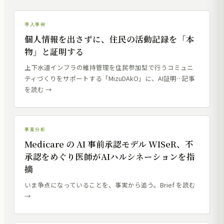
導入事例
個人情報を出さずに、住民の活動記録を「本
CASE STUDY
物」と証明する
上下水道インフラの維持管理を住民参加型で行うコミュニ
導入事例
ティづくりをサポートする「MizuDAkO」に、AI証明…記事
を読む →
事案分析
Medicare の AI 事前承認モデル WISeR、不
CRITICAL BRIEF
承認をめぐり医師がAIハルシネーションを指
個人情
摘
AI×信頼の最
いま争点になっていることを、事実から追う。Brief を読む
→