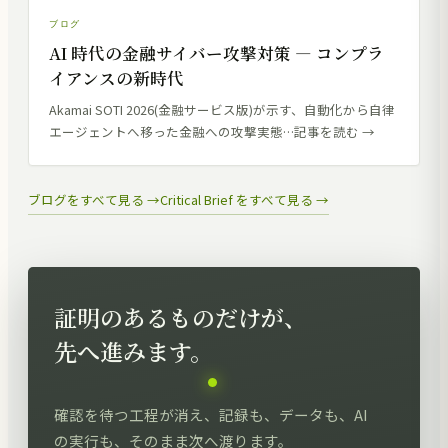
記録を
12
ブログ
AI 時代の金融サイバー攻撃対策 — コンプラ
イアンスの新時代
Akamai SOTI 2026(金融サービス版)が示す、自動化から自律
エージェントへ移った金融への攻撃実態…記事を読む →
ブログをすべて見る →
Critical Brief をすべて見る →
AI 判断の完全性
証明のあるものだけが、
先へ進みます。
確認を待つ工程が消え、記録も、データも、AI
の実行も、そのまま次へ渡ります。