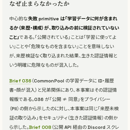
なぜ止まらなかったか
中心的な
失敗 primitive は「学習データに何が含まれ
るか（来歴・構成）が、取り込みの前に検証されていない
こと」
である。「公開されている」ことは「学習に使ってよ
い」ことや「危険なものを含まない」ことを意味しない
が、来歴検証なく取り込まれた結果、生きた認証情報と
いう明確に危険なものが混入した。
Brief 036
（CommonPool の学習データに ID・履歴
書・顔が混入）と兄弟関係にあり、本事案はその認証情
報版である。036 が「公開 ≠ 同意」をプライバシー
（PII）の側から示したのに対し、本事案は同じ「来歴未検
証の取り込み」をセキュリティ（生きた認証情報）の側か
ら示した。
Brief 008
（公開 API 経由の Discord スクレ