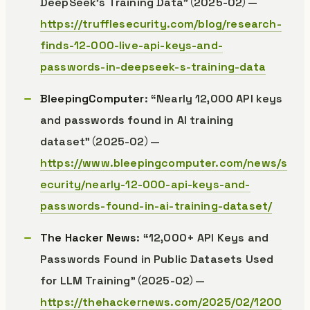
DeepSeek’s Training Data”（2025-02）—
https://trufflesecurity.com/blog/research-
finds-12-000-live-api-keys-and-
passwords-in-deepseek-s-training-data
BleepingComputer
: “Nearly 12,000 API keys
and passwords found in AI training
dataset”（2025-02）—
https://www.bleepingcomputer.com/news/s
ecurity/nearly-12-000-api-keys-and-
passwords-found-in-ai-training-dataset/
The Hacker News
: “12,000+ API Keys and
Passwords Found in Public Datasets Used
for LLM Training”（2025-02）—
https://thehackernews.com/2025/02/1200