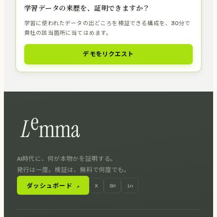
学習データの来歴を、証明できますか？
学習に使われたデータの出どころを検証できる構成を、30分で
貴社の該当箇所に当てはめます。
デモをリクエスト
AI時代に、何が本物かを証明する。
発行は一度。検証は、無料で何度でも。
ダッシュボード
X
GH
in
↗