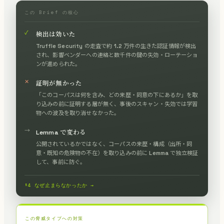
この Brief の核心
✓
検出は効いた
Truffle Security の走査で約 1.2 万件の生きた認証情報が検出
され、影響ベンダーへの連絡と数千件の鍵の失効・ローテーショ
ンが進められた。
✕
証明が無かった
「このコーパスは何を含み、どの来歴・同意の下にあるか」を取
り込みの前に証明する層が無く、事後のスキャン・失効では学習
物への波及を取り消せなかった。
→
Lemma で変わる
公開されているかではなく、コーパスの来歴・構成（出所・同
意・既知の危険物の不在）を取り込みの前に Lemma で独立検証
して、事前に防ぐ。
§4 なぜ止まらなかったか →
この脅威タイプへの対策