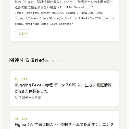
件の「生きた」認証情報が混入していた — 学習データの来歴が取り
込みの前に検証されない構造（Truffle Security）".

Lemma Critical Brief No.079. Lemma / FRAME00, Inc.

https://lemma.frame00.com/ja/critical/briefs/079-common-
crawl-training-data-live-secrets/
コピー
関連する Brief
RELATED
No. 122
Hugging Face の学習データ 7.6PB に、生きた認証情報
が 22 万件超あった
AI 学習データ来歴
No. 106
Figma：AI 学習は個人・小規模チームで既定オン、エンタ