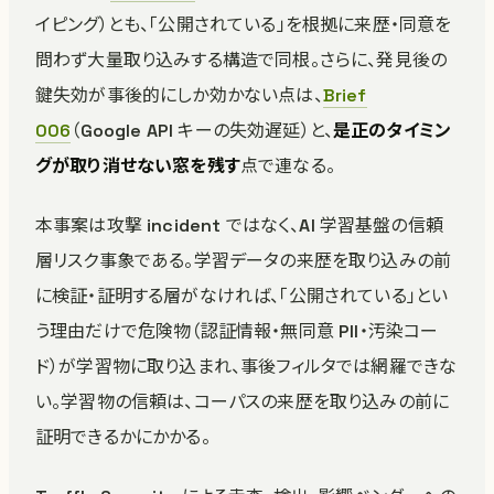
イピング）とも、「公開されている」を根拠に来歴・同意を
問わず大量取り込みする構造で同根。さらに、発見後の
鍵失効が事後的にしか効かない点は、
Brief
006
（Google API キーの失効遅延）と、
是正のタイミン
グが取り消せない窓を残す
点で連なる。
本事案は攻撃 incident ではなく、AI 学習基盤の信頼
層リスク事象である。学習データの来歴を取り込みの前
に検証・証明する層がなければ、「公開されている」とい
う理由だけで危険物（認証情報・無同意 PII・汚染コー
ド）が学習物に取り込まれ、事後フィルタでは網羅できな
い。学習物の信頼は、コーパスの来歴を取り込みの前に
証明できるかにかかる。