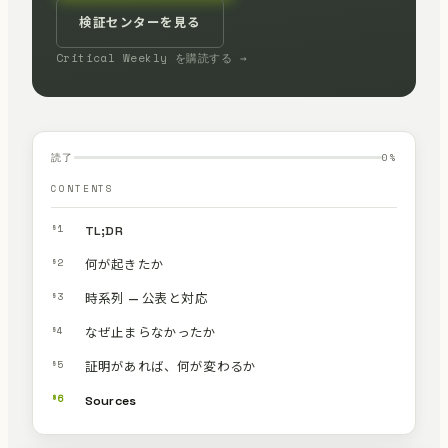
検証センターを見る
Critical Weekly を購読する →
読了
0
%
CONTENTS
§1
TL;DR
§2
何が起きたか
§3
時系列 — 公表と対応
§4
なぜ止まらなかったか
§5
証明があれば、何が変わるか
§6
Sources