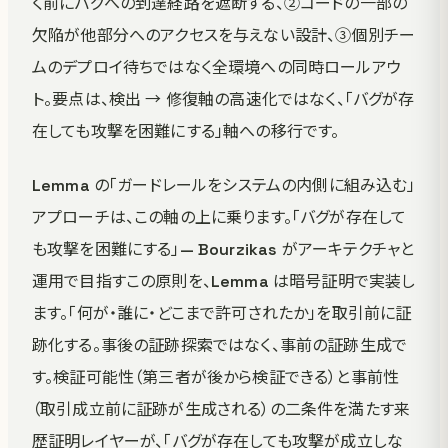
く前にバグへの到達経路を遮断する、②コードの一部の
欠陥が他部分へのアクセスを与えない設計、③個別チー
ムのデプロイ待ちではなく全環境への同時ロールアウ
ト。要点は、検出 → 修復軸の高速化ではなく、「バグが存
在しても攻撃を困難にする」軸への移行です。
Lemma の「ガードレールをシステムの内側に組み込む」
アプローチは、この軸の上に乗ります。「バグが存在して
も攻撃を困難にする」— Bourzikas がアーキテクチャと
運用で目指すこの原則を、Lemma は暗号証明で実装し
ます。「何が・誰に・どこまで許可されたか」を取引前に証
跡化する。事後の証跡探索ではなく、事前の証跡生成で
す。検証可能性（第三者が後から検証できる）と事前性
（取引成立前に証跡が生成される）の二条件を満たす来
歴証明レイヤーが、「バグが存在しても攻撃が成立しな