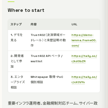
Where to start
ステップ
内容
URL
1. デモを
Trust402（決済領域ガー
https://demo-
見る
ドレール）と来歴証明の動
lemma.frame00.
作
com/
2. 開発者
Trust402 API ベータ /
https://tally.so/
として参
waitlist
r/kd0bZR
加
3. エンタ
Whitepaper 取得・PoC
https://tally.so/
ープライズ
個別相談
r/xX0VYv
相談
重要インフラ運用者、金融規制対応チーム、サイバー政