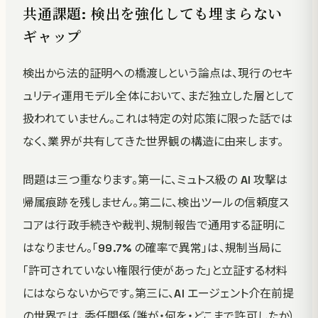
共通課題: 検出を強化しても埋まらない
ギャップ
検出から法的証明への橋渡しという論点は、現行のセキ
ュリティ運用モデル全体において、まだ独立した層として
扱われていません。これは特定の対応策に限った話では
なく、業界が共有してきた世界観の構造に由来します。
問題は三つ重なります。第一に、ミュトス級の AI 攻撃は
帰属痕跡を残しません。第二に、検出ツールの信頼度ス
コアは行政手続きや裁判、規制報告で通用する証明に
はなりません。「99.7% の確率で異常」は、規制当局に
「許可されていない権限行使があった」と立証する材料
にはならないからです。第三に、AI エージェント介在前提
の世界では、委任関係（誰が・何を・どこまで許可したか）