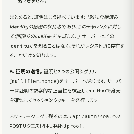
出できません。
まとめると、証明はこう述べています:
「私は登録済み
identityの秘密の保持者であり、このチャレンジに対し
て1回限りのnullifierを生成した。」
サーバーはどの
identityかを知ることはなく、それがレジストリに存在す
ることだけを知ります。
3. 証明の送信。
証明と2つの公開シグナル
(
、
)をサーバーへ送ります。サーバ
nullifier
nonce
ーは証明の数学的な正当性を検証し、nullifierで身元
を確認してセッションクッキーを発行します。
ネットワークログに残るのは、
への
/api/auth/seal
POSTリクエスト1本。中身は
、
proof