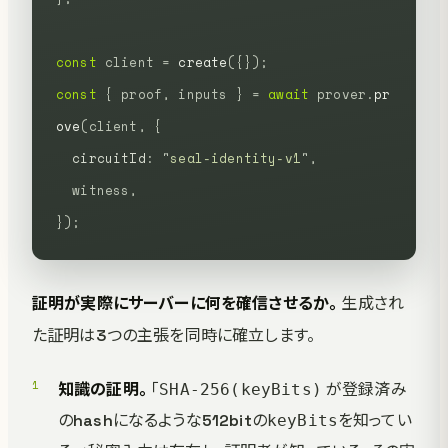
const
 client
 =
 create
({});
const
 {
 proof,
 inputs
 }
 =
 await
 prover.
pr
ove
(client,
 {
  circuitId
:
 "
seal-identity-v1
"
,
  witness,
});
証明が実際にサーバーに何を確信させるか。
生成され
た証明は3つの主張を同時に確立します。
知識の証明。
「
が登録済み
SHA-256(keyBits)
のhashになるような512bitの
を知ってい
keyBits