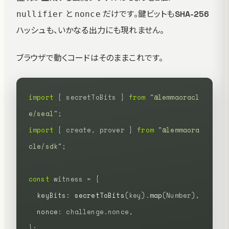
と
だけです。鍵ビットもSHA-256
nullifier
nonce
ハッシュも、いかなる出力にも現れません。
ブラウザで動くコードはそのままこれです。
import
 {
 secretToBits
 }
 from
 "
@lemmaoracl
e/seal
"
;
import
 {
 create,
 prover
 }
 from
 "
@lemmaora
cle/sdk
"
;
const
 witness
 =
 {
  keyBits
:
 secretToBits
(key).
map
(Number),
  nonce
:
 challenge.nonce,
};