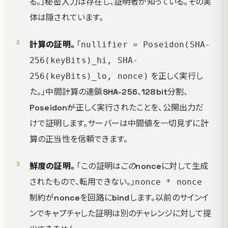
る。」秘密入力は存在し、証明者が知っている。その実
体は隠されています。
計算の証明。
「
nullifier = Poseidon(SHA-
256(keyBits)_hi, SHA-
を正しく実行し
256(keyBits)_lo, nonce)
た。」中間計算の連鎖――SHA-256、128bit分割、
Poseidon――が正しく実行されたことを、公開出力だ
けで証明します。サーバーは中間値を一切見ずに計
算の正当性を信頼できます。
鮮度の証明。
「この証明は
この
nonceに対して生成
されたもので、転用できない。」
nonce * nonce
制約がnonceを回路にbindします。以前のサインイ
ンでキャプチャした証明は別のチャレンジに対して提