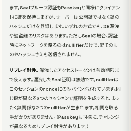
ます。Sealプルーフ認証もPasskeyと同様にクライアン
トに鍵を保持しますが、サーバーは公開鍵ではなく鍵の
ハッシュだけを登録します。いずれの方式でも、DB漏洩
や鍵盗難のリスクはあります。ただしSealの場合、認証
時にネットワークを渡るのはnullifierだけで、鍵そのも
のやハッシュさえも送信されません。
リプレイ耐性。
漏洩したアクセストークンは有効期限ま
で使えます。漏洩したSeal証明は無効です。nullifierは
このセッションのnonceにのみバインドされています。同
じ鍵が異なる2つのセッションで証明を生成すると、まっ
たく無関係な2つのnullifierが生まれます。相関を取る
手がかりがありません。（Passkeyも同様に、チャレンジ
が異なるためリプレイ耐性があります。）