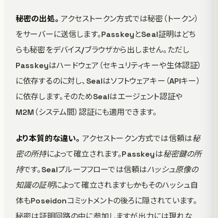
秘密の出処。
アクセストークン方式では秘密（トークン）
をサーバーに送信します。PasskeyとSeal証明はどち
らも秘密をデバイス/ブラウザから出しません。ただし
Passkeyはハードウェア（セキュリティキーや生体認証）
に依存するのに対し、Sealはソフトウェアキー（APIキー）
に依存します。そのためSealはエージェント認証や
M2M（システム間）認証にも適用できます。
より本質的な違い。
アクセストークン方式では信頼は
秘
密の所持
によって確立されます。Passkeyは
秘密鍵の所
持
です。Sealプルーフフローでは信頼は
ハッシュ原像の
知識の証明
によって確立されます――しかもそのハッシュ自
体もPoseidonコミットメントの後ろに隠されています。
秘密は証明回路の中に参加しますが出力には現れな