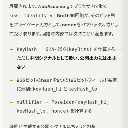
展開されます。WebAssemblyでブラウザ内で動く
Groth16回路が、そのビット列
seal-identity-v1
を
プライベート入力
として、nonceを
パブリック入力
とし
て受け取ります。回路の内部では次のことが起きます。
を計算する――
keyHash = SHA-256(keyBits)
ただし
中間シグナルとして扱い、公開出力には出さ
ない
256ビットのhashを2つの128ビットフィールド要素
に分割:
と
keyHash_hi
keyHash_lo
nullifier = Poseidon(keyHash_hi,
を計算する
keyHash_lo, nonce)
証明が生成する公開シグナルはちょうど2値: