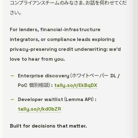
コンプライアンスチームのみなさま、お話を伺わせてくだ
さい。
For lenders, financial-infrastructure
integrators, or compliance leads exploring
privacy-preserving credit underwriting: we'd
love to hear from you.
Enterprise discovery（ホワイトペーパー DL /
PoC 個別相談）:
tally.so/r/EkBqDX
Developer waitlist（Lemma API）:
tally.so/r/kd0bZR
Built for decisions that matter.