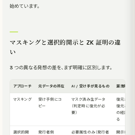
始めています。
マスキングと選択的開示と ZK 証明の違
い
3 つの異なる発想の差を、まず明確に区別します。
アプローチ
元データの所在
AI / 受け手が見るもの
漏洩時のリ
マスキング
受け手側にコ
マスク済み生データ
復元される 
ピー
（判定時に復元が必
復元され
要）
の経路で
る
選択的開
発行者側
必要属性のみ（発行者
開示した