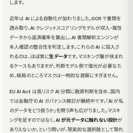
します。
近年は AI による自動化が加わりました。OCR で書類を
読み取り、AI クレジットスコアリングモデルが収入・属性
データから返済確率を算出し、AI 書類解析エンジンが
本人確認の整合性を判定します。これらの AI に投入さ
れるのは、ほぼ常に
生データ
です。マスキング層が挟まれ
るケースもありますが、判断モデル側で復元が必要なた
め、結局のところマスクは一時的な遮蔽にすぎません。
EU AI Act は高リスク AI 分類に融資判断を含め、国内
では金融庁の AI ガバナンス検討が継続中です。「AI が私
のデータをどう扱うか」を問う声も広がりました。マスキ
ングを足すのではなく、
AI が元データに触れない設計
が
ありえないか、という問いが、現実的な選択肢として現れ