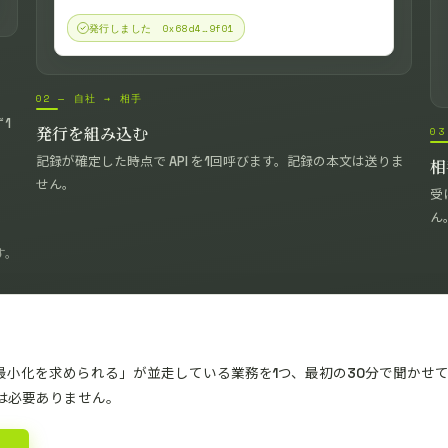
発行しました 0x68d4…9f01
02 — 自社 → 相手
1
0
発行を組み込む
記録が確定した時点で API を1回呼びます。記録の本文は送りま
相
せん。
受
ん
す。
小化を求められる」が並走している業務を1つ、最初の30分で聞かせ
は必要ありません。