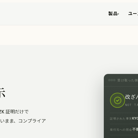
製品
ユー
▾
受け取った
示
改ざ
NOT T
ZK 証明だけで
KY
証明された事実
せないまま、コンプライア
不
発行元への照会