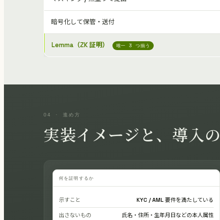
暗号化して保管・送付
Lemma（ZK 証明）
唯一 3 つ揃う
04 · 進め方
実装イメージと、導入
何を証明するか
示すこと
KYC / AML 要件を満たしている
出さないもの
氏名・住所・生年月日などの本人属性