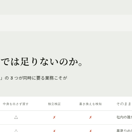
方では足りないのか。
の 3 つが同時に要る業務こそが
そのまま
中身を出さず渡す
独立検証
書き換えを検知
△
✗
✗
社内の誰
△
✗
✗
黒塗りの