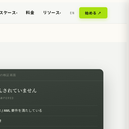
スケース
料金
リソース
EN
始める ↗
▾
▾
側の検証画面
んされていません
AMPERED
C / AML 要件を満たしている
要