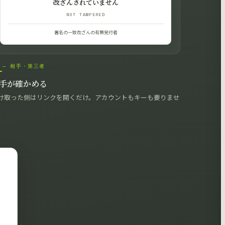
改ざんされていません
NOT TAMPERED
署名の一致
改ざんの有無
発行者
3 — 相手・第三者
手が確かめる
け取った側はリンクを開くだけ。アカウントもキーも要りませ
。
て