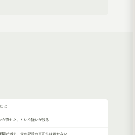
だと
かが直せた、という疑いが残る
手間が増え、元の記録の真正性は示せない