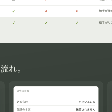
✓
✗
✗
相手が確
✓
✓
✓
相手がリ
の流れ。
証明の発行
送るもの
ハッシュのみ
記録の本文
送信されません