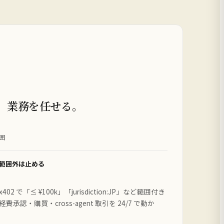
に、業務を任せる。
囲
範囲外は止める
で「≤ ¥100k」「jurisdiction:JP」など範囲付き
経費承認・購買・cross-agent 取引を 24/7 で動か