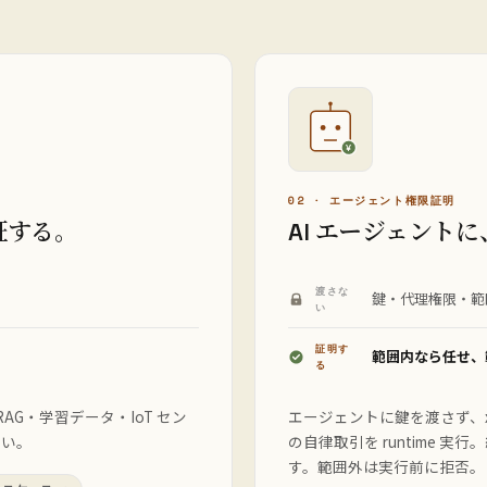
¥
02 · エージェント権限証明
証する。
AI エージェント
渡さな
鍵・代理権限・範
い
証明す
範囲内なら任せ、
る
。RAG・学習データ・IoT セン
エージェントに鍵を渡さず、x402 
ない。
の自律取引を runtime 実行。
す。範囲外は実行前に拒否。