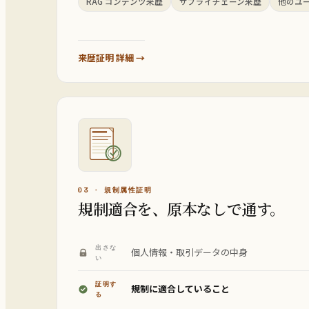
RAG コンテンツ来歴
サプライチェーン来歴
他のユー
来歴証明 詳細 →
03 · 規制属性証明
規制適合を、原本なしで通す。
出さな
個人情報・取引データの中身
い
証明す
規制に適合していること
る