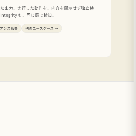
成した出力、実行した動作を、内容を開示せず独立検
tegrity も、同じ層で検知。
アンス報告
他のユースケース →