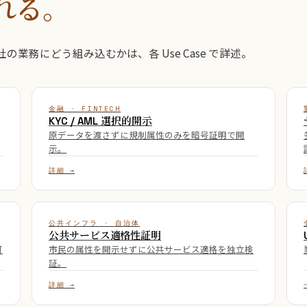
れる。
務にどう組み込むかは、各 Use Case で詳述。
金融 · FINTECH
KYC / AML 選択的開示
原データを渡さずに規制属性のみを暗号証明で開
示。
詳細 →
公共インフラ · 自治体
公共サービス適格性証明
可
市民の属性を開示せずに公共サービス適格を独立検
証。
詳細 →