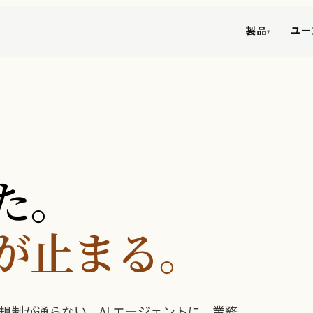
製品
ユー
▾
った。
が止まる。
制が通らない。AI エージェントに、業務