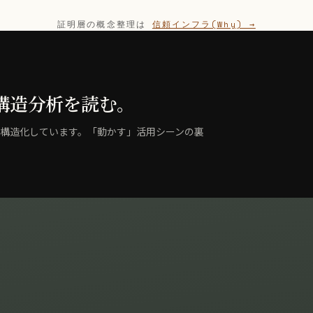
証明層の概念整理は
信頼インフラ(Why) →
構造分析を読む。
rief で構造化しています。「動かす」活用シーンの裏