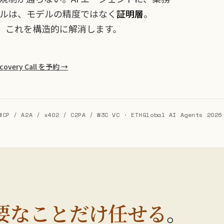
ドルは、モデルの精度ではなく
証明層
。
、これを構造的に解消します。
scovery Call を予約 →
 / A2A / x402 / C2PA / W3C VC · ETHGlobal AI Agents 2026
要なことだけ任せる
。