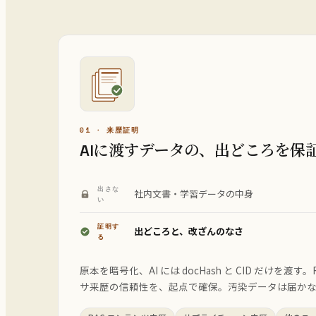
01 · 来歴証明
AIに渡すデータの、出どころを保
出さな
社内文書・学習データの中身
い
証明す
出どころと、改ざんのなさ
る
原本を暗号化、AI には docHash と CID だけを渡す
サ来歴の信頼性を、起点で確保。汚染データは届か