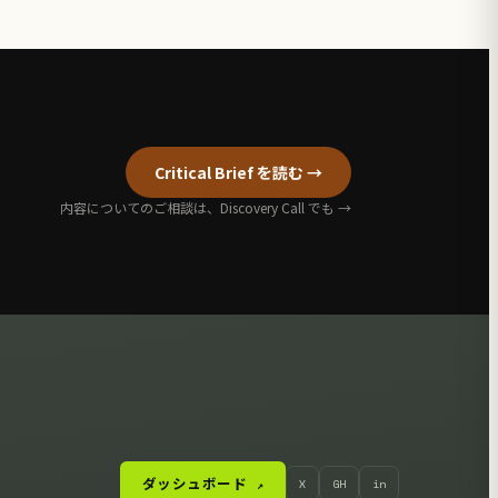
Critical Brief を読む →
内容についてのご相談は、Discovery Call でも →
ダッシュボード
X
GH
in
↗