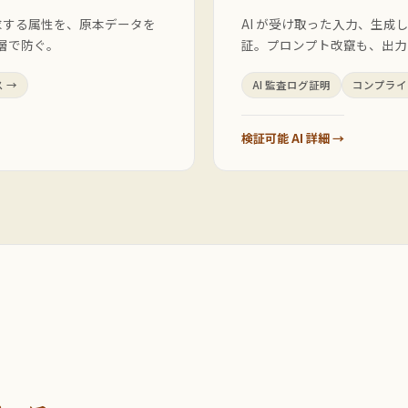
制が要求する属性を、原本データを
AI が受け取った入力、生
じ層で防ぐ。
証。プロンプト改竄も、出力 in
 →
AI 監査ログ証明
コンプライ
検証可能 AI 詳細 →