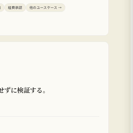
済
経費承認
他のユースケース →
見せずに検証する。