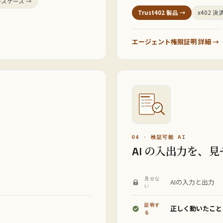
スケース →
Trust402 製品 →
x402 決
エージェント権限証明 詳細 →
04 · 検証可能 AI
AI の入出力を、
見せな
AIの入力と出力
い
証明す
正しく動いたこと
る