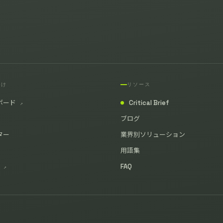
向け
リソース
ボード
Critical Brief
↗
●
ブログ
ター
業界別ソリューション
用語集
y
FAQ
↗