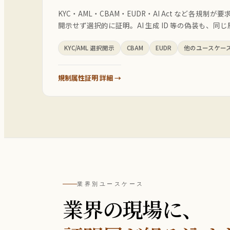
KYC・AML・CBAM・EUDR・AI Act など各規
開示せず選択的に証明。AI 生成 ID 等の偽装も、同
KYC/AML 選択開示
CBAM
EUDR
他のユースケース
規制属性証明 詳細 →
業界別ユースケース
業界の現場に、