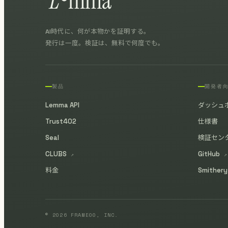
AI時代に、何が本物かを証明する。
発行は一度。検証は、無料で何度でも。
製品
開発者
Lemma API
ダッシュ
Trust402
仕様書
Seal
検証セン
CLUBS
GitHub
↗
↗
料金
Smither
© 2026 FRAME00, INC.