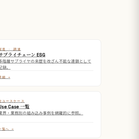
製造 · 調達
サプライチェーン ESG
多階層サプライヤの来歴を改ざん不能な連鎖として
記録。
詳細 →
全ユースケース
Use Case 一覧
業界・業務別の組み込み事例を網羅的に参照。
一覧へ →