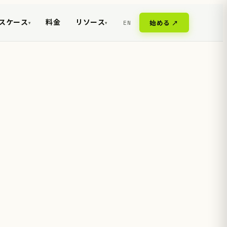
スケース
料金
リソース
EN
始める ↗
▾
▾