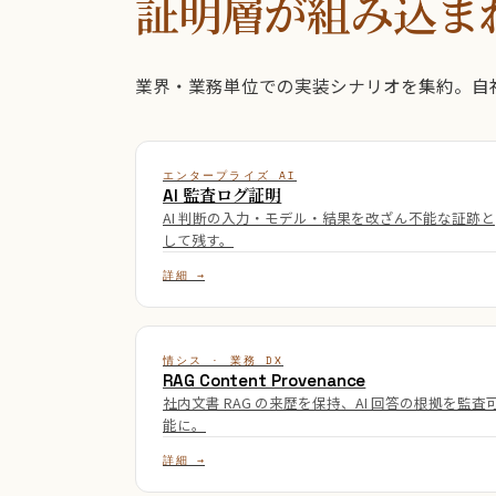
証明層が組み込ま
業界・業務単位での実装シナリオを集約。自社の業
エンタープライズ AI
AI 監査ログ証明
AI 判断の入力・モデル・結果を改ざん不能な証跡と
して残す。
詳細 →
情シス · 業務 DX
RAG Content Provenance
社内文書 RAG の来歴を保持、AI 回答の根拠を監査
能に。
詳細 →