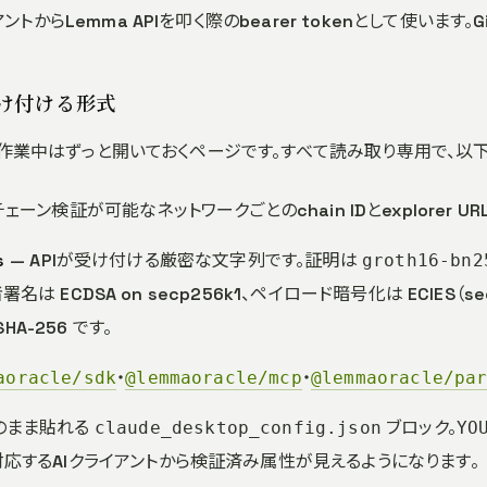
トからLemma APIを叩く際のbearer tokenとして使います
Iが受け付ける形式
作業中はずっと開いておくページです。すべて読み取り専用で、以
ェーン検証が可能なネットワークごとのchain IDとexplorer URL
s
— APIが受け付ける厳密な文字列です。証明は
groth16-bn2
者署名は ECDSA on secp256k1、ペイロード暗号化は ECIES（secp
HA-256 です。
・
・
aoracle/sdk
@lemmaoracle/mcp
@lemmaoracle/pa
のまま貼れる
ブロック。
claude_desktop_config.json
YO
対応するAIクライアントから検証済み属性が見えるようになります。