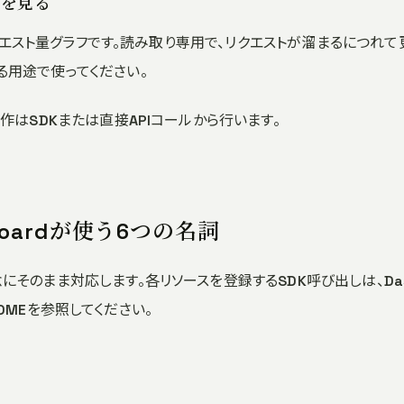
ト量を見る
エスト量グラフです。読み取り専用で、リクエストが溜まるにつれて更新され
る用途で使ってください。
作はSDKまたは直接APIコールから行います。
shboardが使う6つの名詞
そのまま対応します。各リソースを登録するSDK呼び出しは、Das
DMEを参照してください。