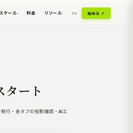
スケース
料金
リソース
EN
始める ↗
▾
▾
クスタート
APIキー発行・各タブの役割確認・AIエ