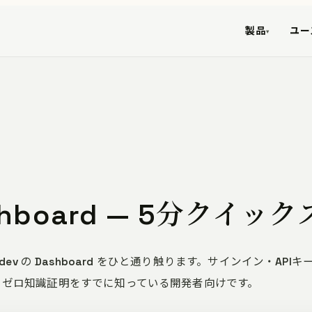
製品
ユー
▾
ashboard — 5分クイッ
rkers.dev の Dashboard をひと通り触ります。サインイン・
2とゼロ知識証明をすでに知っている開発者向けです。