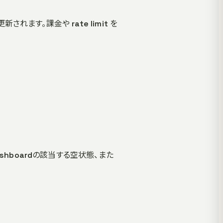
ます。課金や rate limit を
hboardの該当する空状態、また