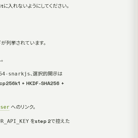
。Gitに入れないようにしてください。
下が列挙されています。
。
、選択的開示は
54-snarkjs
256k1 + HKDF-SHA256 +
へのリンク。
rser
をstep 2で控えた
UR_API_KEY