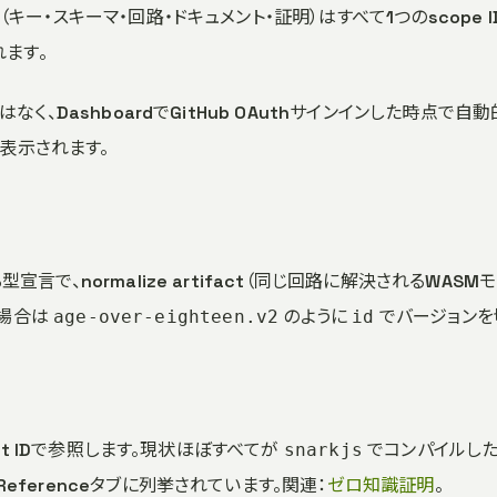
ー・スキーマ・回路・ドキュメント・証明）はすべて1つのscope I
れます。
なく、DashboardでGitHub OAuthサインインした時点で
が表示されます。
言で、normalize artifact（同じ回路に解決されるWAS
い場合は
のように
でバージョンを
age-over-eighteen.v2
id
uit IDで参照します。現状ほぼすべてが
でコンパイルしたBN
snarkjs
ferenceタブに列挙されています。関連：
ゼロ知識証明
。