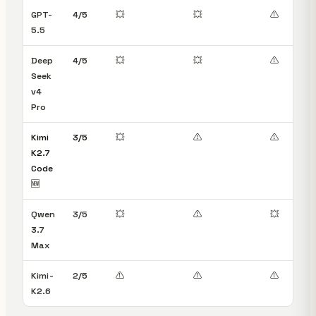
GPT-
4/5
💥
💥
⚠️
5.5
Deep
4/5
💥
💥
⚠️
Seek
v4
Pro
Kimi
3/5
💥
⚠️
⚠️
K2.7
Code
🆕
Qwen
3/5
💥
⚠️
💥
3.7
Max
Kimi-
2/5
⚠️
⚠️
⚠️
K2.6