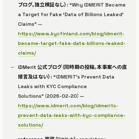
ブログ。独立検証なし）
: “Why IDMERIT Became
a Target for Fake ‘Data of Billions Leaked’
Claims” —
https://www.kycfinland.com/blog/idmerit-
became-target-fake-data-billions-leaked-
claims/
IDMerit 公式ブログ（同時期の投稿。本事案への直
接言及はない）
: “IDMERIT’s Prevent Data
Leaks with KYC Compliance
Solutions”（2026-02-20）—
https://www.idmerit.com/blog/idmerits-
prevent-data-leaks-with-kyc-compliance-
solutions/