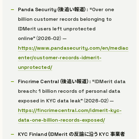
Panda Security（後追い報道）
: “Over one
billion customer records belonging to
IDMerit users left unprotected
online”（2026-02）—
https://www.pandasecurity.com/en/mediac
enter/customer-records-idmerit-
unprotected/
Fincrime Central（後追い報道）
: “IDMerit data
breach: 1 billion records of personal data
exposed in KYC data leak”（2026-02）—
https://fincrimecentral.com/idmerit-kyc-
data-one-billion-records-exposed/
KYC Finland（IDMerit の反論に沿う KYC 事業者