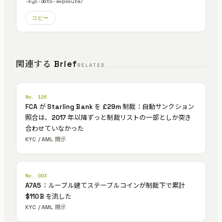
-kyc-data-exposure/
コピー
関連する Brief
RELATED
No. 126
FCA が Starling Bank を £29m 制裁：自動サンクション
照合は、2017 年以降ずっと制裁リストの一部としか突き
合わせていなかった
KYC / AML 開示
No. 093
A7A5：ルーブル建てステーブルコインが制裁下で累計
$110B を流した
KYC / AML 開示