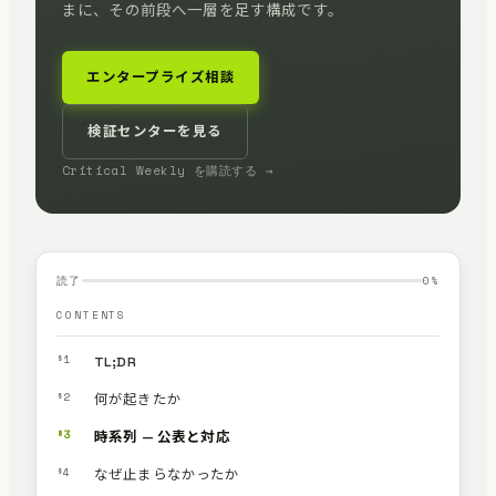
まに、その前段へ一層を足す構成です。
エンタープライズ相談
検証センターを見る
Critical Weekly を購読する →
読了
0
%
CONTENTS
§1
TL;DR
§2
何が起きたか
§3
時系列 — 公表と対応
§4
なぜ止まらなかったか