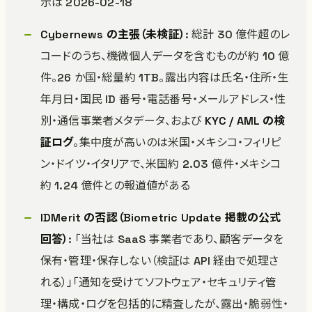
示は 2026-02-18
Cybernews の主張（未検証）
: 総計 30 億件超のレ
コードのうち、機微個人データを含むものが約 10 億
件。26 か国・総量約 1TB。露出内容は氏名・住所・生
年月日・国民 ID 番号・電話番号・メールアドレス・性
別・通信事業者メタデータ、および
KYC / AML の検
証ログ
。集中度が高いのは米国・メキシコ・フィリピ
ン・ドイツ・イタリアで、米国約 2.03 億件・メキシコ
約 1.24 億件との報道値がある
IDMerit の否認（Biometric Update 掲載の公式
回答）
: 「当社は SaaS 事業者であり、顧客データを
保有・管理・保存しない（検証は API 経由で処理さ
れる）」「通知を受けてソフトウェア・セキュリティ管
理・構成・ログを包括的に精査したが、露出・脆弱性・