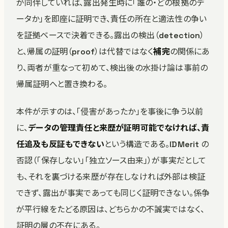
が同伴していれば、露出発生時に「誰の・どの根拠のデ
ータか」を即座に証明でき、責任の所在と適法性の争い
を証拠ベースで決着できる。露出の検出（detection）
と、帰属の証明（proof）は代替ではなく
補完
の関係にあ
り、両者が重なって初めて、検出後の水掛け論は事前の
帰属証明へと置き換わる。
本件が示すのは、「侵害があったか」を事後に争う以前
に、
データの管理責任と来歴が証明可能でなければ、責
任追及も反証もできない
という構造である。IDMerit の
否認（「保存しない」「独立ソース由来」）が事実だとして
も、それを裏づける来歴が存在しなければ外部は検証
できず、露出が事実であっても同じく証明できない。係争
が平行線をたどる原因は、どちらかの不誠実ではなく、
証明の層の不在にある。