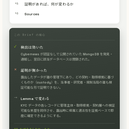
§5
証明があれば、何が変わるか
§6
Sources
この Brief の核心
✓
検出は効いた
Cybernews が認証なしで公開されていた MongoDB を発見・
通報し、翌日に該当データベースは閉鎖された。
✕
証明が無かった
露出したデータが誰の管理下にあり、どの契約・取得根拠に基づ
くものか（custody）を、当事者・研究者・規制当局の誰も検
証可能な形で証明できない。
→
Lemma で変わる
KYC データの各レコードに管理主体・取得根拠・契約層への検証
可能な来歴を同伴させ、露出時に帰属と適法性を証拠ベースで即
座に確定できるようにする。