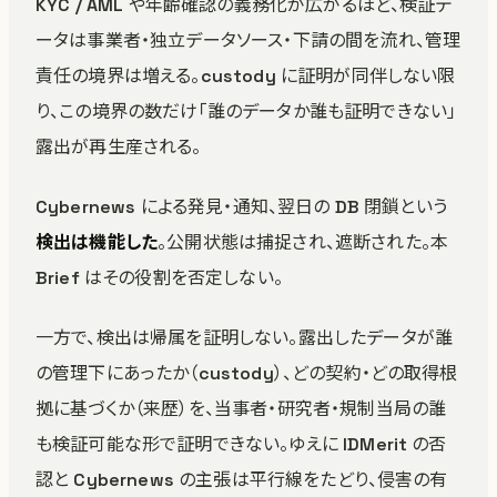
KYC / AML や年齢確認の義務化が広がるほど、検証デ
ータは事業者・独立データソース・下請の間を流れ、管理
責任の境界は増える。custody に証明が同伴しない限
り、この境界の数だけ「誰のデータか誰も証明できない」
露出が再生産される。
Cybernews による発見・通知、翌日の DB 閉鎖という
検出は機能した
。公開状態は捕捉され、遮断された。本
Brief はその役割を否定しない。
一方で、検出は帰属を証明しない。露出したデータが誰
の管理下にあったか（custody）、どの契約・どの取得根
拠に基づくか（来歴）を、当事者・研究者・規制当局の誰
も検証可能な形で証明できない。ゆえに IDMerit の否
認と Cybernews の主張は平行線をたどり、侵害の有