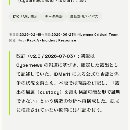
（Cybernews 報道・IDMerit 否認）
KYC / AML 開示
データ来歴
属性証明バイパス
2026-02-18
2026-06-23
Lemma Critical Team
事案日
公開日
発行
Pack A · Incident Response
関連 Pack
改訂（v2.0 / 2026-07-03）
: 初版は
Cybernews の報道に基づき、確定した露出とし
て記述していた。IDMerit による公式な否認と係
争の状況を踏まえ、本版では両論を併記し、「露
出の帰属（custody）を誰も検証可能な形で証明
できない」という構造の分析へ再構成した。独立
に検証されていない数値には注記を付す。