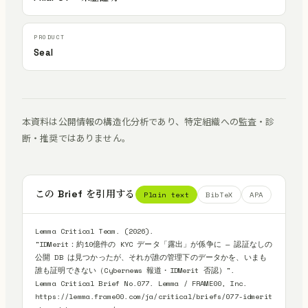
Seal
本資料は公開情報の構造化分析であり、特定組織への監査・診
断・推奨ではありません。
この Brief を引用する
Plain text
BibTeX
APA
Lemma Critical Team. (2026).

"IDMerit：約10億件の KYC データ「露出」が係争に — 認証なしの
公開 DB は見つかったが、それが誰の管理下のデータかを、いまも
誰も証明できない（Cybernews 報道・IDMerit 否認）".

Lemma Critical Brief No.077. Lemma / FRAME00, Inc.

https://lemma.frame00.com/ja/critical/briefs/077-idmerit