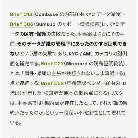
Brief 013
（Coinbase の内部経由 KYC データ漏洩）・
Brief 086
（Sumsub のサポート環境侵害)は、KYC デ
ータの
保有・保護
の失敗だった。本事案はさらにその手
前、
そのデータが誰の管理下にあったのかすら証明でき
ない
という層の失敗であり、KYC / AML カテゴリの別側
面を補完する。
Brief 021
（Wirecard の残高証明偽装）
とは、「属性・帰属の主張が検証されないまま流通する」
点で連続する。
Brief 052
（年齢確認ベンダー経由の ID
流出）が示した「検証者が原本の集約点になる」リスク
は、本事案では「集約点が存在したとして、それが誰の集
約点だったのか」という一段深い不確定性として現れて
いる。