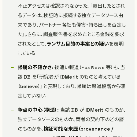
不正アクセスは確認されなかった」「露出したとされ
るデータは、検証時に接続する独立データソース由
来であり、パートナー各社も侵害・持ち出しを否定し
た」。さらに、調査報告書を求めたところ金銭を要求
されたとして、
ランサム目的の事案との疑い
を表明
している
帰属の不確かさ
: 後追い報道（Fox News 等）も、当
該 DB を「研究者が IDMerit のものと
考えている
（believe）」と表現しており、帰属は報道段階から確
定していない
争点の中心（構造）
: 当該 DB が IDMerit のものか、
独立データソースのものか、両者の契約下のどの層
のものかを、
検証可能な来歴（provenance /