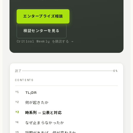
エンタープライズ相談
検証センターを見る
Critical Weekly を購読する →
読了
0
%
CONTENTS
§1
TL;DR
§2
何が起きたか
§3
時系列 — 公表と対応
§4
なぜ止まらなかったか
§5