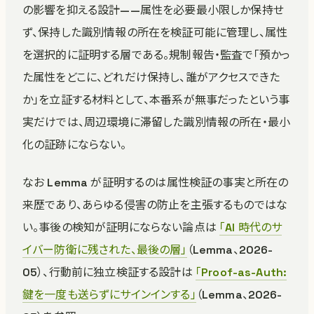
の影響を抑える設計——属性を必要最小限しか保持せ
ず、保持した識別情報の所在を検証可能に管理し、属性
を選択的に証明する層である。規制報告・監査で「預かっ
た属性をどこに、どれだけ保持し、誰がアクセスできた
か」を立証する材料として、本番系が無事だったという事
実だけでは、周辺環境に滞留した識別情報の所在・最小
化の証跡にならない。
なお Lemma が証明するのは属性検証の事実と所在の
来歴であり、あらゆる侵害の防止を主張するものではな
い。事後の検知が証明にならない論点は
「AI 時代のサ
イバー防衛に残された、最後の層」
（Lemma、2026-
05）、行動前に独立検証する設計は
「Proof-as-Auth:
鍵を一度も送らずにサインインする」
（Lemma、2026-