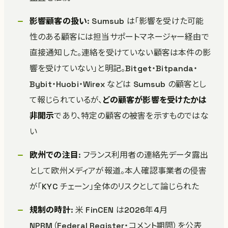
影響顧客の扱い
: Sumsub は「影響を受けた可能
性のある顧客には担当サポートマネージャー経由で
直接通知した。連絡を受けていない顧客は本件の影
響を受けていない」と明記。Bitget・Bitpanda・
Bybit・Huobi・Wirex などは Sumsub の顧客とし
て報じられているが、
どの顧客が影響を受けたかは
非開示
であり、特定の顧客の被害を示すものではな
い
欧州での注目
: フランス利用者の連絡先データ露出
として欧州メディアが報道。本人確認事業者の侵害
が「KYC チェーン」全体のリスクとして論じられた
規制の時計
: 米 FinCEN は2026年4月
NPRM（Federal Register・コメント期間）を公表