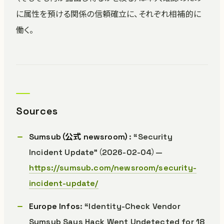
に属性を預ける関係の信頼確立に、それぞれ相補的に
働く。
Sources
Sumsub（公式 newsroom）
: “Security
Incident Update”（2026-02-04）—
https://sumsub.com/newsroom/security-
incident-update/
Europe Infos
: “Identity-Check Vendor
Sumsub Says Hack Went Undetected for 18