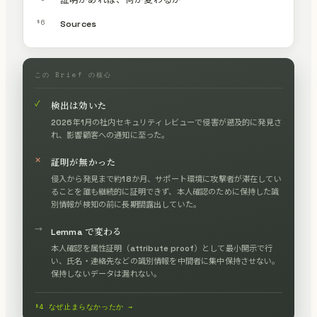
証明があれば、何が変わるか
§6
Sources
この Brief の核心
✓
検出は効いた
2026年1月の社内セキュリティレビューで侵害が遡及的に発見さ
れ、影響顧客への通知に至った。
✕
証明が無かった
侵入から発見まで約18か月、サポート環境に攻撃者が滞在してい
ることを誰も継続的に証明できず、本人確認のために保持した識
別情報が検知の前に長期間露出していた。
→
Lemma で変わる
本人確認を属性証明（attribute proof）として最小開示で行
い、氏名・連絡先などの識別情報を中間者に集中保持させない。
保持しないデータは漏れない。
§4 なぜ止まらなかったか →