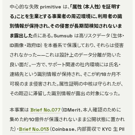
中心的な失敗 primitive は、
「属性（本人性）を証明す
る」ことを生業とする事業者の周辺環境に、利用者の識
別情報が保持され、その侵害が長期間検知されないま
ま露出した
点にある。Sumsub は高リスクデータ（生体・
ID画像・政府ID）を本番系で保護しており、それらは侵害
されなかった——これは設計上のデータ分離が効いた
良い面だ。一方で、サポート関連の社内環境には氏名・
連絡先という識別情報が保持され、そこが約18か月不
可視のまま侵害された。属性証明の中核は守られたが、
その周辺に滞留した識別情報が露出の対象になった。
本事案は
Brief No.077
（IDMerit、本人確認のために
集めた約10億件が保護されないまま公開状態に置かれ
た）・
Brief No.013
（Coinbase、内部買収で KYC 生 PII