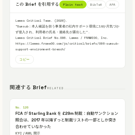
この Brief を引用する
Plain text
BibTeX
APA
Lemma Critical Team. (2026).

"Sumsub：本人確認を担う事業者の社内サポート環境に18か月気づか
ず侵入され、利用者の氏名・連絡先が露出した".

Lemma Critical Brief No.086. Lemma / FRAME00, Inc.

https://lemma.frame00.com/ja/critical/briefs/086-sumsub-
support-environment-breach/
コピー
関連する Brief
RELATED
No. 126
FCA が Starling Bank を £29m 制裁：自動サンクション
照合は、2017 年以降ずっと制裁リストの一部としか突き
合わせていなかった
KYC / AML 開示