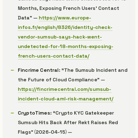
Months, Exposing French Users’ Contact
Data” —
https://www.europe-
infos.fr/english/8326/identity-check-
vendor-sumsub-says-hack-went-
undetected-for-18-months-exposing-
french-users-contact-data/
Fincrime Central
: “The Sumsub Incident and
the Future of Cloud Compliance” —
https://fincrimecentral.com/sumsub-
incident-cloud-aml-risk-management/
CryptoTimes
: “Crypto KYC Gatekeeper
Sumsub Hits Back After Rekt Raises Red
Flags”（2026-04-15）—