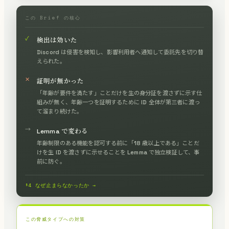
この Brief の核心
✓
検出は効いた
Discord は侵害を検知し、影響利用者へ通知して委託先を切り替
えられた。
✕
証明が無かった
「年齢が要件を満たす」ことだけを生の身分証を渡さずに示す仕
組みが無く、年齢一つを証明するために ID 全体が第三者に渡っ
て溜まり続けた。
→
Lemma で変わる
年齢制限のある機能を認可する前に「18 歳以上である」ことだ
けを生 ID を渡さずに示せることを Lemma で独立検証して、事
前に防ぐ。
§4 なぜ止まらなかったか →
この脅威タイプへの対策