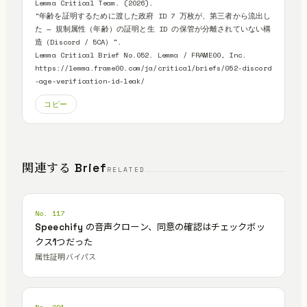
Lemma Critical Team. (2026).

"年齢を証明するために渡した政府 ID 7 万枚が、第三者から流出し
た — 規制属性（年齢）の証明と生 ID の保管が分離されていない構
造（Discord / 5CA）".

Lemma Critical Brief No.052. Lemma / FRAME00, Inc.

https://lemma.frame00.com/ja/critical/briefs/052-discord
-age-verification-id-leak/
コピー
関連する Brief
RELATED
No. 117
Speechify の音声クローン、同意の確認はチェックボッ
クス1つだった
属性証明バイパス