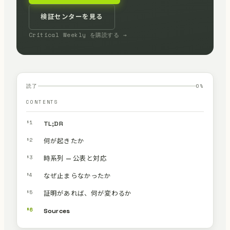
検証センターを見る
Critical Weekly を購読する →
読了
0
%
CONTENTS
§1
TL;DR
§2
何が起きたか
§3
時系列 — 公表と対応
§4
なぜ止まらなかったか
§5
証明があれば、何が変わるか
§6
Sources