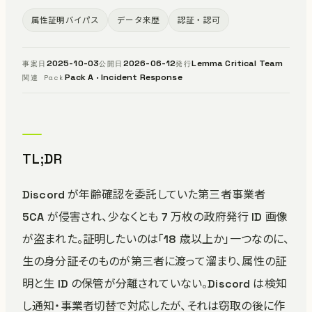
属性証明バイパス
データ来歴
認証・認可
2025-10-03
2026-06-12
Lemma Critical Team
事案日
公開日
発行
Pack A · Incident Response
関連 Pack
TL;DR
Discord が年齢確認を委託していた第三者事業者
5CA が侵害され、少なくとも 7 万枚の政府発行 ID 画像
が盗まれた。証明したいのは「18 歳以上か」一つなのに、
生の身分証そのものが第三者に渡って溜まり、属性の証
明と生 ID の保管が分離されていない。Discord は検知
し通知・事業者切替で対応したが、それは窃取の後に作