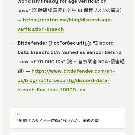
world isn’t ready for age verification
laws”（年齢確認義務化と生 ID 保管リスクの構造）
—
https://proton.me/blog/discord-age-
verfication-breach
Bitdefender (HotForSecurity)
: “Discord
Data Breach: 5CA Named as Vendor Behind
Leak of 70,000 IDs”（第三者事業者 5CA・侵害経
緯） —
https://www.bitdefender.com/en-
us/blog/hotforsecurity/discord-data-
breach-5ca-leak-70000-ids
「AI 時代のサイバー防衛に残された、最後の層」