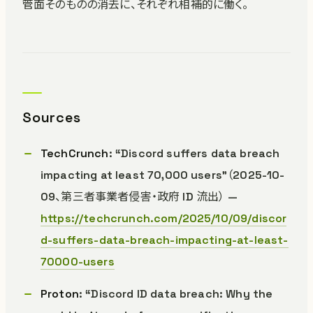
管面そのものの消去に、それぞれ相補的に働く。
Sources
TechCrunch
: “Discord suffers data breach
impacting at least 70,000 users”（2025-10-
09、第三者事業者侵害・政府 ID 流出） —
https://techcrunch.com/2025/10/09/discor
d-suffers-data-breach-impacting-at-least-
70000-users
Proton
: “Discord ID data breach: Why the