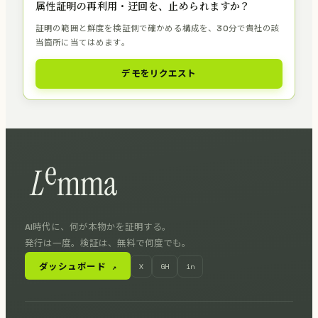
属性証明の再利用・迂回を、止められますか？
証明の範囲と鮮度を検証側で確かめる構成を、30分で貴社の該
当箇所に当てはめます。
デモをリクエスト
AI時代に、何が本物かを証明する。
発行は一度。検証は、無料で何度でも。
ダッシュボード
X
GH
in
↗