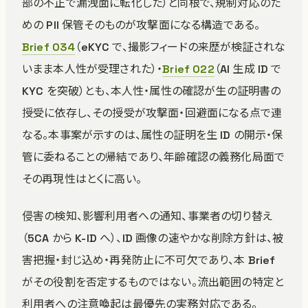
部の不正で漏洩面に転化した）と同根で、規制対応のた
めの PII 保管そのものが攻撃面になる構造である。
Brief 034
（eKYC で、撮影フィードの来歴が検証されな
いまま本人性が受理された）・
Brief 022
（AI 生成 ID で
KYC を突破）とも、本人性・属性の確認が生の証明書の
授受に依存し、その授受が攻撃面・回避面になる点で連
なる。本事案が示すのは、属性の証明を生 ID の開示・保
管に委ねることの帰結であり、年齢確認の義務化局面で
その再現性はとくに高い。
侵害の検知、影響利用者への通知、事業者の切り替え
（5CA から K-ID へ）、ID 画像の速やかな削除方針は、被
害把握・封じ込め・再発防止に不可欠であり、本 Brief
がその役割を否定するものではない。流出範囲の特定と
利用者への注意喚起は最優先の実務対応である。