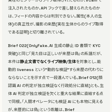
実在のセンサーからライブ取得されたものか、VCam で
注入されたものか、API フックで差し替えられたものか
は、フィードの内容からは判別できない。属性(本人の生
体)の真正性が、撮影の来歴(実在生体からのライブ取得
である証明)と切り離されている。
Brief 022(OnlyFake、AI 生成の静止 ID 書類で KYC
突破)と同じ「見た目は正しいが来歴は偽」の系譜だが、
本件は
静止文書でなくライブ映像/生体
を対象とし、能
動的 liveness という”動的な検証”すら来歴の代わりに
ならないことを示す点で一段進んでいる。Brief 012(顔
認識 AI の判定が独立検証なく行政処分に直結)とも、生
体 AI 判定が独立検証を欠くと重大な結果に直結する点
で同根。「人間オペレータにも検証 AI にも本物に見える
が、来歴的には偽」という乖離は、Brief