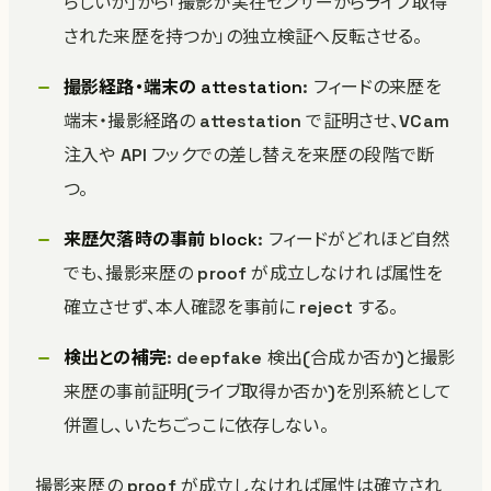
らしいか」から「撮影が実在センサーからライブ取得
された来歴を持つか」の独立検証へ反転させる。
撮影経路・端末の attestation
: フィードの来歴を
端末・撮影経路の attestation で証明させ、VCam
注入や API フックでの差し替えを来歴の段階で断
つ。
来歴欠落時の事前 block
: フィードがどれほど自然
でも、撮影来歴の proof が成立しなければ属性を
確立させず、本人確認を事前に reject する。
検出との補完
: deepfake 検出(合成か否か)と撮影
来歴の事前証明(ライブ取得か否か)を別系統として
併置し、いたちごっこに依存しない。
撮影来歴の proof が成立しなければ属性は確立され