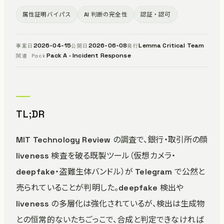
属性証明バイパス
AI 判断の完全性
認証・認可
2026-04-15
2026-06-08
Lemma Critical Team
事案日
公開日
発行
Pack A · Incident Response
関連 Pack
TL;DR
MIT Technology Review の調査で、銀行・取引所の顔
liveness 検査を破る既製ツール（仮想カメラ・
deepfake・盗難生体バンドル）が Telegram で公然と
売られていることが判明した。deepfake 検出や
liveness の多層化は強化されているが、検出は生成物
との恒常的ないたちごっこで、合成と判定できなければ