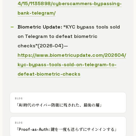
4/15/1135898/cyberscammers-bypassing-
bank-telegram/
Biometric Update
: “KYC bypass tools sold
on Telegram to defeat biometric
checks”(2026-04)—
https://www.biometricupdate.com/202604/
kyc-bypass-tools-sold-on-telegram-to-
defeat-biometric-checks
「AI 時代のサイバー防衛に残された、最後の層」
「Proof-as-Auth: 鍵を一度も送らずにサインインする」