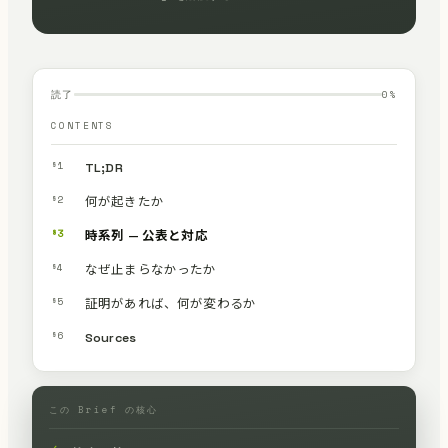
読了
0
%
CONTENTS
§1
TL;DR
§2
何が起きたか
§3
時系列 — 公表と対応
§4
なぜ止まらなかったか
§5
証明があれば、何が変わるか
§6
Sources
この Brief の核心