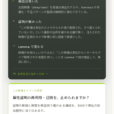
✓
検出は効いた
合成映像（deepfake）を見破る検出モデルや、liveness の多
層化・不正パターンの監視は継続的に強化できている。
✕
証明が無かった
「この映像は実在のカメラからその場で取得され、すり替えられ
ていないか」という撮影の出所を確かめる層が無く、注入された
映像が正規のカメラ映像と同じ経路で素通りした。
→
Lemma で変わる
映像が本物らしいかではなく「この映像は実在のセンサーからラ
イブ取得された来歴を持つ」ことを Lemma で独立検証して、事
前に防ぐ。
§4 なぜ止まらなかったか →
この脅威タイプへの対策
属性証明の再利用・迂回を、止められますか？
証明の範囲と鮮度を検証側で確かめる構成を、30分で貴社の該
当箇所に当てはめます。