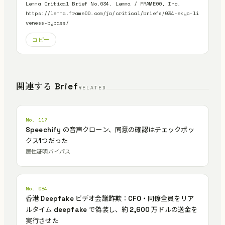
Lemma Critical Brief No.034. Lemma / FRAME00, Inc.

https://lemma.frame00.com/ja/critical/briefs/034-ekyc-li
veness-bypass/
コピー
関連する Brief
RELATED
No. 117
Speechify の音声クローン、同意の確認はチェックボッ
クス1つだった
属性証明バイパス
No. 084
香港 Deepfake ビデオ会議詐欺：CFO・同僚全員をリア
ルタイム deepfake で偽装し、約 2,600 万ドルの送金を
実行させた