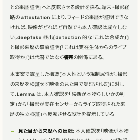
との来歴証明」へと反転させる設計を採る。端末・撮影経
路の attestation により、フィードの来歴が証明できな
ければ、映像がどれほど自然でも本人確認は成立しな
い。deepfake 検出(detection 的な「これは合成か」)
と撮影来歴の事前証明(「これは実在生体からのライブ
取得か」)は代替ではなく
補完
の関係にある。
本事案で露呈した構造(本人性という規制属性が、撮影
の来歴を検証せず映像の見た目で受理される)に対し
て、Lemma は、本人確認を「映像が本物らしいかの判
定」から「撮影が実在センサーからライブ取得された来
歴の独立検証」へ反転させる設計を提示している。
見た目から来歴への反転
: 本人確認を「映像が本物