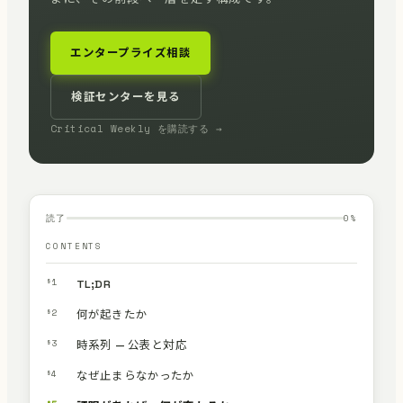
エンタープライズ相談
検証センターを見る
Critical Weekly を購読する →
読了
0
%
CONTENTS
§1
TL;DR
§2
何が起きたか
§3
時系列 — 公表と対応
§4
なぜ止まらなかったか