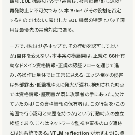
観測、EOL 機器のパッチ・置換は、被害把握・封じ込め・
再発防止に不可欠であり、本 Brief がその役割を否定
するものではない。露出した EOL 機器の特定とパッチ適
用は最優先の実務対応である。
一方で、検出は「各ホップで、その行動を認可してよい
か」自体を変えない。本事案の横展開は、正規の SSH・有
効なドメイン資格情報・正規の認証フローを通じて進
み、各操作は単体では正常に見える。エッジ機器の侵害
は外部露出・低監視ゆえに発火が遅れ、検知された時点
では資格情報・証明書が既に攻撃者の手にあった。欠け
ていたのは「この資格情報の保有者は、この行動を・この
範囲で行う認可と来歴を持つか」という行動時点の独立
検証であり、これはネットワーク監視や事後のログ追跡
とは別系統である。NTLM reflection が示すように、資