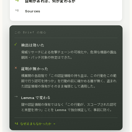
§5
証明があれば、何が変わるか
§6
Sources
この Brief の核心
✓
検出は効いた
脅威リサーチによる攻撃チェーンの可視化や、危険な機器の露出
観測・パッチ対象の特定はできた。
✕
証明が無かった
横展開の各段階で「この認証情報の持ち主は、この行動をこの範
囲で行う認可を持つか」を行動の前に確かめる層が無く、盗まれ
た認証情報の保有がそのまま権限として通用した。
→
Lemma で変わる
鍵や認証情報の保有ではなく「この行動が、スコープされた認可
と来歴を持つ」ことを Lemma で独立検証して、事前に防ぐ。
§4 なぜ止まらなかったか →