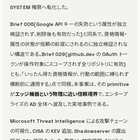
SYSTEM 権限へ転化した。
Brief 006(Google API キーの失効という属性が独立
検証されず、削除後も有効だった)と同系で、資格情報・
属性の状態が信頼の前提にされるのに独立検証されな
い構造である。Brief 029(github.dev の OAuth トー
クンが操作対象にスコープされず全リポジトリに有効)
とも、「いったん得た資格情報が、行動の範囲に縛られず
横断的に通用する」点で同根。本事案は、その primitive
が
エッジ機器という物理に近い信頼境界
で、エンタープ
ライズの AD 全体へ波及した実地事例である。
Microsoft Threat Intelligence による攻撃チェーン
の可視化、CISA の KEV 追加、Shadowserver の露出