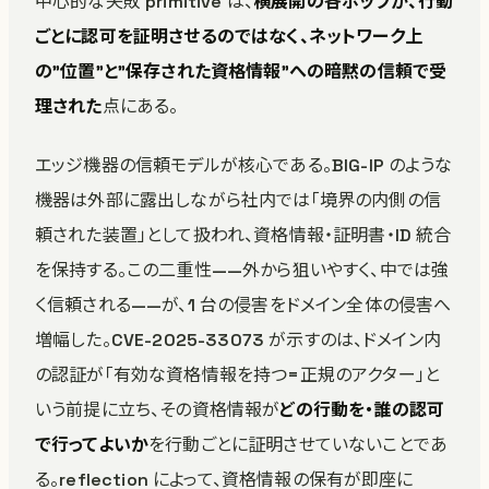
中心的な失敗 primitive は、
横展開の各ホップが、行動
ごとに認可を証明させるのではなく、ネットワーク上
の”位置”と”保存された資格情報”への暗黙の信頼で受
理された
点にある。
エッジ機器の信頼モデルが核心である。BIG-IP のような
機器は外部に露出しながら社内では「境界の内側の信
頼された装置」として扱われ、資格情報・証明書・ID 統合
を保持する。この二重性——外から狙いやすく、中では強
く信頼される——が、1 台の侵害をドメイン全体の侵害へ
増幅した。CVE-2025-33073 が示すのは、ドメイン内
の認証が「有効な資格情報を持つ=正規のアクター」と
いう前提に立ち、その資格情報が
どの行動を・誰の認可
で行ってよいか
を行動ごとに証明させていないことであ
る。reflection によって、資格情報の保有が即座に