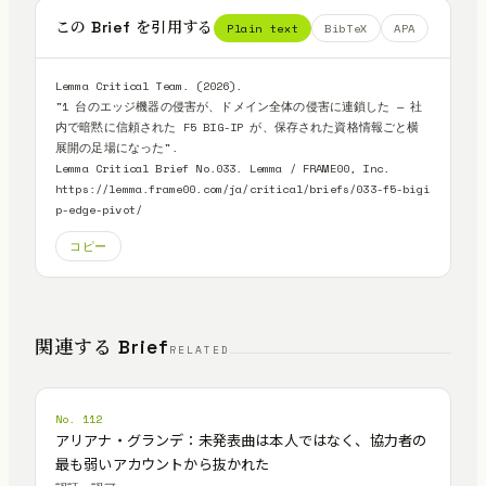
この Brief を引用する
Plain text
BibTeX
APA
Lemma Critical Team. (2026).

"1 台のエッジ機器の侵害が、ドメイン全体の侵害に連鎖した — 社
内で暗黙に信頼された F5 BIG-IP が、保存された資格情報ごと横
展開の足場になった".

Lemma Critical Brief No.033. Lemma / FRAME00, Inc.

https://lemma.frame00.com/ja/critical/briefs/033-f5-bigi
p-edge-pivot/
コピー
関連する Brief
RELATED
No. 112
アリアナ・グランデ：未発表曲は本人ではなく、協力者の
最も弱いアカウントから抜かれた