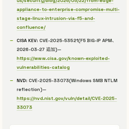
us/security/blog/2026/05/22/from-edge-
appliance-to-enterprise-compromise-multi-
stage-linux-intrusion-via-f5-and-
confluence/
CISA KEV
: CVE-2025-53521(F5 BIG-IP APM、
2026-03-27 追加)—
https://www.cisa.gov/known-exploited-
vulnerabilities-catalog
NVD
: CVE-2025-33073(Windows SMB NTLM
reflection)—
https://nvd.nist.gov/vuln/detail/CVE-2025-
33073