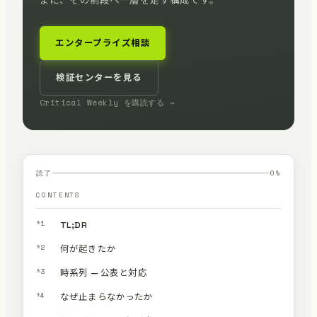
まに、その前段へ一層を足す構成です。
エンタープライズ相談
検証センターを見る
Critical Weekly を購読する →
読了
0
%
CONTENTS
§1
TL;DR
§2
何が起きたか
§3
時系列 — 公表と対応
§4
なぜ止まらなかったか