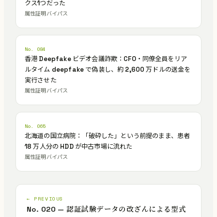
クス1つだった
属性証明バイパス
No. 084
香港 Deepfake ビデオ会議詐欺：CFO・同僚全員をリア
ルタイム deepfake で偽装し、約 2,600 万ドルの送金を
実行させた
属性証明バイパス
No. 065
北海道の国立病院：「破砕した」という前提のまま、患者
18 万人分の HDD が中古市場に流れた
属性証明バイパス
← PREVIOUS
No. 020 — 認証試験データの改ざんによる型式