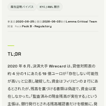
属性証明バイパス
KYC / AML 開示
2020-06-25
2026-06-03
Lemma Critical Team
事案日
公開日
発行
Pack B · Regulatory
関連 Pack
TL;DR
2020 年 6 月、決済大手 Wirecard は、貸借対照表の
約 4 分の 1 にあたる 19 億ユーロが「存在しない可能性
が高い」と公表し破綻した。資金はフィリピンの 2 行にあ
るとされたが、残高を裏づける書類は偽造で、資金は実
在しなかった。「監査済みの現金残高が実在する」という
主張は、銀行発行とされる残高確認書だけを根拠に、発