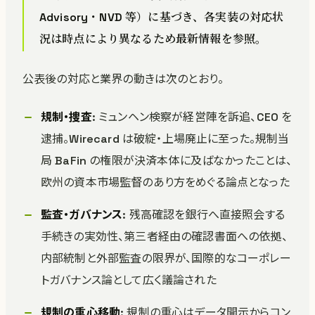
Advisory・NVD 等）に基づき、各実装の対応状
況は時点により異なるため最新情報を参照。
公表後の対応と業界の動きは次のとおり。
規制・捜査
: ミュンヘン検察が経営陣を訴追、CEO を
逮捕。Wirecard は破綻・上場廃止に至った。規制当
局 BaFin の権限が決済本体に及ばなかったことは、
欧州の資本市場監督のあり方をめぐる論点となった
監査・ガバナンス
: 残高確認を銀行へ直接照会する
手続きの実効性、第三者経由の確認書面への依拠、
内部統制と外部監査の限界が、国際的なコーポレー
トガバナンス論として広く議論された
規制の重心移動
: 規制の重心はデータ開示からコン