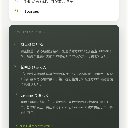
§5
証明があれば、何が変わるか
§6
Sources
この Brief の核心
✓
検出は効いた
調査報道による疑義提起と、別途依頼された特別監査（KPMG）
が、残高の主張と実態の乖離をあとから外部に可視化できた。
✕
証明が無かった
「この残高確認書は発行元の銀行が出した本物か」を開示・監査
の前に確かめる層が無く、第三者を経由して転送された確認書面
は素通りした。
→
Lemma で変わる
開示・確認の前に「この資産が、発行元の金融機関の証明とし
て、基準額以上に実在する」ことを Lemma で独立検証して、事
前に防ぐ。
§4 なぜ止まらなかったか →