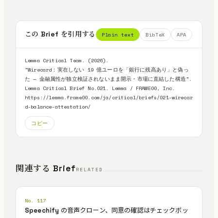
この Brief を引用する
Plain text
BibTeX
APA
Lemma Critical Team. (2026).

"Wirecard：実在しない 19 億ユーロを「銀行に残高あり」と偽っ
た — 金融属性が独立検証されないまま開示・市場に直結した構造".

Lemma Critical Brief No.021. Lemma / FRAME00, Inc.

https://lemma.frame00.com/ja/critical/briefs/021-wirecar
d-balance-attestation/
コピー
関連する Brief
RELATED
No. 117
Speechify の音声クローン、同意の確認はチェックボッ