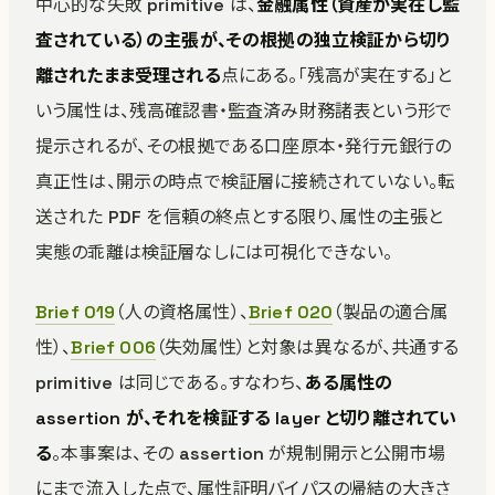
中心的な失敗 primitive は、
金融属性（資産が実在し監
査されている）の主張が、その根拠の独立検証から切り
離されたまま受理される
点にある。「残高が実在する」と
いう属性は、残高確認書・監査済み財務諸表という形で
提示されるが、その根拠である口座原本・発行元銀行の
真正性は、開示の時点で検証層に接続されていない。転
送された PDF を信頼の終点とする限り、属性の主張と
実態の乖離は検証層なしには可視化できない。
Brief 019
（人の資格属性）、
Brief 020
（製品の適合属
性）、
Brief 006
（失効属性）と対象は異なるが、共通する
primitive は同じである。すなわち、
ある属性の
assertion が、それを検証する layer と切り離されてい
る
。本事案は、その assertion が規制開示と公開市場
にまで流入した点で、属性証明バイパスの帰結の大きさ