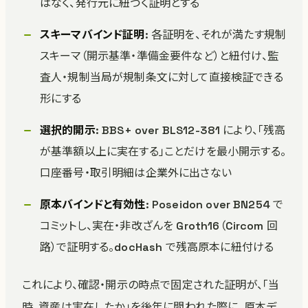
はなく、発行元に紐づく証明とする
スキーマバインド証明
: 各証明を、それが満たす規制
スキーマ（開示基準・準備金要件など）と紐付け、監
査人・規制当局が規制条文に対して直接検証できる
形にする
選択的開示
: BBS+ over BLS12-381 により、「残高
が基準額以上に実在する」ことだけを最小開示する。
口座番号・取引明細は企業外に出さない
原本バインドと有効性
: Poseidon over BN254 で
コミットし、実在・非改ざんを Groth16（Circom 回
路）で証明する。docHash で残高原本に紐付ける
これにより、確認・開示の時点で固定された証明が、「当
時、資産は実在したか」を後年に問われた際に、原本デ