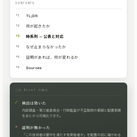
CONTENTS
§1
TL;DR
§2
何が起きたか
§3
時系列 — 公表と対応
§4
なぜ止まらなかったか
§5
証明があれば、何が変わるか
§6
Sources
この Brief の核心
✓
検出は効いた
内部調査・第三者委員会・行政監査が不正取得の範囲と配置実績
をあとから可視化できた。
✕
証明が無かった
「この技術者は要件を満たす有資格者か」を配置の前に確かめる