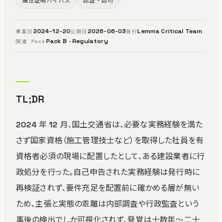
属性証明バイパス
認証・認可
2024-12-20
2026-06-03
Lemma Critical Team
事案日
公開日
発行
Pack B · Regulatory
関連 Pack
TL;DR
2024 年 12 月、国土交通省は、必要な実務経験を満た
さず国家資格（施工管理技士など）を取得した社員を有
資格者必須の現場に配置したとして、ある建設業者に行
政処分を行った。自己申告された実務経験は発行時に
再検証されず、要件充足を配置前に確かめる層が無い
ため、主張と実態の乖離は内部調査や行政監査という
事後の検出でしか可視化されず、発覚は十数年〜二十