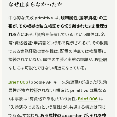
なぜ止まらなかったか
中心的な失敗 primitive は、
規制属性（国家資格）の主
張が、その根拠の独立検証から切り離されたまま受理さ
れる
点にある。「資格を保有している」という属性は、名
簿・資格者証・申請書という形で提示されるが、その根拠
である実務経験の実在性は、配置の時点では検証層に
接続されていない。属性の主張と実態の乖離が、検証層
なしには可視化できない構造になっている。
Brief 006
（Google API キー失効遅延）が扱った「失効
属性が独立検証されない」構造と、primitive は異なる
（本事象は「有資格である」という属性、
Brief 006
は
「失効済みである」という属性）が、共通する構造は同じ
である。すなわち、
ある属性の assertion が、それを検