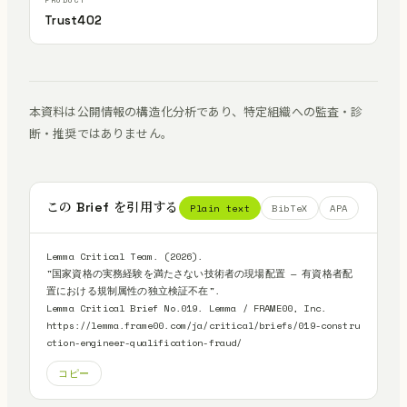
Trust402
本資料は公開情報の構造化分析であり、特定組織への監査・診
断・推奨ではありません。
この Brief を引用する
Plain text
BibTeX
APA
Lemma Critical Team. (2026).

"国家資格の実務経験を満たさない技術者の現場配置 — 有資格者配
置における規制属性の独立検証不在".

Lemma Critical Brief No.019. Lemma / FRAME00, Inc.

https://lemma.frame00.com/ja/critical/briefs/019-constru
ction-engineer-qualification-fraud/
コピー