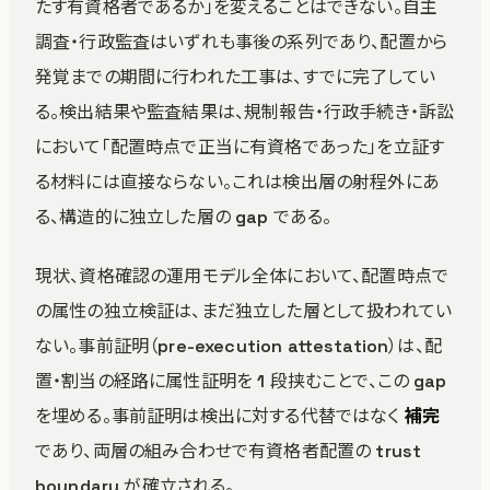
たす有資格者であるか」を変えることはできない。自主
調査・行政監査はいずれも事後の系列であり、配置から
発覚までの期間に行われた工事は、すでに完了してい
る。検出結果や監査結果は、規制報告・行政手続き・訴訟
において「配置時点で正当に有資格であった」を立証す
る材料には直接ならない。これは検出層の射程外にあ
る、構造的に独立した層の gap である。
現状、資格確認の運用モデル全体において、配置時点で
の属性の独立検証は、まだ独立した層として扱われてい
ない。事前証明（pre-execution attestation）は、配
置・割当の経路に属性証明を 1 段挟むことで、この gap
を埋める。事前証明は検出に対する代替ではなく
補完
であり、両層の組み合わせで有資格者配置の trust
boundary が確立される。