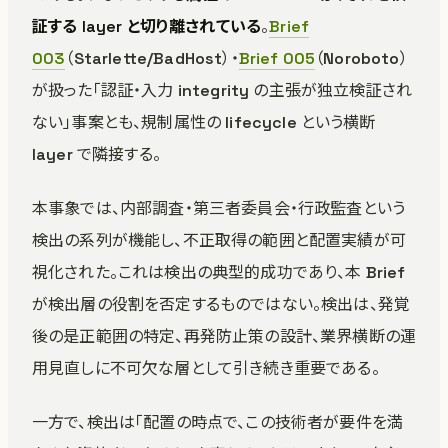
証する layer と切り離されている
。
Brief
003
（Starlette/BadHost）・
Brief 005
（Noroboto）
が扱った「認証・入力 integrity の主張が独立検証され
ない」事案とも、規制属性の lifecycle という横断
layer で隣接する。
本事象では、内部調査・第三者委員会・行政監査という
検出の系列が機能し、不正取得の範囲と配置実績が可
視化された。これは検出の典型的成功であり、本 Brief
が検出層の役割を否定するものではない。検出は、発覚
後の是正範囲の特定、再発防止策の設計、業界横断の運
用見直しに不可欠な層として引き続き重要である。
一方で、検出は「配置の時点で、この技術者が要件を満