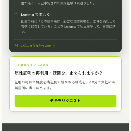
層が無く、自己申告された実務経験は素通りした。
→
Lemma で変わる
配置の前に「この技術者は、必要な国家資格を、要件を満たして
有効に保有している」ことを Lemma で独立検証して、事前に防
ぐ。
§4 なぜ止まらなかったか →
この脅威タイプへの対策
属性証明の再利用・迂回を、止められますか？
証明の範囲と鮮度を検証側で確かめる構成を、30分で貴社の該
当箇所に当てはめます。
デモをリクエスト