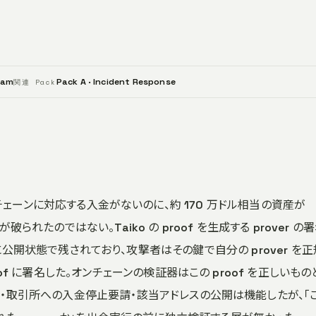
eam
Pack A · Incident Response
関連 Pack
ジで、相手チェーンに対応する入金がないのに、約 170 万ドル相当の資産が
が破られたのではない。Taiko の proof を生成する prover の
Hub 上に公開状態で残されており、攻撃者はその鍵で自分の prover を
f に署名した。オンチェーンの検証器はこの proof を正しいもの
・取引所への入金停止要請・該当アドレスの公開は機能したが、「