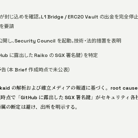
o が封じ込めを確認。L1 Bridge / ERC20 Vault の出金を完全停
止を要請
公開し、Security Council を起動。技術・法的措置を表明
（GitHub に露出した Raiko の SGX 署名鍵）を特定
告（本 Brief 作成時点で未公表）
Blockaid の解析および確立メディアの報道に基づく。root cause
時点で「GitHub に露出した SGX 署名鍵」がセキュリティ各
帰属の断定は避け、出所を明示する。