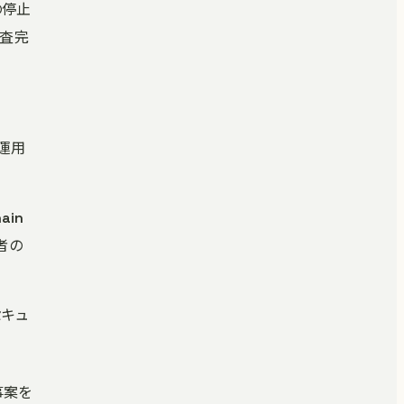
の停止
調査完
の運用
ain
者の
セキュ
事案を