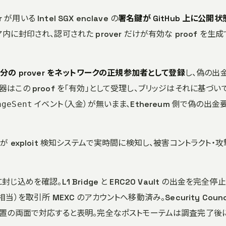
er が用いる Intel SGX enclave の
署名鍵が GitHub 上に公開状
封印され、認可された prover だけが有効な proof を生成
分の prover をネットワークの正規参加者として登録
し、偽の出
検証器はこの proof を「有効」として受理し、ブリッジはそれに基づい
イベント（入金）が無いまま、Ethereum 側で偽の出金
ageSent
id が exploit 検知システムで実時間に検知し、被害コントラクト・
に封じ込めを確認。L1 Bridge と ERC20 Vault の出金を完全停
相当）を取引所 MEXC のアカウントへ移動済み。Security Counc
措置の両面で対応すると表明。完全なポストモーテムは調査完了後