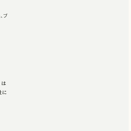
止、ブ
 は
社に