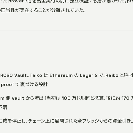
された prover か」を出金実行の前に独立検証する層が無かった。pro
の正当性が実在することが分離されていた。
RC20 Vault。Taiko は Ethereum の Layer 2 で、Raiko と
 proof で裏づける設計
um 側 vault から流出（当初は 100 万ドル超と概算、後に約 170 
下落
はブロック生成を停止し、チェーン上に展開された全ブリッジからの資金引き