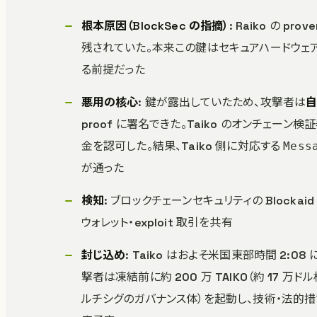
根本原因（BlockSec の指摘）
: Raiko の prov
残されていた。本来この鍵はセキュアハードウェア内に
る前提だった
悪用の核心
: 鍵が露出していたため、攻撃者は
自
proof に署名できた。Taiko のオンチェーン
金を認可した。結果、Taiko 側に対応する
Mess
が通った
検知
: ブロックチェーンセキュリティの Blocka
ウォレット・exploit 取引を共有
封じ込め
: Taiko はおよそ米国東部時間 2:08 
撃者は凍結前に約 200 万 TAIKO（約 17 万ドル
ルチシグのガバナンス体）を起動し、技術・法的