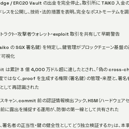
ge / ERC20 Vault の出金を完全停止。取引所に TAIKO 入金
。攻撃者アドレスを公開し、技術・法的措置を表明。完全なポストモーテムを
コントラクト・攻撃者ウォレット・exploit 取引を共有して早期警告
出した Raiko の SGX 署名鍵）を特定し、鍵管理がブロックチェーン基盤
て可視化
oit は累計 3 億 4,000 万ドル超に達したとされ、「偽の cross-ch
強度ではなく、proof を生成する権限（署名鍵）の管理・来歴と、署名
として再認識された
ret スキャン、commit 前の認証情報検出フック、HSM（ハードウェア
る前に露出を捕捉する運用が、防御の第一線として共有された
性とは別に、署名者の正当性・鍵の健全性としてどう独立検証するか」は、本