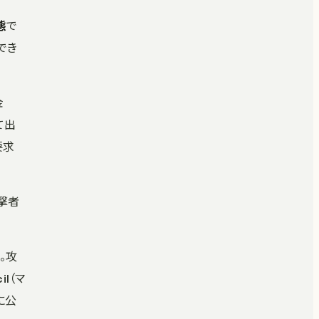
態
で
でき
金
て出
要求
攻撃者
止。攻
il（マ
に公