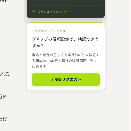
of
§4 なぜ止まらなかったか →
この脅威タイプへの対策
ブリッジの信頼設定は、検証できま
すか？
署名と設定の正しさを実行前に独立検証す
る構成を、30分で貴社の該当箇所に当て
はめます。
呼ばれる
デモをリクエスト
万ド
上げ