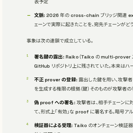
表予定
文脈
: 2026 年の cross-chain ブリッジ関
ェーンで実際に起きたことを、宛先チェーンがど
事象は次の連鎖で成立している。
署名鍵の露出
: Raiko（Taiko の multi-p
GitHub リポジトリ上に残されていた。本来
不正 prover の登録
: 露出した鍵を用い、攻撃者は
を生成する権限の根拠（鍵）そのものが攻撃者の
偽 proof への署名
: 攻撃者は、相手チェーンに
て、形式上「有効」な proof に署名する。暗
検証器による受理
: Taiko のオンチェーン検証器