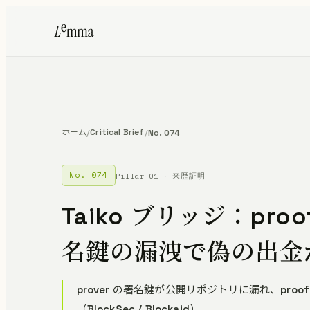
ホーム
Critical Brief
/
/
No. 074
No. 074
Pillar 01 · 来歴証明
Taiko ブリッジ：p
名鍵の漏洩で偽の出金
prover の署名鍵が公開リポジトリに漏れ、proof 
（BlockSec / Blockaid）