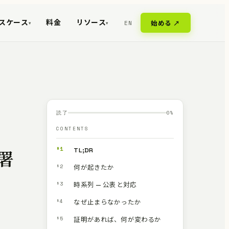
スケース
料金
リソース
EN
始める ↗
▾
▾
読了
0
%
CONTENTS
§1
TL;DR
、署
§2
何が起きたか
§3
時系列 — 公表と対応
§4
なぜ止まらなかったか
§5
証明があれば、何が変わるか