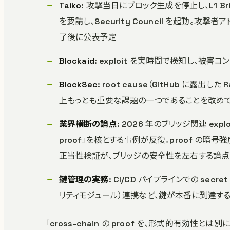
Taiko
: 攻撃当日にブロック生成を停止し、L1 Brid
を要請し、Security Council を起動
了後に公表予定
Blockaid
: exploit を実時間で検知し、被害
BlockSec
: root cause（GitHub に露
上もっとも重要な課題の一つであることを改め
業界横断の論点
: 2026 年のブリッジ関連 expl
proof」を核とする事例が反復。proof の暗号
正当性検証が、ブリッジの安全性を左右する論点
鍵管理の実務
: CI/CD パイプラインでの sec
リティモジュール）連携など、鍵が本番に到達す
「cross-chain の proof を、形式的有効