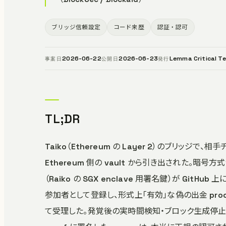
ブリッジ信頼設定
コード来歴
認証・認可
2026-06-22
2026-06-23
Lemma Critical T
事案日
公開日
発行
TL;DR
Taiko（Ethereum の Layer 2）のブリッ
Ethereum 側の vault から引き出された。暗号方式
（Raiko の SGX enclave 用署名鍵）が Git
参加者として登録し、形式上「有効」な偽の出金 proo
て受理した。発覚後の実時間検知・ブロック生成停止