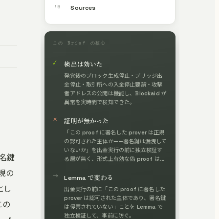
§6
Sources
この Brief の核心
✓
検出は効いた
発覚後のブロック生成停止・ブリッジ出
金停止・取引所への入金停止要請・攻撃
者アドレスの公開は機能し、Blockaid が
異常を実時間で検知できた。
✕
証明が無かった
「この proof に署名した prover は正規
の認可された主体か——署名鍵は漏洩して
いないか」を出金実行の前に独立検証す
署名鍵
る層が無く、形式上有効な偽 proof は素
通りした。
正規の
→
Lemma で変わる
とし
出金実行の前に「この proof に署名した
prover は認可された主体であり、署名鍵
この
は侵害されていない」ことを Lemma で
独立検証して、事前に防ぐ。