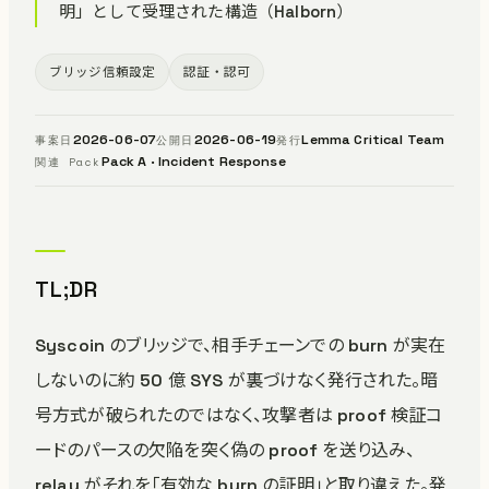
明」として受理された構造（Halborn）
ブリッジ信頼設定
認証・認可
2026-06-07
2026-06-19
Lemma Critical Team
事案日
公開日
発行
Pack A · Incident Response
関連 Pack
TL;DR
Syscoin のブリッジで、相手チェーンでの burn が実在
しないのに約 50 億 SYS が裏づけなく発行された。暗
号方式が破られたのではなく、攻撃者は proof 検証コ
ードのパースの欠陥を突く偽の proof を送り込み、
relay がそれを「有効な burn の証明」と取り違えた。発