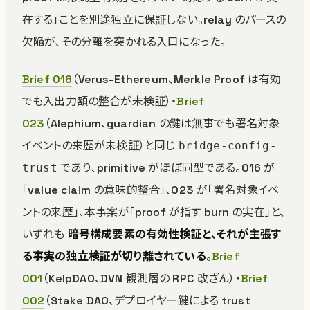
在する」ことを別途独立に保証しない。relay のパースの
欠陥が、その分離を突かれる入口になった。
Brief 016
（Verus-Ethereum、Merkle Proof は有効
でも入出力額の整合が未検証）・
Brief
023
（Alephium、guardian の鍵は無事でも署名対象
イベントの来歴が未検証）と同じ
bridge-config-
であり、primitive がほぼ同型である。016 が
trust
「value claim の意味的整合」、023 が「署名対象イベ
ントの来歴」、本事案が「proof が指す burn の実在」と、
いずれも
暗号構成要素の有効性検証と、それが主張す
る事実の独立検証が切り離されている
。
Brief
001
（KelpDAO、DVN 観測層の RPC 改ざん）・
Brief
002
（Stake DAO、デプロイヤー鍵による trust