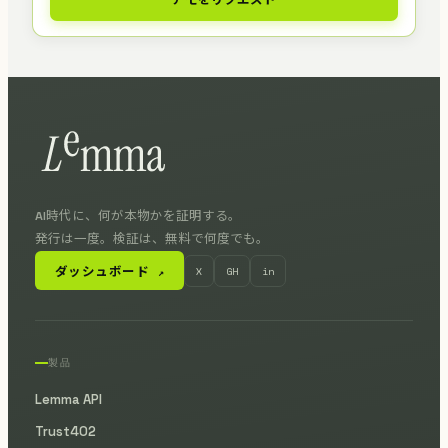
デモをリクエスト
AI時代に、何が本物かを証明する。
発行は一度。検証は、無料で何度でも。
ダッシュボード
X
GH
in
↗
製品
Lemma API
Trust402