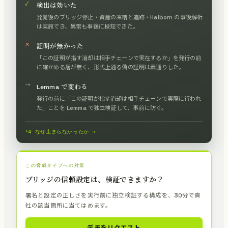
✓
検出は効いた
発覚後のブリッジ停止・資産の凍結と追跡・Halborn の事後解析
は実施でき、異常も事後に検知できた。
✕
証明が無かった
「この証明が指す消却は相手チェーンで実在するか」を発行の前
に確かめる層が無く、形式上通る偽の証明は素通りした。
→
Lemma で変わる
発行の前に「この証明が指す消却は相手チェーンで実際に行われ
た」ことを Lemma で独立検証して、事前に防ぐ。
§4 なぜ止まらなかったか →
この脅威タイプへの対策
ブリッジの信頼設定は、検証できますか？
署名と設定の正しさを実行前に独立検証する構成を、30分で貴
社の該当箇所に当てはめます。