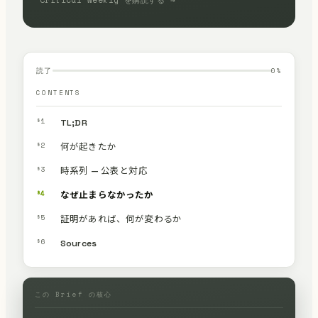
Critical Weekly を購読する →
読了
0
%
CONTENTS
§1
TL;DR
§2
何が起きたか
§3
時系列 — 公表と対応
§4
なぜ止まらなかったか
§5
証明があれば、何が変わるか
§6
Sources
この Brief の核心