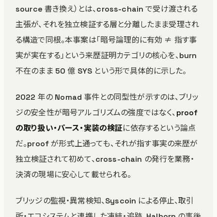
source 書き換え）とは、cross-chain で受け渡される
主張が、それを独立検証する層と分離したまま受理され
る構造で同根。本事案は「暗号論理的に有効 ≠ 指す事
実が実在する」という来歴証明カテゴリの核心を、burn
不在のまま 50 億 SYS という形で具体的に示した。
2022 年の Nomad 事件との同型性が示すのは、ブリッ
ジの安全性が暗号アルゴリズムの強度ではなく、
proof
の取り扱い・パース・実装の検証
に依存するという論点
だ。proof が形式上通っても、それが指す事実の来歴が
独立検証されて初めて、cross-chain の発行を業務・
決済の現場に安心して載せられる。
ブリッジの監視・異常検知、Syscoin による停止、取引
所・エコシステムと連携した凍結・追跡、Halborn の事後