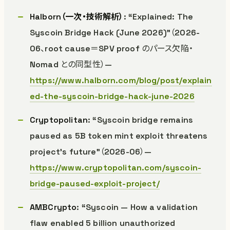
Halborn（一次・技術解析）
: “Explained: The
Syscoin Bridge Hack (June 2026)”（2026-
06、root cause＝SPV proof のパース欠陥・
Nomad との同型性）—
https://www.halborn.com/blog/post/explain
ed-the-syscoin-bridge-hack-june-2026
Cryptopolitan
: “Syscoin bridge remains
paused as 5B token mint exploit threatens
project’s future”（2026-06）—
https://www.cryptopolitan.com/syscoin-
bridge-paused-exploit-project/
AMBCrypto
: “Syscoin — How a validation
flaw enabled 5 billion unauthorized