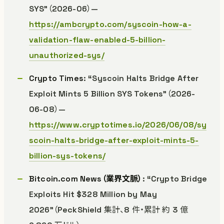
SYS”（2026-06）—
https://ambcrypto.com/syscoin-how-a-
validation-flaw-enabled-5-billion-
unauthorized-sys/
Crypto Times
: “Syscoin Halts Bridge After
Exploit Mints 5 Billion SYS Tokens”（2026-
06-08）—
https://www.cryptotimes.io/2026/06/08/sy
scoin-halts-bridge-after-exploit-mints-5-
billion-sys-tokens/
Bitcoin.com News（業界文脈）
: “Crypto Bridge
Exploits Hit $328 Million by May
2026”（PeckShield 集計、8 件・累計 約 3 億