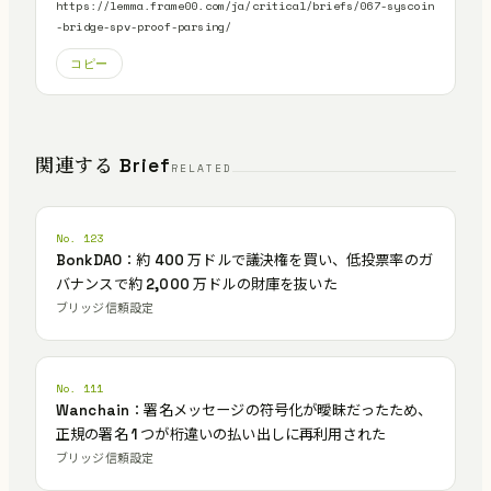
https://lemma.frame00.com/ja/critical/briefs/067-syscoin
-bridge-spv-proof-parsing/
コピー
関連する Brief
RELATED
No. 123
BonkDAO：約 400 万ドルで議決権を買い、低投票率のガ
バナンスで約 2,000 万ドルの財庫を抜いた
ブリッジ信頼設定
No. 111
Wanchain：署名メッセージの符号化が曖昧だったため、
正規の署名 1 つが桁違いの払い出しに再利用された
ブリッジ信頼設定