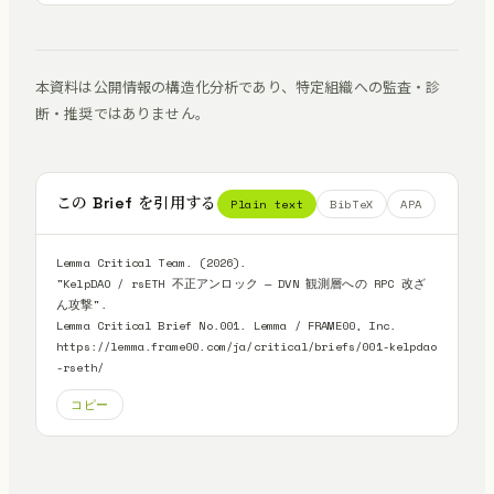
本資料は公開情報の構造化分析であり、特定組織への監査・診
断・推奨ではありません。
この Brief を引用する
Plain text
BibTeX
APA
Lemma Critical Team. (2026).

"KelpDAO / rsETH 不正アンロック — DVN 観測層への RPC 改ざ
ん攻撃".

Lemma Critical Brief No.001. Lemma / FRAME00, Inc.

https://lemma.frame00.com/ja/critical/briefs/001-kelpdao
-rseth/
コピー