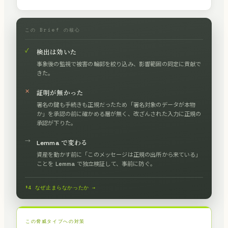
この Brief の核心
✓
検出は効いた
事象後の監視で被害の輪郭を絞り込み、影響範囲の同定に貢献で
きた。
✕
証明が無かった
署名の鍵も手続きも正規だったため「署名対象のデータが本物
か」を承認の前に確かめる層が無く、改ざんされた入力に正規の
承認が下りた。
→
Lemma で変わる
資産を動かす前に「このメッセージは正規の出所から来ている」
ことを Lemma で独立検証して、事前に防ぐ。
§4 なぜ止まらなかったか →
この脅威タイプへの対策