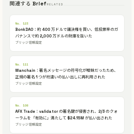
関連する Brief
RELATED
No. 123
BonkDAO：約 400 万ドルで議決権を買い、低投票率のガ
バナンスで約 2,000 万ドルの財庫を抜いた
ブリッジ信頼設定
No. 111
Wanchain：署名メッセージの符号化が曖昧だったため、
正規の署名 1 つが桁違いの払い出しに再利用された
ブリッジ信頼設定
No. 108
AFX Trade：validator の署名鍵が侵害され、2/3 のクォ
ーラムを「有効に」満たして $24.15M が払い出された
ブリッジ信頼設定