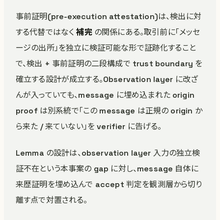
事前証明(pre-execution attestation)は、検出に対
する代替ではなく
補完
の関係にある。取引前に「メッセ
ージの出所」を独立に検証可能な形で証跡化すること
で、検出 + 事前証明の二段構成で trust boundary を
確立する設計が成立する。Observation layer に改ざ
んが入っていても、message に埋め込まれた origin
proof は別系統で「この message は正規の origin か
ら来た / 来ていない」を verifier に告げる。
Lemma の設計は、observation layer 入力の独立検
証不在という本事案の gap に対し、message 自体に
来歴証明を埋め込んで accept 判定を観測層から切り
離す点で対置される。