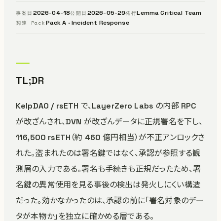
2026-04-18
2026-05-29
Lemma Critical Team
事案日
公開日
発行
Pack A · Incident Response
関連 Pack
TL;DR
KelpDAO / rsETH で、LayerZero Labs の内部 RPC
が改ざんされ、DVN が改ざんデータに正規署名を下し、
116,500 rsETH（約 460 億円相当）が不正アンロックさ
れた。盗まれたのは署名鍵ではなく、承認が参照する観
測層の入力である。署名も手続きも正規だったため、署
名鍵の異常使用を見る事後の検出は発火しにくい構造
だった。効かなかったのは、承認の前に「署名対象のデー
タが本物か」を独立に確かめる層である。