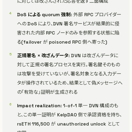
に対しては改ざんされた応答を返す二面構成
DoS による quorum 強制
: 外部 RPC プロバイダー
への DoS により、DVN 署名サービスが結果的に侵
害された内部 RPC ノードのみを参照する状態に陥
る(failover が poisoned RPC 側へ寄った)
正規署名 × 改ざんデータ
: DVN は改ざんデータに
対して正規の署名プロセスを実行。署名鍵そのもの
は攻撃を受けていないが、署名対象となる入力デー
タが操作されているため、結果として偽メッセージへ
の「有効な」証明が生成される
Impact realization
: 1-of-1 単一 DVN 構成のも
と、この単一証明が KelpDAO 側で承認資格を持ち、
rsETH 116,500 が unauthorized unlock として