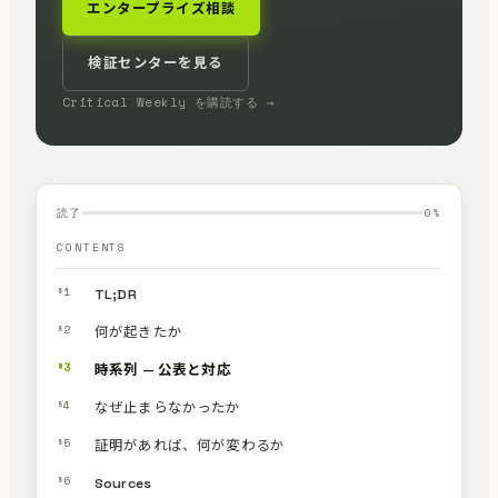
エンタープライズ相談
検証センターを見る
Critical Weekly を購読する →
読了
0
%
CONTENTS
§1
TL;DR
§2
何が起きたか
§3
時系列 — 公表と対応
§4
なぜ止まらなかったか
§5
証明があれば、何が変わるか
§6
Sources