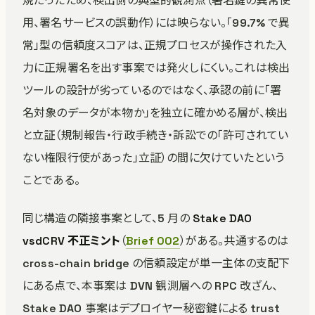
規だったため、検出側の典型的観測点（署名鍵の異常使
用、署名サービスの誤動作）には映らない。「99.7% で異
常」型の信頼度スコアは、正規プロセスが操作された入
力に正規署名を出す事案では発火しにくい。これは検出
ツールの設計が劣っているのではなく、承認の前に「署
名対象のデータが本物か」を独立に確かめる層が、検出
と立証（規制報告・行政手続き・訴訟での「許可されてい
ない権限行使があった」立証）の間に欠けていたという
ことである。
同じ構造の隣接事案として、5 月の
Stake DAO
vsdCRV 不正ミント
（
Brief 002
）がある。共通するのは
cross-chain bridge の信頼設定が単一主体の支配下
にある点で、本事案は DVN 観測層への RPC 改ざん、
Stake DAO 事案はデプロイヤー秘密鍵による trust