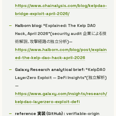
https://www.chainalysis.com/blog/kelpdao-
bridge-exploit-april-2026/
Halborn blog
: “Explained: The Kelp DAO
Hack, April 2026”(security audit 企業による技
術解説、攻撃経路の独立分析)—
https://www.halborn.com/blog/post/explain
ed-the-kelp-dao-hack-april-2026
Galaxy Research analytical brief
: “KelpDAO
LayerZero Exploit — DeFi Insights”(独立解析)
—
https://www.galaxy.com/insights/research/
kelpdao-layerzero-exploit-defi
reference 実装（GitHub）
: verifiable-origin