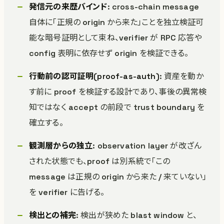
発信元の来歴バインド
: cross-chain message
自体に「正規の origin から来た」ことを独立検証可
能な暗号証明として束ね、verifier が RPC 応答や
config 表明に依存せず origin を検証できる。
行動前の認可証明(proof-as-auth)
: 資産を動か
す前に proof を検証する設計であり、事後の異常検
知ではなく accept の前段で trust boundary を
確立する。
観測層からの独立
: observation layer が改ざん
された状態でも、proof は別系統で「この
message は正規の origin から来た / 来ていない」
を verifier に告げる。
検出との補完
: 検出が狭めた blast window と、