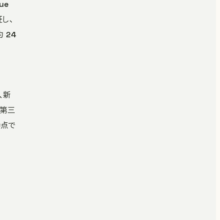
ue
し、
 24
、新
の第三
時点で