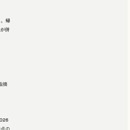
づく。帰
）が併
を指摘
026
時点の