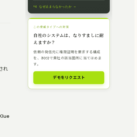
§4 なぜ止まらなかったか →
この脅威タイプへの対策
自社のシステムは、なりすましに耐
えますか？
依頼の発信元に権限証明を要求する構成
を、30分で貴社の該当箇所に当てはめま
す。
会され
デモをリクエスト
lue