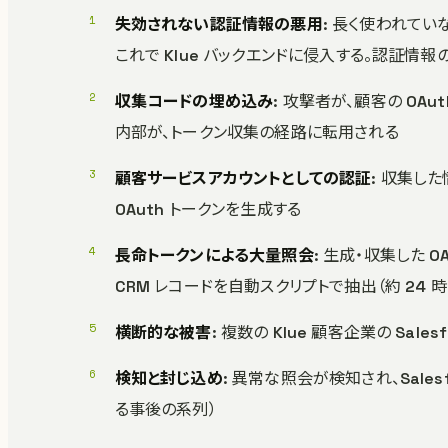
失効されない認証情報の悪用
: 長く使われて
これで Klue バックエンドに侵入する。認証情
収集コードの埋め込み
: 攻撃者が、顧客の O
内部が、トークン収集の経路に転用される
顧客サービスアカウントとしての認証
: 収集し
OAuth トークンを生成する
長命トークンによる大量照会
: 生成・収集した OA
CRM レコードを自動スクリプトで抽出（約 24 時間
横断的な被害
: 複数の Klue 顧客企業の Sal
検知と封じ込め
: 異常な照会が検知され、Sale
る事後の系列）