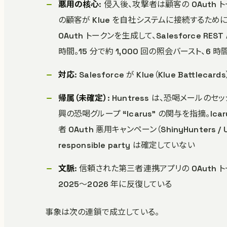
悪用の核心
: 侵入後、攻撃者は顧客の OAuth
の顧客が Klue を自社システムに接続するた
OAuth トークンを生成して、Salesforce R
時間。15 分で約 1,000 回の照会バースト、6
対応
: Salesforce が Klue（Klue Bat
帰属（未確定）
: Huntress は、恐喝メー
興の恐喝グループ “Icarus” の関与を指摘。Icar
者 OAuth 悪用キャンペーン（ShinyHunters
responsible party は確定していない
文脈
: 信頼された第三者連携アプリの OAuth 
2025〜2026 年に反復している
事象は次の連鎖で成立している。