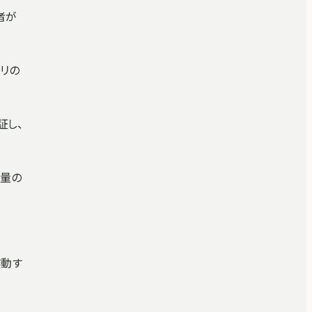
者が
プリの
証し、
大量の
作動す