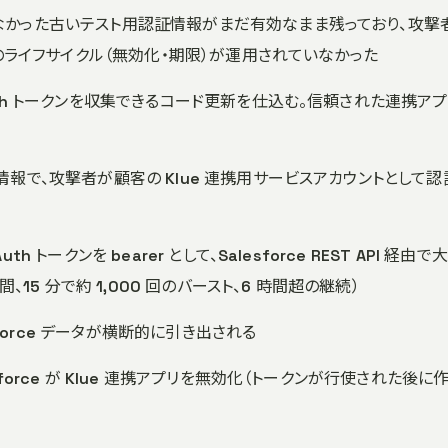
いなかった古いテスト用認証情報がまだ有効なまま残っており、攻撃
報のライフサイクル（無効化・期限）が運用されていなかった
Auth トークンを収集できるコード更新を仕込む。信頼された連携ア
た情報で、攻撃者が顧客の Klue 連携用サービスアカウントとして認
uth トークンを bearer として、Salesforce REST API 経由で
、15 分で約 1,000 回のバースト、6 時間超の継続）
esforce データが横断的に引き出される
sforce が Klue 連携アプリを無効化（トークンが行使された後に