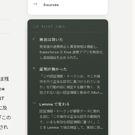
§6
Sources
この Brief の核心
✓
検出は効いた
発覚後の連携停止と異常検知は機能し、
Salesforce は Klue 連携アプリを無効化
し追加抽出を止められた。
✕
証明が無かった
「この認証情報・トークンは、今この操
まま残
作を行う正当な認可に裏づけられている
か」を行動の前に検証する層が無く、失
ce
効されない古い認証情報と長命の OAuth
ST
トークンがそのまま強い権限の bearer
→
になった。
Lemma で変わる
に及
認証情報・トークンが顧客データに触れ
「この
る前に「この操作は正当な認可の範囲内
で、いまも有効な認証情報に基づく」こ
され
とを Lemma で独立検証して、事前に防
ぐ。