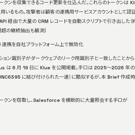
 トークンを収集できるコード更新を仕込んだ。これらのトークンは Kl
めに用いるもの。攻撃者は顧客の連携用サービスアカウントとして認証
EST API 経由で大量の CRM レコードを自動スクリプトで引き出した（約
 時間超の継続抽出も観測）
tlecards）連携を自社プラットフォーム上で無効化
ルのセッション識別子がダークウェブのリーク用識別子と一致したことから
us は 6 月 19 日に Klue を公開掲載。手口は 2025〜2026 年
 / UNC6395 に結び付けられた一連）に酷似するが、本 Brief 作成
トークンを窃取し、Salesforce を横断的に大量照会する手口が