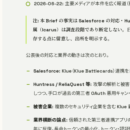
2026-06-22: 主要メディアが本件を広く報
注: 本 Brief の事実は Salesforce の対
属（Icarus）は調査段階であり断定しない。日
存する点に留意し、出所を明示する。
公表後の対応と業界の動きは次のとおり。
Salesforce
: Klue（Klue Battleca
Huntress / ReliaQuest 等
: 攻撃の解析と被害
しつつ、手口が過去の第三者 OAuth 悪用キ
被害企業
: 複数のセキュリティ企業を含む Klue
業界横断の論点
: 信頼された第三者連携アプリの O
年に反復。長命トークンの最小化、トークン・認