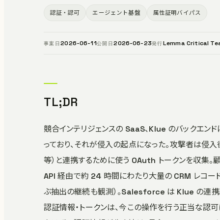
認証・認可
エージェント基盤
属性証明バイパス
2026-06-11
2026-06-23
Lemma Critical T
事案日
公開日
発行
TL;DR
競合インテリジェンスの SaaS、Klue のバック
っており、それが侵入の起点になった。攻撃者は侵入後にコ
等）と連携するために使う OAuth トークンを収集。顧
API 経由で約 24 時間にわたり大量の CRM レコ
ぶ抽出の継続も観測）。Salesforce は Klu
認証情報・トークンは、今この操作を行う正当な認可