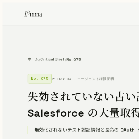
ホーム
Critical Brief
/
/
No. 075
No. 075
Pillar 03 · エージェント権限証明
失効されていない古い
Salesforce の大
無効化されないテスト認証情報と長命の OAuth トー