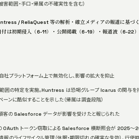
道（被害範囲・手口・帰属の不確実性を含む）
応・Huntress / ReliaQuest 等の解析・確立メディアの報道に基
付は初期侵入（6-11）・公開掲載（6-19）・報道波（6-22
rds）連携を自社プラットフォーム上で無効化し、影響の拡大を抑止
範囲の特定を実施。Huntress は恐喝グループ Icarus の関与
ャンペーンに酷似することを示した（帰属は調査段階）
 顧客の Salesforce データが影響を受けたと報じられた
Auth トークン窃取による Salesforce 横断照会が 2025〜2
証情報のライフサイクル管理（休眠・期限切れの確実な失効）、行使