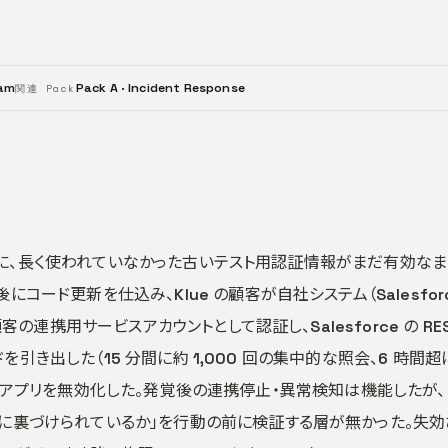
eam
Pack A · Incident Response
関連 Pack
エンドに、長く使われていなかった古いテスト用認証情報がまだ有効な
ード更新を仕込み、Klue の顧客が自社システム（Salesfor
客の連携用サービスアカウントとして認証し、Salesforce の RE
ードを引き出した（15 分間に約 1,000 回の集中的な照会、6 時間超
e の連携アプリを無効化した。発覚後の連携停止・異常検知は機能したが、
に裏づけられているか」を行動の前に検証する層が無かった。失効