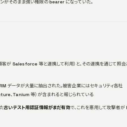
ンがそのまま強い権限の bearer になっていた。
S。顧客が Salesforce 等と連携して利用）と、その連携を通じて照
rce CRM データが大量に抽出された。被害企業にはセキュリティ各社
ed Future、Tanium 等）が含まれると報じられている
た
古いテスト用認証情報がまだ有効
で、これを悪用して攻撃者が K