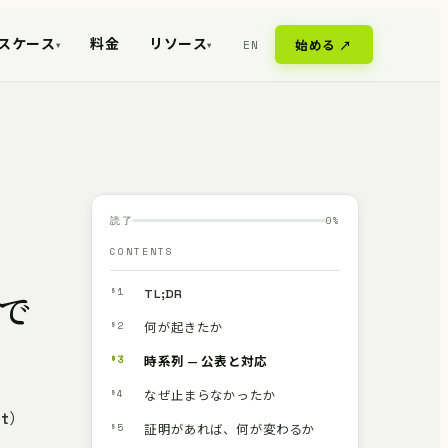
スケース
料金
リソース
EN
始める ↗
▾
▾
読了
0
%
CONTENTS
§1
TL;DR
で
§2
何が起きたか
§3
時系列 — 公表と対応
§4
なぜ止まらなかったか
st）
§5
証明があれば、何が変わるか