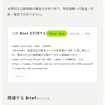
本資料は公開情報の構造化分析であり、特定組織への監査・診
断・推奨ではありません。
この Brief を引用する
Plain text
BibTeX
APA
Lemma Critical Team. (2026).

"SecondFi：監査済みの署名コードが未監査の SDK に差し替えら
れ、署名のたびに秘密鍵が公開データから再構成できた".

Lemma Critical Brief No.089. Lemma / FRAME00, Inc.

https://lemma.frame00.com/ja/critical/briefs/089-secondf
i-signing-sdk-provenance/
コピー
関連する Brief
RELATED