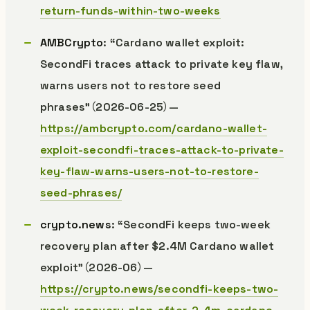
return-funds-within-two-weeks
AMBCrypto
: “Cardano wallet exploit:
SecondFi traces attack to private key flaw,
warns users not to restore seed
phrases”（2026-06-25）—
https://ambcrypto.com/cardano-wallet-
exploit-secondfi-traces-attack-to-private-
key-flaw-warns-users-not-to-restore-
seed-phrases/
crypto.news
: “SecondFi keeps two-week
recovery plan after $2.4M Cardano wallet
exploit”（2026-06）—
https://crypto.news/secondfi-keeps-two-