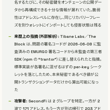
名するたびに、その秘密鍵をオンチェーンの公開デー
タから再構成できる十分な情報が漏れていた。脆弱
性はアドレスレベルに存在し、同じリカバリーフレー
ズを別ウォレットにインポートしても侵害状態は残る
来歴上の指摘（外部解析）
: Tibane Labs／The
Block は、問題の署名コードが 2026-06-08 に監
査済みの EMURGO 署名コードから未監査の第三者
SDK（npm の “trantor”）に差し替えられたと指摘。
標準実装が各署名に混ぜるはずの per-key シーク
レットを落としたため、本来秘密であるべき値が公
開トランザクションデータだけから算出可能になっ
た
攻撃者
: SecondFi は 2 グループを特定。一方が 2
波で 171 アドレス、もう一方が別の掃引で 203 アド