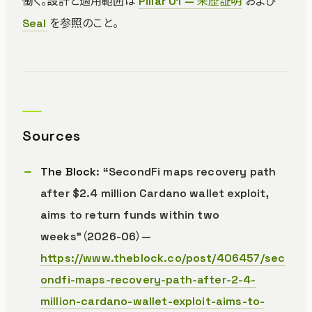
働く。設計と適用範囲は
Pillar 01 — 来歴証明
および
Seal
を参照のこと。
Sources
The Block
: “SecondFi maps recovery path
after $2.4 million Cardano wallet exploit,
aims to return funds within two
weeks”（2026-06）—
https://www.theblock.co/post/406457/sec
ondfi-maps-recovery-path-after-2-4-
million-cardano-wallet-exploit-aims-to-