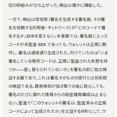
旧の枠組みが立ち上がった。検出は確かに機能した。
一方で、検出は受信側（署名を生成する署名器、その署
名を信頼する利用者・ネットワーク）が「どのコードで署
名するか」自体を変えない。本事案では、署名器に入った
コードが未監査 SDK であっても、ウォレットは正規に動
作し、署名は通常通り生成された。欠けていたのは「いま
署名している暗号コードは、正規に監査された来歴を持
つか——差し替えられていないか」を署名の前に独立検
証する層であり、これは署名そのものの実行とは別系統
の検証である。異常検知が抜き取りの後に発火しても、
署名のたびに漏れた情報からの秘密鍵再構成は止まら
ない。監査で「このウォレットの署名は、監査済みの正規
コードによって生成されたか」を立証する材料として、ウ