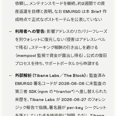
依頼し、メンテナンスモードを継続。約2週間での資
産返還を目標と表明。なお EMURGO は本 Brief 作
成時点で正式なポストモーテムを公表していない
利用者への警告
: 影響アドレスのリカバリーフレーズ
を別ウォレットに復元しない（侵害はアドレスレベル
で残る）。ステーキング報酬の引き出しを避ける
（mempool 監視で資金が露出し得る）。公式の復旧
プロセスを待ち、サポートポータルから申請する
外部解析（Tibane Labs／The Block）
: 監査済み
EMURGO 署名コードが 2026-06-08 に未監査の
第三者 SDK（npm の “trantor”）へ差し替えられた
来歴を、Tibane Labs が 2026-06-27 のフォレン
ジック報告で指摘。署名器が per-key シークレット
を落としていた点を技術的に説明。ただし Tibane