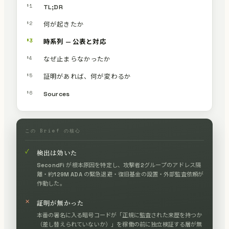
§1
TL;DR
§2
何が起きたか
§3
時系列 — 公表と対応
§4
なぜ止まらなかったか
§5
証明があれば、何が変わるか
§6
Sources
この Brief の核心
✓
検出は効いた
SecondFi が根本原因を特定し、攻撃者2グループのアドレス隔
離・約129M ADA の緊急退避・復旧基金の設置・外部監査依頼が
作動した。
✕
証明が無かった
本番の署名に入る暗号コードが「正規に監査された来歴を持つか
（差し替えられていないか）」を稼働の前に独立検証する層が無