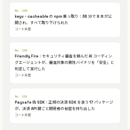
No. 125
keyv・cacheable の npm 乗っ取り：38 分で 9 本が公
開され、すべて取り下げられた
コード来歴
No. 102
Friendly Fire：セキュリティ審査を頼んだ AI コーディン
グエージェントが、審査対象の悪性バイナリを「安全」と
判定して実行した
コード来歴
No. 101
Paysafe 偽 SDK：正規の決済 SDK を装う 17 パッケージ
が、決済 API 鍵ごと開発者の秘密を持ち出した
コード来歴