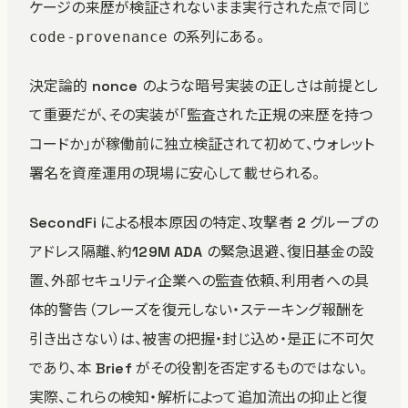
ケージの来歴が検証されないまま実行された点で同じ
の系列にある。
code-provenance
決定論的 nonce のような暗号実装の正しさは前提とし
て重要だが、その実装が「監査された正規の来歴を持つ
コードか」が稼働前に独立検証されて初めて、ウォレット
署名を資産運用の現場に安心して載せられる。
SecondFi による根本原因の特定、攻撃者 2 グループの
アドレス隔離、約129M ADA の緊急退避、復旧基金の設
置、外部セキュリティ企業への監査依頼、利用者への具
体的警告（フレーズを復元しない・ステーキング報酬を
引き出さない）は、被害の把握・封じ込め・是正に不可欠
であり、本 Brief がその役割を否定するものではない。
実際、これらの検知・解析によって追加流出の抑止と復