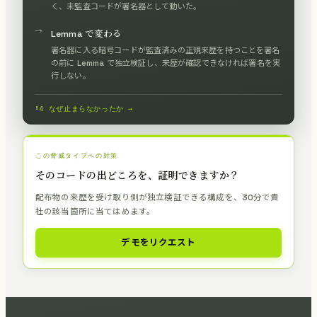
く、未監査コードが署名器として動いた。
→
Lemma で変わる
署名器に入る暗号コードが監査済みの正規来歴を持つことを署名
の前に Lemma で独立検証し、来歴が確認できなければ署名を実
行しない。
§4 なぜ止まらなかったか →
この脅威タイプへの対策
そのコードの出どころを、証明できますか？
配布物の来歴を受け取り側が独立検証できる構成を、30分で貴
社の該当箇所に当てはめます。
デモをリクエスト