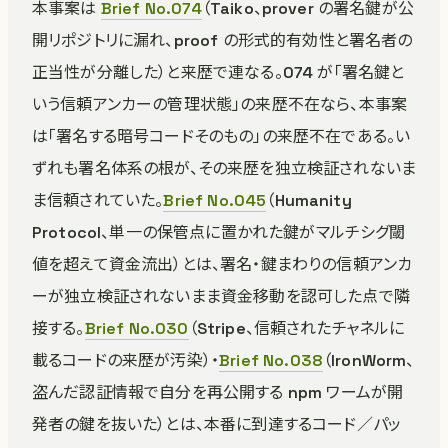
本事案は
Brief No.074
（Taiko、prover の署名鍵が公
開リポジトリに漏れ、proof の形式的有効性と署名者の
正当性が分離した）と来歴で連なる。074 が「署名鍵と
いう信頼アンカーの管理状態」の来歴不在なら、本事案
は「署名する暗号コードそのもの」の来歴不在である。い
ずれも署名体系の根が、その来歴を独立検証されないま
ま信頼されていた。
Brief No.045
（Humanity
Protocol、単一の保管点に置かれた鍵がマルチシグ閾
値を超えて資金流出）とは、署名・鍵まわりの信頼アンカ
ーが独立検証されないまま資金移動を認可した点で隣
接する。
Brief No.030
（Stripe、信頼されたチャネルに
載るコードの来歴が汚染）・
Brief No.038
（IronWorm、
盗んだ認証情報で自分を再公開する npm ワームが開
発者の鍵を抜いた）とは、本番に到達するコード／パッ