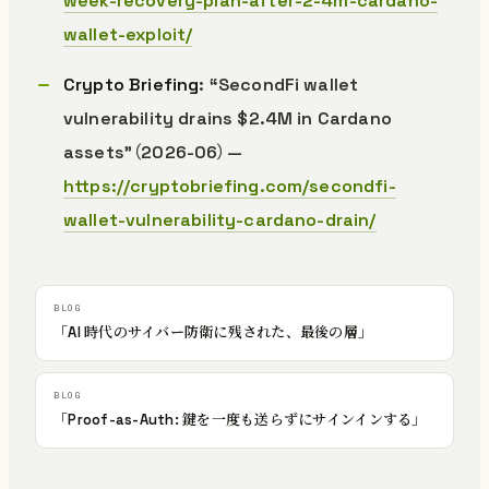
week-recovery-plan-after-2-4m-cardano-
wallet-exploit/
Crypto Briefing
: “SecondFi wallet
vulnerability drains $2.4M in Cardano
assets”（2026-06）—
https://cryptobriefing.com/secondfi-
wallet-vulnerability-cardano-drain/
「AI 時代のサイバー防衛に残された、最後の層」
「Proof-as-Auth: 鍵を一度も送らずにサインインする」