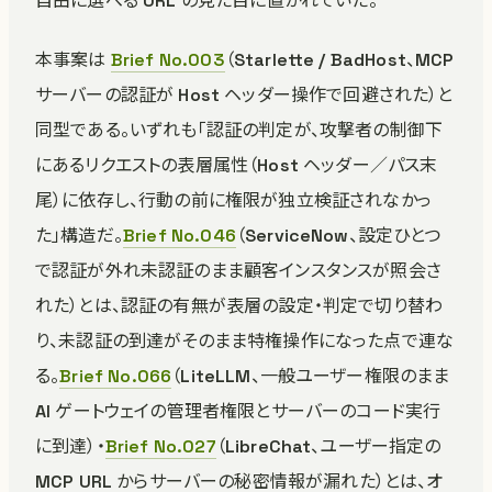
自由に選べる URL の見た目に置かれていた。
本事案は
Brief No.003
（Starlette / BadHost、MCP
サーバーの認証が Host ヘッダー操作で回避された）と
同型である。いずれも「認証の判定が、攻撃者の制御下
にあるリクエストの表層属性（Host ヘッダー／パス末
尾）に依存し、行動の前に権限が独立検証されなかっ
た」構造だ。
Brief No.046
（ServiceNow、設定ひとつ
で認証が外れ未認証のまま顧客インスタンスが照会さ
れた）とは、認証の有無が表層の設定・判定で切り替わ
り、未認証の到達がそのまま特権操作になった点で連な
る。
Brief No.066
（LiteLLM、一般ユーザー権限のまま
AI ゲートウェイの管理者権限とサーバーのコード実行
に到達）・
Brief No.027
（LibreChat、ユーザー指定の
MCP URL からサーバーの秘密情報が漏れた）とは、オ