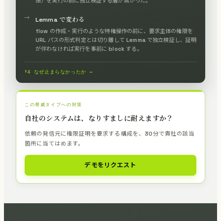
限）を実行の前に独立検証する層が無かった。
→
Lemma で変わる
flow の作成・実行のような特権操作の前に、要求主体の権限を
URL パスの形式判定とは切り離して Lemma で独立検証し、証明
が伴わなければ実行を事前に block する。
§4 なぜ止まらなかったか →
この脅威タイプへの対策
自社のシステムは、なりすましに耐えますか？
依頼の発信元に権限証明を要求する構成を、30分で貴社の該当
箇所に当てはめます。
デモをリクエスト