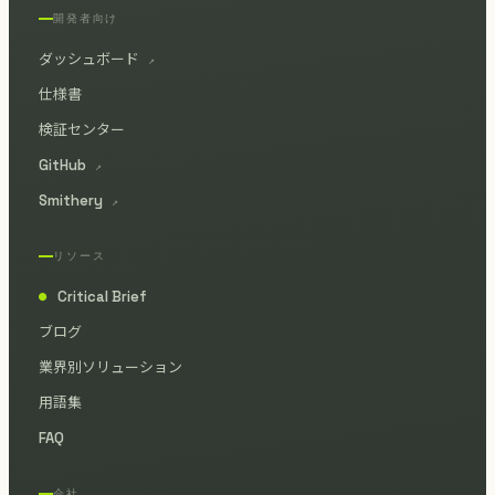
開発者向け
ダッシュボード
↗
仕様書
検証センター
GitHub
↗
Smithery
↗
リソース
Critical Brief
●
ブログ
業界別ソリューション
用語集
FAQ
会社