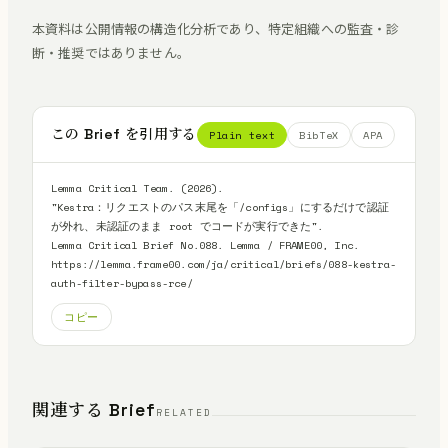
本資料は公開情報の構造化分析であり、特定組織への監査・診
断・推奨ではありません。
この Brief を引用する
Plain text
BibTeX
APA
Lemma Critical Team. (2026).

"Kestra：リクエストのパス末尾を「/configs」にするだけで認証
が外れ、未認証のまま root でコードが実行できた".

Lemma Critical Brief No.088. Lemma / FRAME00, Inc.

https://lemma.frame00.com/ja/critical/briefs/088-kestra-
auth-filter-bypass-rce/
コピー
関連する Brief
RELATED