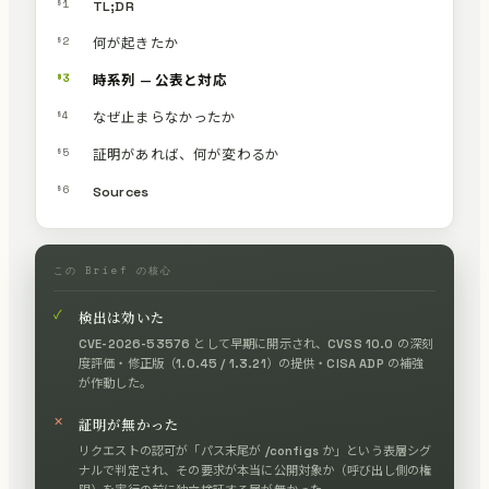
§1
TL;DR
§2
何が起きたか
§3
時系列 — 公表と対応
§4
なぜ止まらなかったか
§5
証明があれば、何が変わるか
§6
Sources
この Brief の核心
✓
検出は効いた
CVE-2026-53576 として早期に開示され、CVSS 10.0 の深刻
度評価・修正版（1.0.45 / 1.3.21）の提供・CISA ADP の補強
が作動した。
✕
証明が無かった
リクエストの認可が「パス末尾が /configs か」という表層シグ
ナルで判定され、その要求が本当に公開対象か（呼び出し側の権