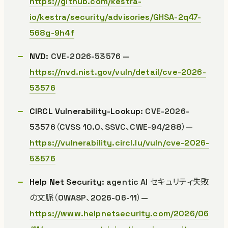
https://github.com/kestra-
io/kestra/security/advisories/GHSA-2q47-
568g-9h4f
NVD
: CVE-2026-53576 —
https://nvd.nist.gov/vuln/detail/cve-2026-
53576
CIRCL Vulnerability-Lookup
: CVE-2026-
53576（CVSS 10.0、SSVC、CWE-94/288）—
https://vulnerability.circl.lu/vuln/cve-2026-
53576
Help Net Security
: agentic AI セキュリティ失敗
の文脈（OWASP、2026-06-11）—
https://www.helpnetsecurity.com/2026/06