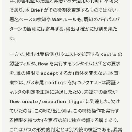
は、影響範囲の把握と緊急パッチ適用の判断に不可欠
であり、本 Brief がその役割を否定するものではない。
署名ベースの検知や WAF ルールも、既知のバイパスパ
ターンの観測には寄与する。検出は確かに役割を果た
す。
一方で、検出は受信側（リクエストを処理する Kestra の
認証フィルタ、flow を実行するランタイム）が「どの要求
を、誰の権限で accept するか」自体を変えない。本事
案では、パス末尾
を持つリクエストは認証フ
configs
ィルタの判定を正規に通過したため、未認証の要求が
flow-create / execution-trigger に到達した。欠け
ていたのは「この呼び出し側は、この特権操作を実行す
る権限を持つか」を実行の前に独立検証する層であり、
これはパスの形式的判定とは別系統の検証である。異常