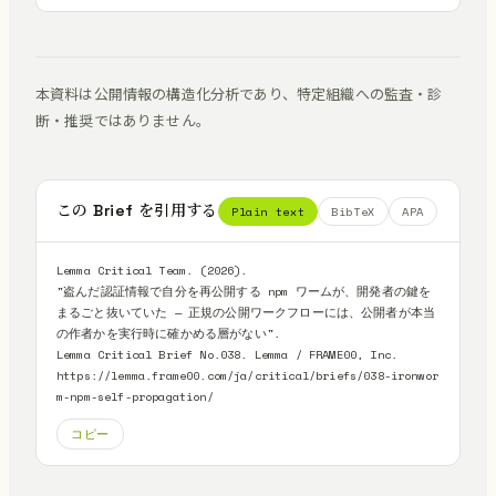
本資料は公開情報の構造化分析であり、特定組織への監査・診
断・推奨ではありません。
この Brief を引用する
Plain text
BibTeX
APA
Lemma Critical Team. (2026).

"盗んだ認証情報で自分を再公開する npm ワームが、開発者の鍵を
まるごと抜いていた — 正規の公開ワークフローには、公開者が本当
の作者かを実行時に確かめる層がない".

Lemma Critical Brief No.038. Lemma / FRAME00, Inc.

https://lemma.frame00.com/ja/critical/briefs/038-ironwor
m-npm-self-propagation/
コピー