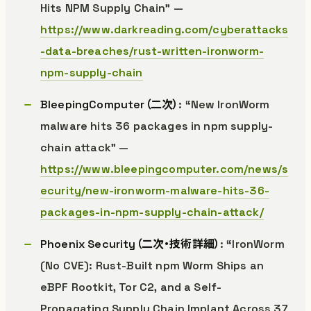
Hits NPM Supply Chain” —
https://www.darkreading.com/cyberattacks
-data-breaches/rust-written-ironworm-
npm-supply-chain
BleepingComputer（二次）
: “New IronWorm
malware hits 36 packages in npm supply-
chain attack” —
https://www.bleepingcomputer.com/news/s
ecurity/new-ironworm-malware-hits-36-
packages-in-npm-supply-chain-attack/
Phoenix Security（二次・技術詳細）
: “IronWorm
(No CVE): Rust-Built npm Worm Ships an
eBPF Rootkit, Tor C2, and a Self-
Propagating Supply Chain Implant Across 37