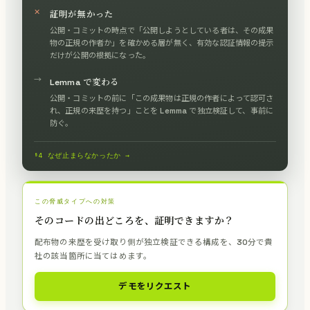
✕
証明が無かった
公開・コミットの時点で「公開しようとしている者は、その成果
物の正規の作者か」を確かめる層が無く、有効な認証情報の提示
だけが公開の根拠になった。
→
Lemma で変わる
公開・コミットの前に「この成果物は正規の作者によって認可さ
れ、正規の来歴を持つ」ことを Lemma で独立検証して、事前に
防ぐ。
§4 なぜ止まらなかったか →
この脅威タイプへの対策
そのコードの出どころを、証明できますか？
配布物の来歴を受け取り側が独立検証できる構成を、30分で貴
社の該当箇所に当てはめます。
デモをリクエスト