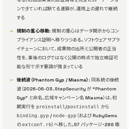
ンできていれば断てる連鎖が、運用上の遅れで継続
する
規制の重心移動
: 規制の重心はデータ開示からコン
プライアンス証明へ移りつつある。ソフトウェアサプラ
イチェーンにおいて、成果物の出所と公開者の正当
性を、事後のログではなく公開の時点で独立検証可
能な形で示す要請が強まっている
後続波（Phantom Gyp / Miasma）
: 同系統の後続
波（2026-06-03、StepSecurity が “Phantom
Gyp” と命名、広域キャンペーン名 Miasma）は、初
期実行を
/
から
preinstall
postinstall
/
（および RubyGems
binding.gyp
node-gyp
の
）へ移した。57 パッケージ・286 版
extconf.rb