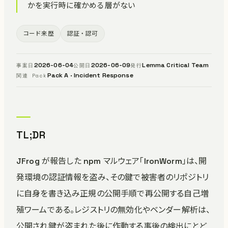
かを実行時に確かめる層がない
コード来歴
認証・認可
2026-06-04
2026-06-09
Lemma Critical Team
事案日
公開日
発行
Pack A · Incident Response
関連 Pack
TL;DR
JFrog が報告した npm マルウェア「IronWorm」は、開
発環境の認証情報を盗み、その鍵で被害者のリポジトリ
に自身を書き込み正規の公開手順で再公開する自己増
殖ワームである。レジストリの無効化やベンダー解析は、
公開され鍵が盗まれた後に作動する事後の検出にとど