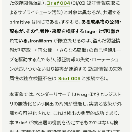
た依存関係混乱）、
Brief 004
（CI/CD 認証情報窃取に
よるサプライチェーン汚染）と対象は異なるが、共通する
primitive は同じである。すなわち、
ある成果物の公開・
配布が、その作者性・来歴を検証する layer と切り離さ
れている
。IronWorm が際立たせるのは、盗んだ認証情
報が「窃取 → 再公開 → さらなる窃取」の自己増殖ルー
プを駆動する点であり、認証情報の失効・ローテーショ
ンが追いつかない限り被害が連鎖する（認証情報の失効
属性の独立検証不在は
Brief 006
と接続する）。
本事象では、ベンダーリサーチ（JFrog ほか）とレジスト
リの無効化という検出の系列が機能し、実装と感染が外
部から可視化された。これは検出の典型的成功であり、
本 Brief が検出層の役割を否定するものではない。検