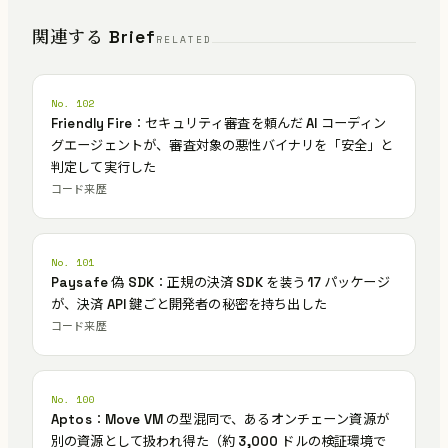
関連する Brief
RELATED
No. 102
Friendly Fire：セキュリティ審査を頼んだ AI コーディン
グエージェントが、審査対象の悪性バイナリを「安全」と
判定して実行した
コード来歴
No. 101
Paysafe 偽 SDK：正規の決済 SDK を装う 17 パッケージ
が、決済 API 鍵ごと開発者の秘密を持ち出した
コード来歴
No. 100
Aptos：Move VM の型混同で、あるオンチェーン資源が
別の資源として扱われ得た（約 3,000 ドルの検証環境で