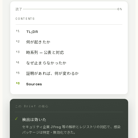
読了
0
%
CONTENTS
§1
TL;DR
§2
何が起きたか
§3
時系列 — 公表と対応
§4
なぜ止まらなかったか
§5
証明があれば、何が変わるか
§6
Sources
この Brief の核心
✓
検出は効いた
セキュリティ企業 JFrog 等の解析とレジストリの対応で、感染
パッケージは特定・無効化できた。