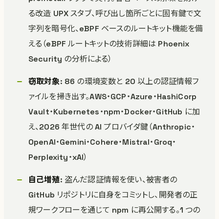
る改造 UPX スタブ、呼び出し箇所ごとに固有鍵で文
字列を暗号化、eBPF ベースのルートキット機能を備
える（eBPF ルートキットの技術詳細は Phoenix
Security の分析による）
窃取対象
: 86 の環境変数と 20 以上の認証情報フ
ァイルを掃き出す。AWS・GCP・Azure・HashiCorp
Vault・Kubernetes・npm・Docker・GitHub に加
え、2026 年世代の AI プロバイダ鍵（Anthropic・
OpenAI・Gemini・Cohere・Mistral・Groq・
Perplexity・xAI）
自己増殖
: 盗んだ認証情報を使い、被害者の
GitHub リポジトリに自身をコミットし、開発者の正
規ワークフローを通じて npm に再公開する。1 つの