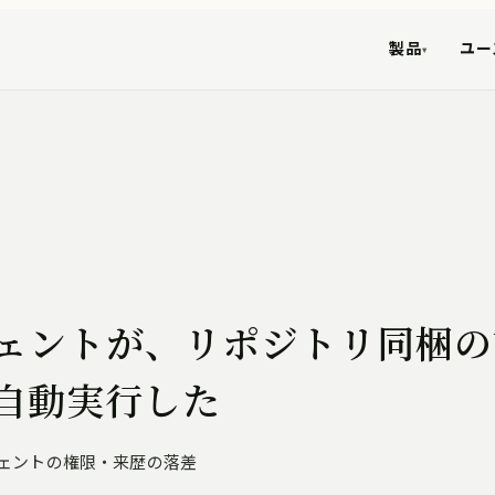
製品
ユー
▾
ジェントが、リポジトリ同梱
自動実行した
ェントの権限・来歴の落差