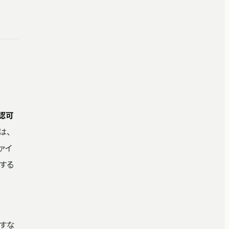
認可
は、
ァイ
する
。すな