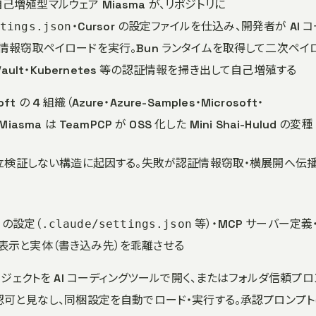
 自己増殖型マルウェア Miasma が、リポジトリに
・Cursor の設定ファイルを仕込み、開発者が AI 
tings.json
情報窃取ペイロードを実行。Bun ランタイムを取得して二次ペイ
P・Vault・Kubernetes 等の認証情報を掃き出して自己増殖する
soft の 4 組織（Azure・Azure-Samples・Microsoft・
asma は TeamPCP が OSS 化した Mini Shai-Hulud の変種
立検証しない構造に起因する。失敗が認証情報窃取・横展開へ伝
t の設定（
等）・MCP サーバー定義
.claude/settings.json
で、表示と実体（書き込み先）を乖離させる
ロジェクトを AI コーディングツールで開く、またはフォルダ信頼プロ
認可と見なし、同梱設定を自動でロード・実行する。承認プロンプト