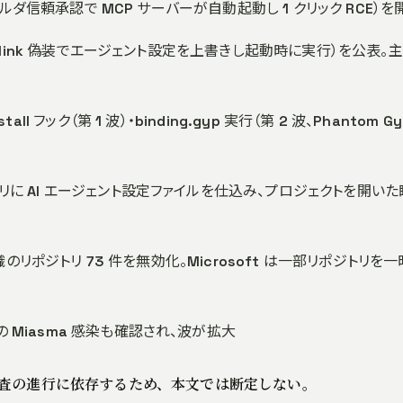
Fall（フォルダ信頼承認で MCP サーバーが自動起動し 1 クリック RCE）
Jack（symlink 偽装でエージェント設定を上書きし起動時に実行）を公表。
stall フック（第 1 波）・binding.gyp 実行（第 2 波、Phantom G
。リポジトリに AI エージェント設定ファイルを仕込み、プロジェクトを開い
 の 4 組織のリポジトリ 73 件を無効化。Microsoft は一部リポジトリを
経由の Miasma 感染も確認され、波が拡大
調査の進行に依存するため、本文では断定しない。