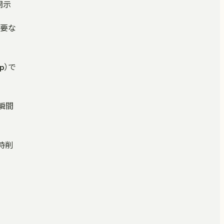
を開示
主要な
yp）で
た瞬間
一時削