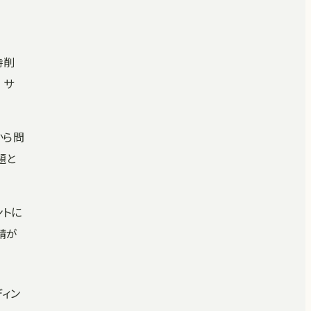
時削
 サ
から問
題と
ントに
請が
ディン