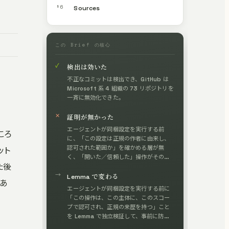
§6
Sources
この Brief の核心
✓
検出は効いた
不正なコミットは検出でき、GitHub は
Microsoft 系 4 組織の 73 リポジトリを
一斉に無効化できた。
✕
証明が無かった
エージェントが同梱設定を実行する前
どころ
に、「この設定は正規の作者に由来し、
認可された範囲か」を確かめる層が無
ット
く、「開いた／信頼した」操作がそのま
た後
ま実行の根拠になった。
→
Lemma で変わる
であ
エージェントが同梱設定を実行する前に
「この操作は、この主体に、このスコー
プで認可され、正規の来歴を持つ」こと
を Lemma で独立検証して、事前に防
ぐ。