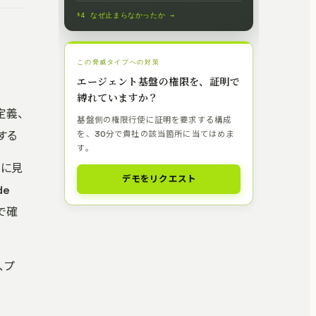
§4 なぜ止まらなかったか →
この脅威タイプへの対策
エージェント基盤の権限を、証明で
縛れていますか？
定義、
基盤側の権限行使に証明を要求する構成
する
を、30分で貴社の該当箇所に当てはめま
す。
ーに見
デモをリクエスト
de
 で確
、プ