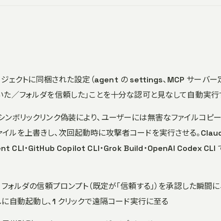
ジェクトに同梱された設定（agent の settings、MCP サーバー
開いた／フォルダを信頼した」ことを十分な認可と見なして自動実行
: シンボリックリンク偽装により、ユーザーには無害なファイルコピ
イルを上書きし、次回起動時に攻撃者コードを実行させる。Clau
nt CLI・GitHub Copilot CLI・Grok Build・OpenAI Codex CLI
: フォルダの信頼プロンプト（既定が「信頼する」）を承認した瞬間に
しに自動起動し、1 クリックで遠隔コード実行に至る