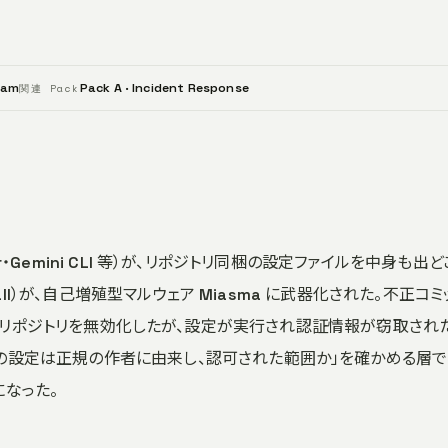
eam
Pack A · Incident Response
関連 Pack
sor・Gemini CLI 等）が、リポジトリ同梱の設定ファイルを中身も出
Fall）が、自己増殖型マルウェア Miasma に武器化された。不正コミ
組織の 73 リポジトリを無効化したが、設定が実行され認証情報が窃取され
の設定は正規の作者に由来し、認可された範囲か」を確かめる層
になった。