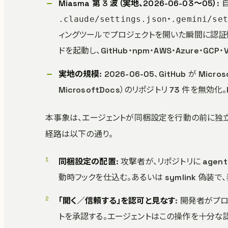
Miasma 第 3 波（実地、2026-06-03〜05）
:
・
.claude/settings.json
.gemini/set
ィングツールでプロジェクトを開いた瞬間に認証
ドを起動し、GitHub・npm・AWS・Azure・GC
実地の規模
: 2026-06-05、GitHub が Micro
MicrosoftDocs）のリポジトリ 73 件を無効化。Mi
本事象は、エージェントが同梱設定を行動の前に独
経路は以下の通り。
同梱設定の配置
: 攻撃者が、リポジトリに agen
動時フックを仕込む。あるいは symlink 偽装
「開く／信頼する」を認可と見なす
: 開発者がプ
トを承認する。エージェントはこの操作を十分な