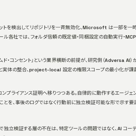
正コミットを検出してリポジトリを一斉無効化、Microsoft は一部を一
ツール各社では、フォルダ信頼の既定値・同梱設定の自動実行・MCP
ド・コンセント」という業界横断の前提が、研究側（Adversa AI）
体の整合、project-local 設定の権限スコープの最小化が課
コンプライアンス証明へ移りつつある。自律的に動作するエージェ
ることを、事後のログではなく行動前に独立検証可能な形で示す要
で独立検証する層の不在は、特定ツールの問題ではなく、AI コー