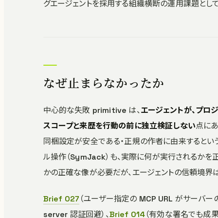
グエージェントを採用する組織横断の運用課題として
なぜ止まらなかったか
中心的な失敗 primitive は、
エージェントが、プロ
スコープと来歴を行動の前に独立検証しない
点にあ
同梱設定が安全である・正規の作者に由来するという保証
ル操作（SymJack）も、実際に何が実行されるか
かの正確な像が必要だが、エージェントの信頼境界
Brief 027
（ユーザー指定の MCP URL がサーバ
server 認証回避）、
Brief 014
（有効な署名でも成果物