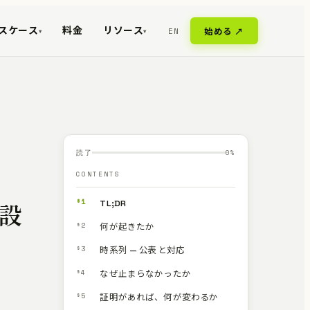
スケース
料金
リソース
EN
始める ↗
▾
▾
読了
0
%
CONTENTS
§1
TL;DR
の設
§2
何が起きたか
§3
時系列 — 公表と対応
§4
なぜ止まらなかったか
§5
証明があれば、何が変わるか