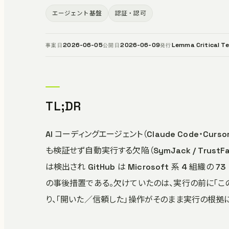
エージェント基盤
認証・認可
2026-06-05
2026-06-09
Lemma Critical T
事案日
公開日
発行
TL;DR
AI コーディングエージェント（Claude Code・Cur
も検証せず自動実行する欠陥（SymJack / Trust
は検出され GitHub は Microsoft 系 4 
の事後措置である。欠けていたのは、実行の前に「こ
り、「開いた／信頼した」操作がそのまま実行の根拠