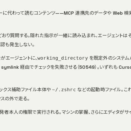
ーに代わって読むコンテンツ——MCP 連携先のデータや Web 検
に普段どおり質問する。隠れた指示が一緒に読み込まれ、エージェントは
承認も発生しない。
示がエージェントに、
を既定外のシステム
working_directory
ymlink 経由でチェックを失敗させる（50549）。いずれも Curso
ボックス補助ファイル本体や
などの起動時ファイル。こ
~/.zshrc
スの外で走る。
開発者本人の権限で実行される。マシンの掌握、さらにエディタがサ