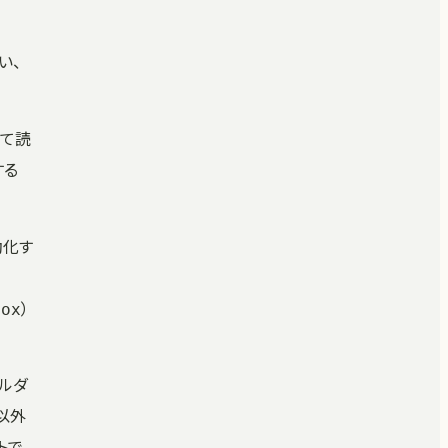
い、
って読
する
効化す
）
box
ォルダ
以外
トで