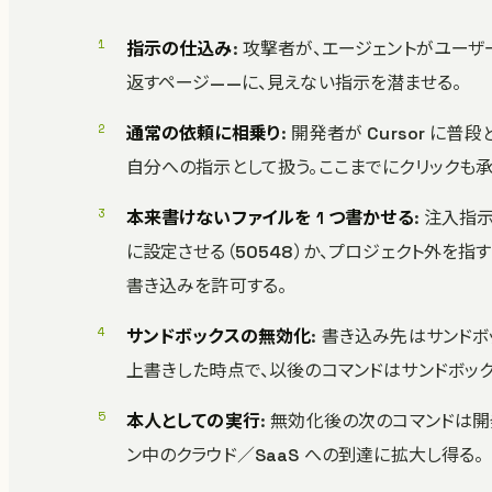
指示の仕込み
: 攻撃者が、エージェントがユーザ
返すページ——に、見えない指示を潜ませる。
通常の依頼に相乗り
: 開発者が Cursor 
自分への指示として扱う。ここまでにクリックも
本来書けないファイルを 1 つ書かせる
: 注入指
に設定させる（50548）か、プロジェクト外を指す s
書き込みを許可する。
サンドボックスの無効化
: 書き込み先はサンド
上書きした時点で、以後のコマンドはサンドボック
本人としての実行
: 無効化後の次のコマンドは
ン中のクラウド／SaaS への到達に拡大し得る。