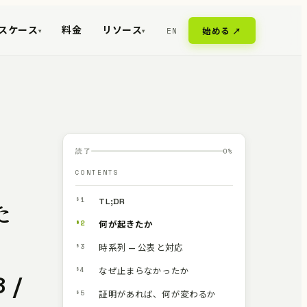
スケース
料金
リソース
EN
始める ↗
▾
▾
読了
0
%
CONTENTS
§1
TL;DR
た
§2
何が起きたか
を
§3
時系列 — 公表と対応
§4
なぜ止まらなかったか
 /
§5
証明があれば、何が変わるか