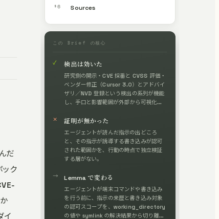
§6
Sources
この Brief の核心
✓
検出は効いた
研究側の開示・CVE 採番と CVSS 評価・
ベンダー修正（Cursor 3.0）とアドバイ
ザリ／NVD 登録という検出の系列が機能
し、手口と影響範囲が外部から可視化さ
れた。
✕
証明が無かった
エージェントが読んだ指示の出どころ
と、その指示が誘導する書き込みが認可
された範囲かを、行動の時点で独立検証
込んだ
する層がない。
ボック
→
Lemma で変わる
VE-
エージェントが端末コマンドや書き込み
を行う前に、指示の来歴と書き込み対象
書か
の認可スコープを、working_directory
ダイ
の値や symlink の解決結果から切り離し