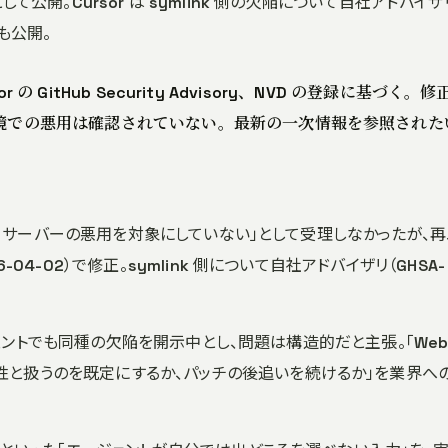
Slide」として公開。Cursor は symlink 側の欠陥について自社アドバイザ
録も公開。
or の GitHub Security Advisory、NVD の登録に基づく。修
実環境での悪用は確認されていない。最新の一次情報を参照された
CP サーバーの悪用を対象にしていない」として受理しなかったが、再
-04-02）で修正。symlink 側について自社アドバイザリ（GHSA-
ェントでも同種の欠陥を開示中とし、問題は構造的だと主張。「Web
性と扱うのを既定にするか、パッチの後追いを続けるか」を業界へ