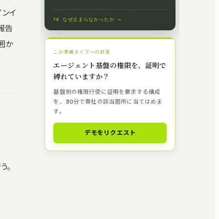
て検証し、証明が伴わなければ実行を止
インイ
めることを Lemma で独立検証して、事
§4 なぜ止まらなかったか →
前に防ぐ。
用報告
囲か
この脅威タイプへの対策
エージェント基盤の権限を、証明で
縛れていますか？
基盤側の権限行使に証明を要求する構成
を、30分で貴社の該当箇所に当てはめま
す。
デモをリクエスト
う。