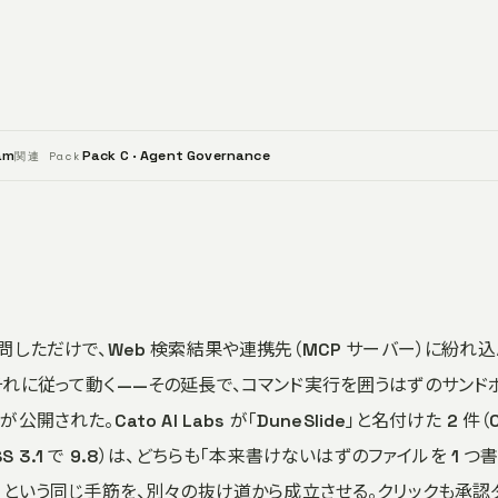
am
Pack C · Agent Governance
関連 Pack
おり質問しただけで、Web 検索結果や連携先（MCP サーバー）に紛れ
れに従って動く——その延長で、コマンド実行を囲うはずのサンド
。Cato AI Labs が「DuneSlide」と名付けた 2 件（C
 CVSS 3.1 で 9.8）は、どちらも「本来書けないはずのファイルを 1 つ
」という同じ手筋を、別々の抜け道から成立させる。クリックも承認