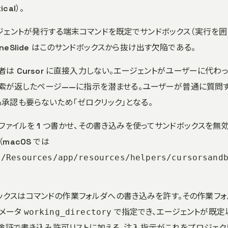
ical）。
から、エージェントが発行する端末コマンドを既定でサンドボックス（実行を囲
eSlide はこのサンドボックスから抜け出す欠陥である。
撃者は Cursor に直接入力しない。エージェントがユーザーに代わ
 検索が返したページ——に指示を潜ませる。ユーザーが普通に質問
承認も要らないため「ゼロクリック」となる。
のファイルを 1 つ書かせ、その書き込みを使ってサンドボックスを無
macOS では
s/Resources/app/resources/helpers/cursorsand
ボックスはコマンドの作業フォルダへの書き込みを許す。その作業フ
メータ
で指定でき、エージェントが既定
working_directory
を無検証で書き込み許可リストに加える。注入指示がこれをプロジェク