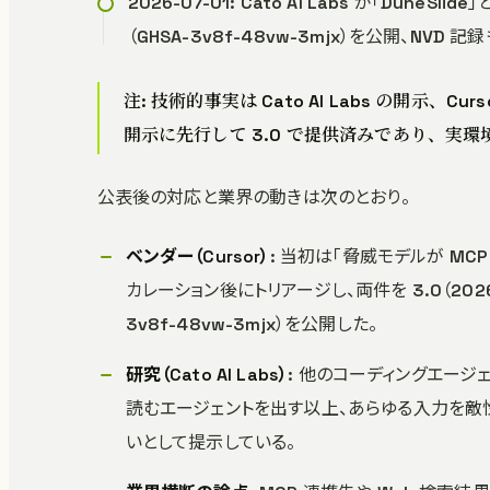
2026-07-01: Cato AI Labs が「Dune
（GHSA-3v8f-48vw-3mjx）を公開、NVD 記
注: 技術的事実は Cato AI Labs の開示、Curs
開示に先行して 3.0 で提供済みであり、
公表後の対応と業界の動きは次のとおり。
ベンダー（Cursor）
: 当初は「脅威モデルが M
カレーション後にトリアージし、両件を 3.0（2026
3v8f-48vw-3mjx）を公開した。
研究（Cato AI Labs）
: 他のコーディングエージ
読むエージェントを出す以上、あらゆる入力を敵
いとして提示している。