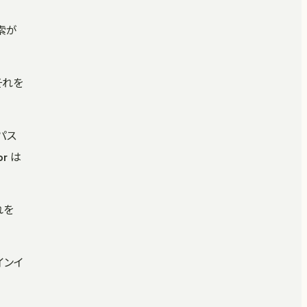
索が
それを
パス
r は
れを
インイ