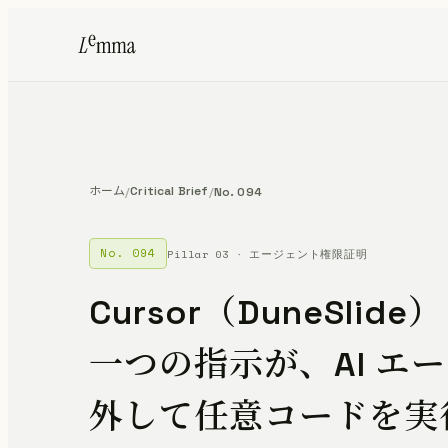
ホーム
Critical Brief
/
/
No. 094
No. 094
Pillar 03 · エージェント権限証明
Cursor（DuneSl
一つの指示が、AI エ
外して任意コードを実行させ