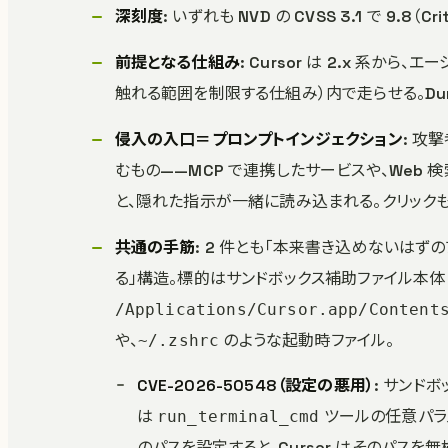
深刻度
: いずれも NVD の CVSS 3.1 で 9.8（Crit
前提となる仕組み
: Cursor は 2.x 系
触れる範囲を制限する仕組み）内で走らせる。Dun
侵入の入口＝プロンプトインジェクション
: 攻
むもの——MCP で連携したサービスや、Web
と、隠れた指示が一緒に読み込まれる。クリックも
共通の手筋
: 2 件とも「本来書き込めないはず
る」構造。標的はサンドボックス補助ファイル本体（
/Applications/Cursor.app/Content
や、
のような起動時ファイル。
~/.zshrc
CVE-2026-50548（設定の悪用）
: サンド
は
ツールの任意パラ
run_terminal_cmd
のパスを設定すると、Cursor はそのパス