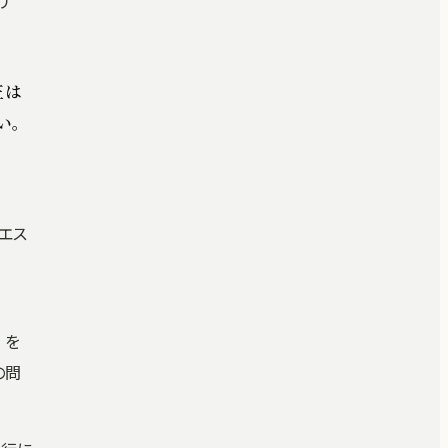
リ
正は
い。
エス
 を
の問