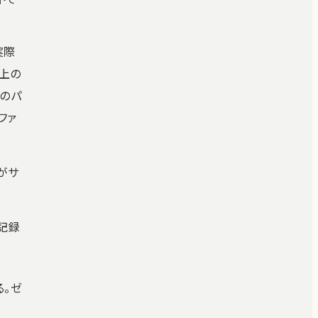
実際
上の
」のパ
ファ
がサ
記録
る。ゼ