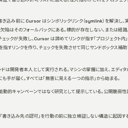
 書き込み前に Cursor はシンボリックリンク（symlink）を解決し、
。欠陥はそのフォールバックにある。標的が存在しない、または経路
ックが失敗し、Cursor は諦めてリンクが指す「プロジェクト内
を指すリンクを作り、チェックを失敗させて同じサンドボックス補助
マンドは開発者本人として実行される。マシンの掌握に加え、エディタ
スにも手が届く。すべては「無害に見える一つの指示」から始まる。
 は能動的キャンペーンではなく研究として提示している。公開脆弱性
と「書き込み先の認可」を行動の前に独立検証しない構造に起因す