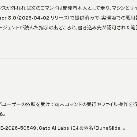
ックスが外れれば次のコマンドは開発者本人として走り、マシンとサ
or 3.0（2026-04-02 リリース）で提供済みで、実環境での悪
ージェントが読んだ指示の出どころと、書き込み先が認可された範
ジェントがユーザーの依頼を受けて端末コマンドの実行やファイル操作を行
る。
VE-2026-50549、Cato AI Labs による命名「DuneSlide」。