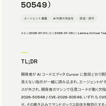
50549）
エージェント基盤
AI 判断の完全性
認証・認可
2026-07-01
2026-07-03
Lemma Critical Te
事案日
公開日
発行
TL;DR
開発者が AI コードエディタ Cursor に普段ど
見えない指示が一緒に読み込まれ、エージェントがそ
スが外され、開発者のマシンで任意コードが動く欠陥が公開された
2026-50548 / CVE-2026-50549、いずれも
せ、その書き込みでサンドボックス自体を無効化する