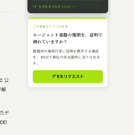
§4 なぜ止まらなかったか →
この脅威タイプへの対策
エージェント基盤の権限を、証明で
縛れていますか？
基盤側の権限行使に証明を要求する構成
を、30分で貴社の該当箇所に当てはめま
す。
デモをリクエスト
C 公
かが解
たデ
CE）