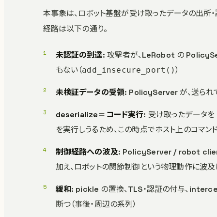
本事象は、ロボット基盤が受け取ったデータの出所・認可
経路は以下の通り。
未認証の到達
: 攻撃者が、LeRobot の Poli
もない（
）
add_insecure_port()
未検証データの受領
: PolicyServer 
deserialize＝コード実行
: 受け取ったデータを
を実行しうるため、この時点でホスト上のコマンドが走る
制御経路への波及
: PolicyServer / r
加え、ロボットの関節制御という物理動作に波及
緩和
: pickle の置換、TLS・認証の付与、inte
断つ（事後・周辺の系列）