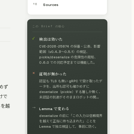
§6
Sources
この Brief の核心
✓
検出は効いた
CVE-2026-25874 の採番・公表、影響
範囲（v0.4.3〜0.5.1）の検証、
pickle/deserialize の危険性の周知、
0.6.0 での対応予定までは機能した。
✕
証明が無かった
認証も TLS も無い gRPC で受け取ったデ
かめず
ータを、出所も認可も確かめずに
deserialize（pickle）する層しか無く、
だけで
未認証の到達がそのままロボットの関節
制御に直結する RCE になった。
界を越
→
Lemma で変わる
deserialize の前に「この入力は信頼境界
を越えて正当に持ち込まれた」ことを
Lemma で独立検証して、事前に防ぐ。