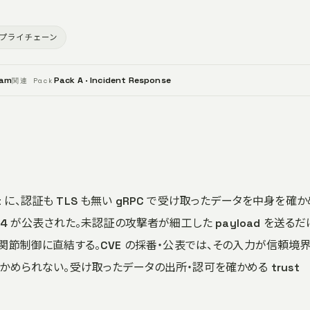
プライチェーン
eam
Pack A · Incident Response
関連 Pack
obot に、認証も TLS も無い gRPC で受け取ったデータを中身を確
26-25874 が公表された。未認証の攻撃者が細工した payload を送る
関節制御に直結する。CVE の採番・公表では、その入力が信頼境
に確かめられない。受け取ったデータの出所・認可を確かめる trust