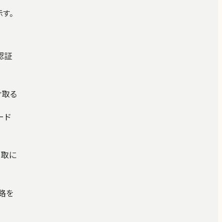
示す。
も認証
け取る
ード
窃取に
経路を