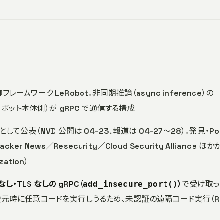
制御フレームワーク LeRobot。非同期推論（async inference）の
ent（ロボット本体側）が gRPC で通信する構成
74 として公表（NVD 公開は 04-23、報道は 04-27〜28）。発見・Po
Hacker News／Resecurity／Cloud Security Alliance ほ
ation）
し・TLS なしの gRPC（
）
で受け取っ
add_insecure_port()
 は復元時に任意コードを実行しうるため、未認証の遠隔コード実行（R