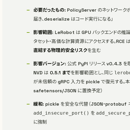
必要だったもの
: PolicyServer のネット
届き、deserialize はコード実行になる」
影響範囲
: LeRobot は GPU バックエン
タセット・高価な計算資源にアクセスする。RCE
直結する物理的安全リスク
を生む
影響バージョン
: 公式 PyPI リリース v0.4.3 
NVD は
0.5.1 まで
を影響範囲とし、同じ
lerob
が未信頼の gRPC 入力を pickle で復元する。本
safetensors/JSON に置換予定）
緩和
: pickle を安全な代替（JSON・protobu
を
add_insecure_port()
add_secure_
に強制