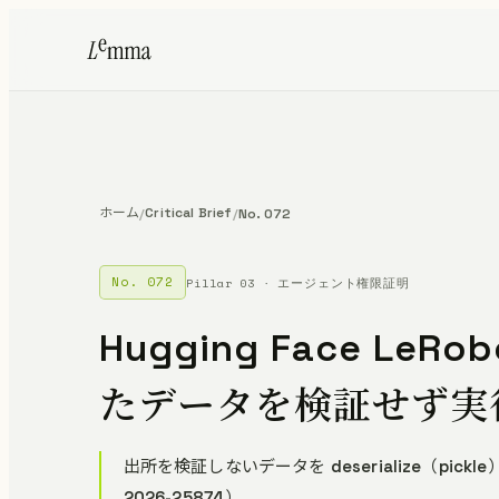
ホーム
Critical Brief
/
/
No. 072
No. 072
Pillar 03 · エージェント権限証明
Hugging Face L
たデータを検証せず実
出所を検証しないデータを deserialize（pickl
2026-25874）