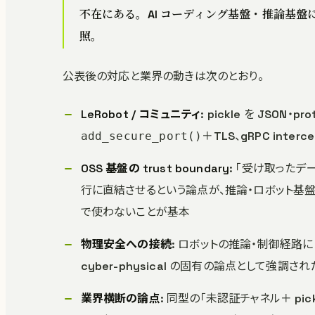
不在にある。AI コーディング基盤・推論基
照。
公表後の対応と業界の動きは次のとおり。
LeRobot / コミュニティ
: pickle を JSON
＋TLS、gRPC int
add_secure_port()
OSS 基盤の trust boundary
: 「受け取ったデ
行に直結させるという論点が、推論・ロボット基盤
で使わないことが基本
物理安全への接続
: ロボットの推論・制御経路
cyber-physical の固有の論点として強調され
業界横断の論点
: 同型の「未認証チャネル＋ pi