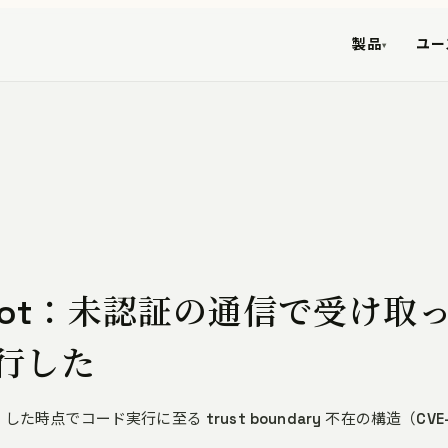
製品
ユー
▾
eRobot：未認証の通信で受け取
行した
e）した時点でコード実行に至る trust boundary 不在の構造（CVE