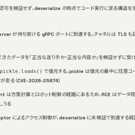
を検証せず、deserialize の時点でコード実行に至る構造を
cyServer が待ち受ける gRPC ポートに到達する。チャネルは TLS 
が、送られてきたデータを「正当な送り手か・正当な内容か」を検証せずに受
で復元する。pickle は復元の最中に任意コ
pickle.loads()
（CVE-2026-25874）
obot client は方策計算とロボット制御の経路にあるため、RCE はデータ
しうる
rceptor によるアクセス制御が、deserialize に未検証で到達する