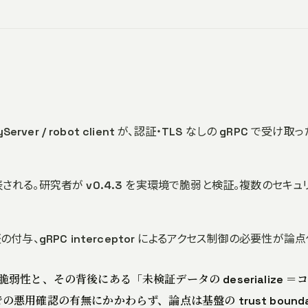
icyServer / robot client が、認証・TLS なしの gRPC で受け取
4 が公表される。研究者が v0.4.3 を実環境で脆弱と検証。複数のセキュ
証の付与、gRPC interceptor によるアクセス制御の必要性が論
874 の脆弱性と、その背後にある「未検証データの deserialize ＝
用確認の有無にかかわらず、論点は基盤の trust bounda