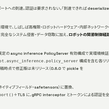
ワークポートへの到達。認証は要求されない。「到達できれば deserialize
ドの推論環境で、しばしば高権限・ロボットハードウェア・内部ネットワーク
 は完全なシステム侵害・データ窃取に加え、
ロボットの関節制御経
を既定の async inference PolicyServer 有効構成で実環境検証
構成を含む各リリ
ot.async_inference.policy_server
稿時点で修正版は未リリース（0.6.0 で pickle を
f ネイティブフィールド・safetensors）に置換、
＋TLS に、gRPC interceptor とトークンによる認証
port()