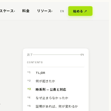
スケース
料金
リソース
EN
始める ↗
▾
▾
読了
0
%
CONTENTS
§1
TL;DR
っ
§2
何が起きたか
§3
時系列 — 公表と対応
§4
なぜ止まらなかったか
-
§5
証明があれば、何が変わるか