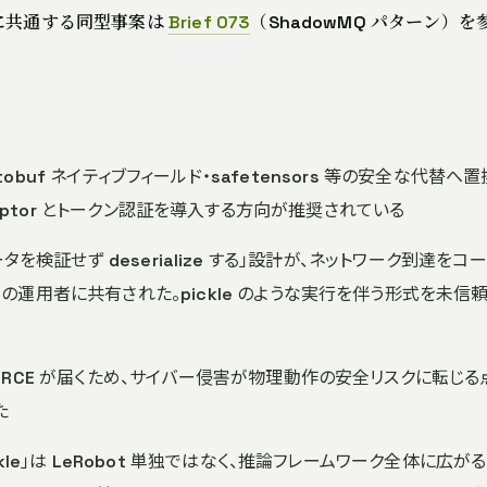
盤に共通する同型事案は
Brief 073
（ShadowMQ パターン）を
・protobuf ネイティブフィールド・safetensors 等の安全な代替へ
erceptor とトークン認証を導入する方向が推奨されている
ータを検証せず deserialize する」設計が、ネットワーク到達をコ
の運用者に共有された。pickle のような実行を伴う形式を未信
に RCE が届くため、サイバー侵害が物理動作の安全リスクに転じる
た
ckle」は LeRobot 単独ではなく、推論フレームワーク全体に広が