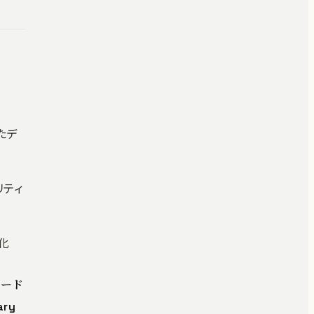
ったデ
リティ
点化
コード
ry