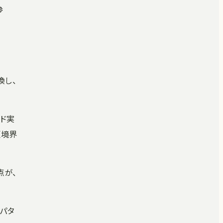
参
置換し、
ード実
頼境界
点が、
るパタ