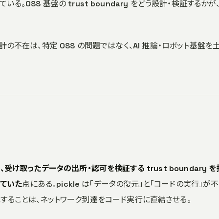
いる。OSS 基盤の trust boundary をどう設計・検証するかが
」設計の不在は、特定 OSS の問題ではなく、AI 推論・ロボット基盤を
、受け取ったデータの出所・認可を検証する trust boundary 
至っていた
点にある。pickle は「データの復元」と「コードの実行」が
することは、ネットワーク到達をコード実行に直結させる。