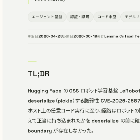
エージェント基盤
認証・認可
コード来歴
モデルサ
2026-04-28
2026-06-19
Lemma Critical T
事案日
公開日
発行
TL;DR
Hugging Face の OSS ロボット学習基盤 LeR
deserialize（pickle）する脆弱性 CVE-20
ホスト上の任意コード実行に至り、経路はロボットの
えて正当に持ち込まれたかを deserialize の前
boundary が存在しなかった。