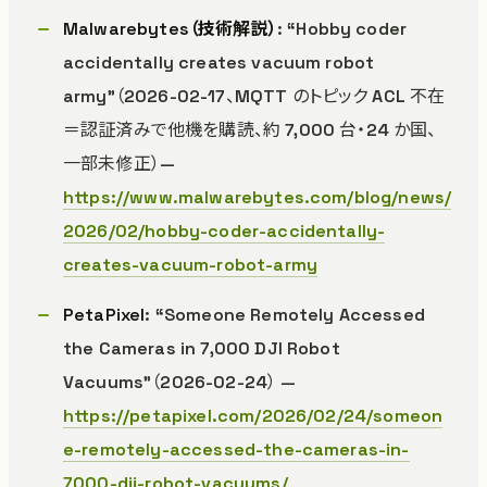
Malwarebytes（技術解説）
: “Hobby coder
accidentally creates vacuum robot
army”（2026-02-17、MQTT のトピック ACL 不在
＝認証済みで他機を購読、約 7,000 台・24 か国、
一部未修正）—
https://www.malwarebytes.com/blog/news/
2026/02/hobby-coder-accidentally-
creates-vacuum-robot-army
PetaPixel
: “Someone Remotely Accessed
the Cameras in 7,000 DJI Robot
Vacuums”（2026-02-24） —
https://petapixel.com/2026/02/24/someon
e-remotely-accessed-the-cameras-in-
7000-dji-robot-vacuums/