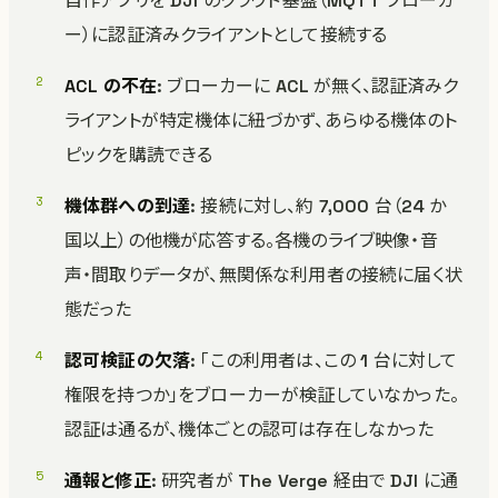
自作アプリを DJI のクラウド基盤（MQTT ブローカ
ー）に認証済みクライアントとして接続する
ACL の不在
: ブローカーに ACL が無く、認証済みク
ライアントが特定機体に紐づかず、あらゆる機体のト
ピックを購読できる
機体群への到達
: 接続に対し、約 7,000 台（24 か
国以上）の他機が応答する。各機のライブ映像・音
声・間取りデータが、無関係な利用者の接続に届く状
態だった
認可検証の欠落
: 「この利用者は、この 1 台に対して
権限を持つか」をブローカーが検証していなかった。
認証は通るが、機体ごとの認可は存在しなかった
通報と修正
: 研究者が The Verge 経由で DJI に通