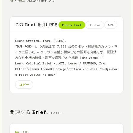
断・推奨ではありません。
この Brief を引用する
Plain text
BibTeX
APA
Lemma Critical Team. (2026).

"DJI ROMO：1 つの認証で 7,000 台のロボット掃除機のカメラ・マ
イクに届いた — クラウド基盤が機体ごとの認可を分離せず、認証済
みなら全機の映像・音声を購読できた構造（The Verge）".

Lemma Critical Brief No.071. Lemma / FRAME00, Inc.

https://lemma.frame00.com/ja/critical/briefs/071-dji-rom
o-robot-vacuum-no-acl/
コピー
関連する Brief
RELATED
No. 112