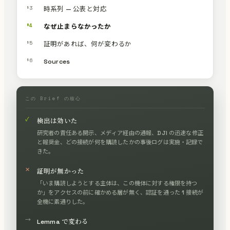
§3
時系列 — 公表と対応
§4
なぜ止まらなかったか
§5
証明があれば、何が変わるか
§6
Sources
この Brief の核心
✓
検出は効いた
研究者の責任ある開示、メディア経由の通報、DJI の迅速な修正
と報奨金、どの接続が何を購読したかの事後ログは実施・記録で
きた。
✕
証明が無かった
「いま購読しようとする主体は、この機体に対する権限を持つ
か」をアクセスの前に確かめる層が無く、認証を通った 1 接続が
全機に素通りした。
→
Lemma で変わる