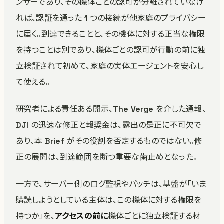
ンサーであり、その機体ごとの認可が分離されていなけ
れば、認証を通った 1 つの接続が他家庭のプライバシー
に届く。到達できることと、その機体に対する正当な権限
を持つことは別であり、機体ごとの認可が行動の前に独
立検証されて初めて、家庭の実体エージェントを安心し
て使える。
研究者による責任ある開示、The Verge を介した通報、
DJI の迅速な修正と報奨金は、露出の是正に不可欠で
あり、本 Brief がその役割を否定するものではない。修
正の展開は、到達範囲を断つ重要な歯止めとなった。
一方で、サーバー側のログ監視やパッチは、基盤が「いま
購読しようとしている主体は、この機体に対する権限を
持つか」を、
アクセスの前に
機体ごとに独立検証する材