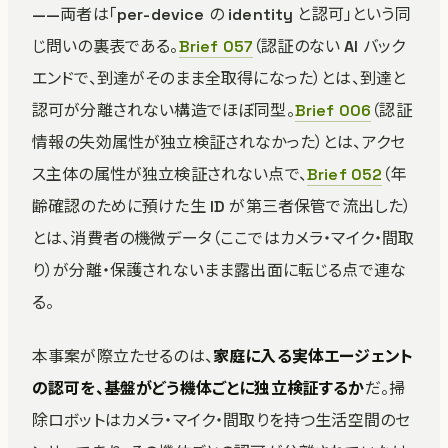
——両者は「per-device の identity と認可」という同
じ問いの裏表である。
Brief 057
（認証のない AI バック
エンドで、到達がそのまま全取得になった）とは、到達と
認可が分離されない構造でほぼ同型。
Brief 006
（認証
情報の失効属性が独立検証されなかった）とは、アクセ
ス主体の属性が独立検証されない点で、
Brief 052
（年
齢確認のために預けた生 ID が第三者保管で流出した）
とは、消費者の機微データ（ここではカメラ・マイク・間取
り）が分離・保護されないまま露出面に転じる点で連な
る。
本事案が際立たせるのは、
家庭に入る実体エージェント
の認可を、基盤がどう機体ごとに独立検証するか
だ。掃
除ロボットはカメラ・マイク・間取りを持つ生活空間のセ