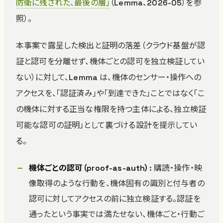
防衛に残された、最後の層」
（Lemma、2026-05）を参
照）。
本事案で露呈した検出と証明の落差（クラウド基盤が認
証と認可を分離せず、機体ごとの認可を独立検証してい
ない）に対して、Lemma は、機体のセンサー・操作への
アクセスを、「認証済み」や「到達できた」ことではなく「こ
の機体に対する正当な権限を持つ主体による、独立検証
可能な認可の証明」として裏づける設計を提示してい
る。
機体ごとの認可（proof-as-auth）
: 購読・操作・映
像取得のような行動を、機体固有の識別と付与者の
認可に対してアクセスの前に独立検証する。認証を
通ったという事実では満たせない、機体ごと・行動ご