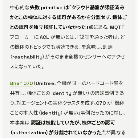
中心的な
失敗 primitive は「クラウド基盤が認証済み
かとこの機体に対する認可があるかを分離せず、機体ご
との認可を独立検証していなかった」
点にある。MQTT
ブローカーに ACL が無いとは、「認証を通った者は、ど
の機体のトピックでも購読できる」を意味し、到達
（reachability）がそのまま全機のセンサーへのアクセ
スになっていた。
Brief 070
（Unitree、全機が同一のハードコード鍵を
共有し、機体ごとの identity が無い）の姉妹事例であ
り、対エージェントの実体クラスタを成す。070 が「機体
ごとの本人性（identity）が無い」事例だったのに対し、
本事案は
認証は機能していたが、機体ごとの認可
（authorization）が分離されていなかった
点が異なる