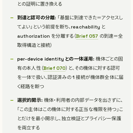
との証明に置き換える
到達と認可の分離
: 「基盤に到達できた＝アクセスし
てよい」という前提を断ち、reachability と
authorization を分離する（
Brief 057
の到達＝全
取得構造と接続）
per-device identity との一体運用
: 機体ごとの固
有の本人性（
Brief 070
）と、その機体に対する認可
を一体で扱い、認証済みの 1 接続が機体群全体に届
く経路を断つ
選択的開示
: 機体・利用者の内部データを出さずに、
「この主体はこの機体に対する正当な権限を持つ」こ
とだけを最小開示し、独立検証とプライバシー保護
を両立する