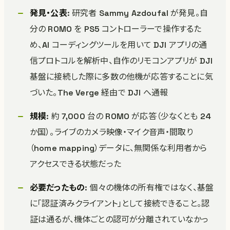
発見・公表
: 研究者 Sammy Azdoufal が発見。自
分の ROMO を PS5 コントローラーで操作するた
め、AI コーディングツールを用いて DJI アプリの通
信プロトコルを解析中、自作のリモコンアプリが DJI
基盤に接続した際に多数の他機が応答することに気
づいた。The Verge 経由で DJI へ通報
規模
: 約 7,000 台の ROMO が応答（少なくとも 24
か国）。ライブのカメラ映像・マイク音声・間取り
（home mapping）データに、無関係な利用者から
アクセスできる状態だった
必要だったもの
: 個々の機体の所有権ではなく、基盤
に「認証済みクライアント」として接続できること。認
証は通るが、機体ごとの認可が分離されていなかっ