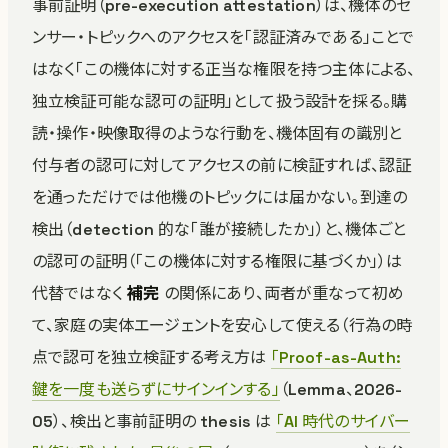
事前証明（pre-execution attestation）は、機体のセ
ンサー・トピックへのアクセスを「認証済みである」ことで
はなく「この機体に対する正当な権限を持つ主体による、
独立検証可能な認可の証明」として扱う設計を採る。購
読・操作・映像取得のような行動を、機体固有の識別と
付与者の認可に対してアクセスの前に検証すれば、認証
を通っただけでは他機のトピックには届かない。到達の
検出（detection 的な「誰が接続したか」）と、機体ごと
の認可の証明（「この機体に対する権限に基づくか」）は
代替ではなく
補完
の関係にあり、両者が重なって初め
て、家庭の実体エージェントを安心して使える（行為の時
点で認可を独立検証する考え方は
「Proof-as-Auth:
鍵を一度も送らずにサインインする」
（Lemma、2026-
05）、検出と事前証明の thesis は
「AI 時代のサイバー