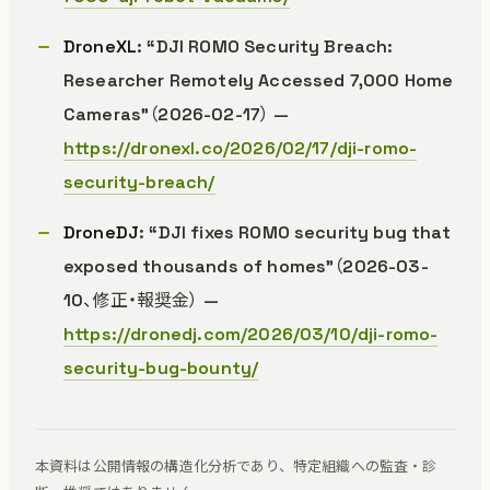
DroneXL
: “DJI ROMO Security Breach:
Researcher Remotely Accessed 7,000 Home
Cameras”（2026-02-17） —
https://dronexl.co/2026/02/17/dji-romo-
security-breach/
DroneDJ
: “DJI fixes ROMO security bug that
exposed thousands of homes”（2026-03-
10、修正・報奨金） —
https://dronedj.com/2026/03/10/dji-romo-
security-bug-bounty/
本資料は公開情報の構造化分析であり、特定組織への監査・診