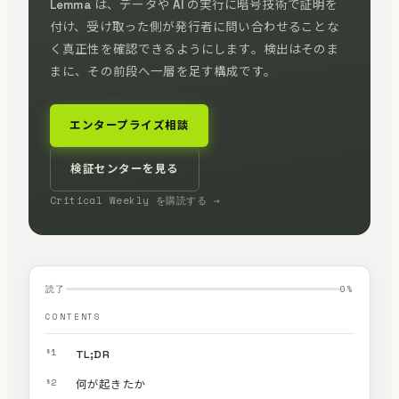
Lemma は、データや AI の実行に暗号技術で証明を
付け、受け取った側が発行者に問い合わせることな
く真正性を確認できるようにします。検出はそのま
まに、その前段へ一層を足す構成です。
エンタープライズ相談
検証センターを見る
Critical Weekly を購読する →
読了
0
%
CONTENTS
§1
TL;DR
§2
何が起きたか