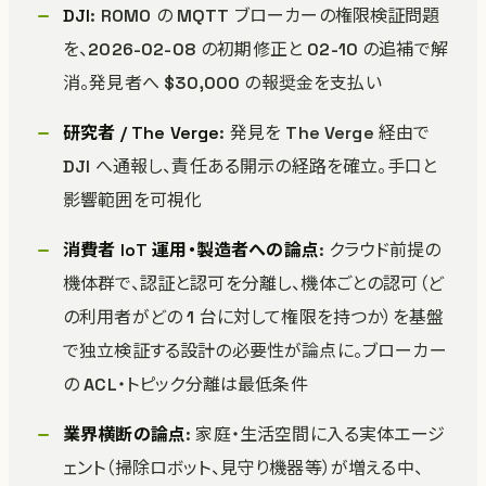
DJI
: ROMO の MQTT ブローカーの権限検証問題
を、2026-02-08 の初期修正と 02-10 の追補で解
消。発見者へ $30,000 の報奨金を支払い
研究者 / The Verge
: 発見を The Verge 経由で
DJI へ通報し、責任ある開示の経路を確立。手口と
影響範囲を可視化
消費者 IoT 運用・製造者への論点
: クラウド前提の
機体群で、認証と認可を分離し、機体ごとの認可（ど
の利用者がどの 1 台に対して権限を持つか）を基盤
で独立検証する設計の必要性が論点に。ブローカー
の ACL・トピック分離は最低条件
業界横断の論点
: 家庭・生活空間に入る実体エージ
ェント（掃除ロボット、見守り機器等）が増える中、