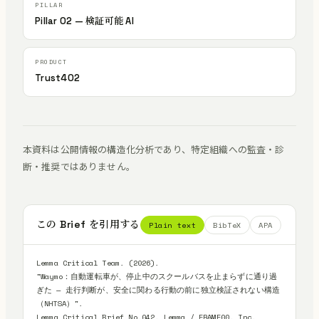
Pillar 02 — 検証可能 AI
Trust402
本資料は公開情報の構造化分析であり、特定組織への監査・診
断・推奨ではありません。
この Brief を引用する
Plain text
BibTeX
APA
Lemma Critical Team. (2026).

"Waymo：自動運転車が、停止中のスクールバスを止まらずに通り過
ぎた — 走行判断が、安全に関わる行動の前に独立検証されない構造
（NHTSA）".

Lemma Critical Brief No.042. Lemma / FRAME00, Inc.
