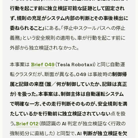
行動を起こす前に独立検証可能な証跡として固定され
ず、規則の充足がシステム内部の判断とその事後検出に
委ねられること」
にある。「停止中スクールバスへの停止
義務」という安全規則の適用も、車が行動を起こす前に
外部から独立検証されなかった。
本事案は
Brief 049
（Tesla Robotaxi）と同じ自動運
転クラスタだが、断面が異なる。049 は事故時の
制御帰
属と記録の来歴
（誰／何が制御していたか、記録は真正
か）を扱った。本事案は、制御主体は自動運転システム
で明確な一方、
その走行判断そのものが、安全規則を満
たしているかを行動前に独立検証されていない
点を扱
う。
Brief 012
（顔認識の AI 判定が独立検証なく行政の
強制処分に直結した）と同型で、
AI 判断が独立検証を欠