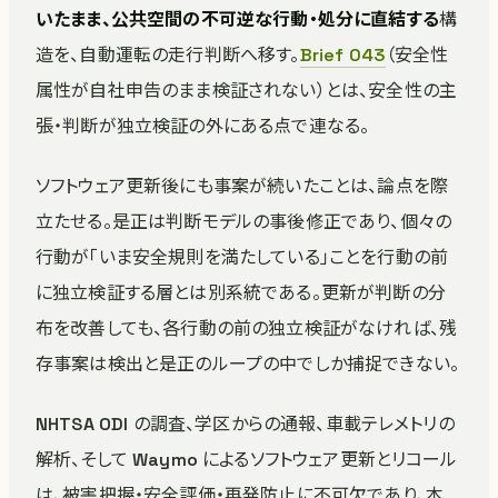
いたまま、公共空間の不可逆な行動・処分に直結する
構
造を、自動運転の走行判断へ移す。
Brief 043
（安全性
属性が自社申告のまま検証されない）とは、安全性の主
張・判断が独立検証の外にある点で連なる。
ソフトウェア更新後にも事案が続いたことは、論点を際
立たせる。是正は判断モデルの事後修正であり、個々の
行動が「いま安全規則を満たしている」ことを行動の前
に独立検証する層とは別系統である。更新が判断の分
布を改善しても、各行動の前の独立検証がなければ、残
存事案は検出と是正のループの中でしか捕捉できない。
NHTSA ODI の調査、学区からの通報、車載テレメトリの
解析、そして Waymo によるソフトウェア更新とリコール
は、被害把握・安全評価・再発防止に不可欠であり、本