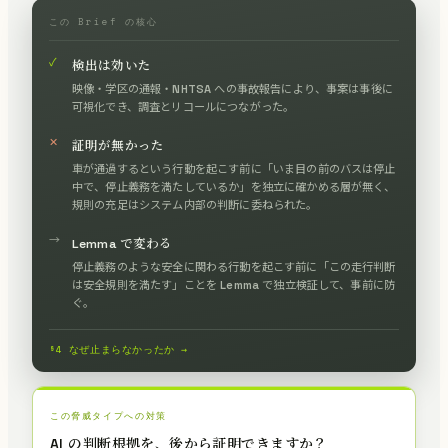
この Brief の核心
✓
検出は効いた
映像・学区の通報・NHTSA への事故報告により、事案は事後に
可視化でき、調査とリコールにつながった。
✕
証明が無かった
車が通過するという行動を起こす前に「いま目の前のバスは停止
中で、停止義務を満たしているか」を独立に確かめる層が無く、
規則の充足はシステム内部の判断に委ねられた。
→
Lemma で変わる
停止義務のような安全に関わる行動を起こす前に「この走行判断
は安全規則を満たす」ことを Lemma で独立検証して、事前に防
ぐ。
§4 なぜ止まらなかったか →
この脅威タイプへの対策
AI の判断根拠を、後から証明できますか？