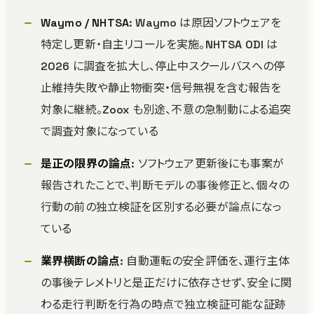
Waymo / NHTSA
: Waymo は原因ソフトウェアを
特定し更新・自主リコールを実施。NHTSA ODI は
2026 に調査を拡大し、停止中スクールバスへの停
止維持失敗や静止物衝突・信号無視を含む報告を
対象に継続。Zoox も別途、不意の急制動による追突
で調査対象になっている
是正の限界の論点
: ソフトウェア更新後にも事案が
報告されたことで、判断モデルの事後修正と、個々の
行動の前の独立検証を区別する必要が論点になっ
ている
業界横断の論点
: 自動運転の安全評価を、運行主体
の事後テレメトリと是正だけに依存させず、安全に関
わる走行判断を行為の時点で独立検証可能な証跡