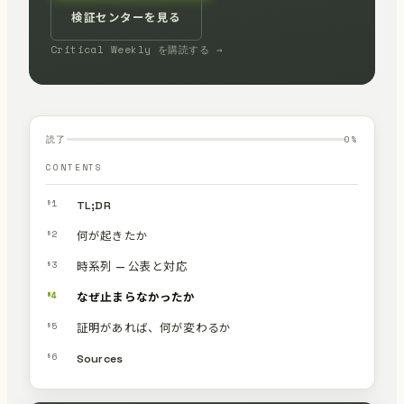
検証センターを見る
Critical Weekly を購読する →
読了
0
%
CONTENTS
§1
TL;DR
§2
何が起きたか
§3
時系列 — 公表と対応
§4
なぜ止まらなかったか
§5
証明があれば、何が変わるか
§6
Sources