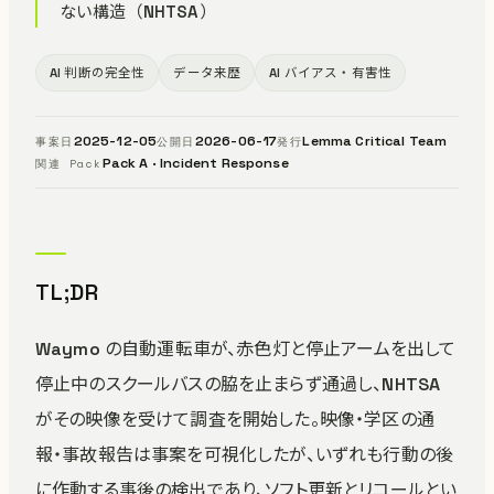
ない構造（NHTSA）
AI 判断の完全性
データ来歴
AI バイアス・有害性
2025-12-05
2026-06-17
Lemma Critical Team
事案日
公開日
発行
Pack A · Incident Response
関連 Pack
TL;DR
Waymo の自動運転車が、赤色灯と停止アームを出して
停止中のスクールバスの脇を止まらず通過し、NHTSA
がその映像を受けて調査を開始した。映像・学区の通
報・事故報告は事案を可視化したが、いずれも行動の後
に作動する事後の検出であり、ソフト更新とリコールとい