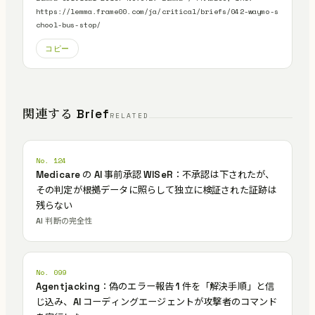
https://lemma.frame00.com/ja/critical/briefs/042-waymo-s
chool-bus-stop/
コピー
関連する Brief
RELATED
No. 124
Medicare の AI 事前承認 WISeR：不承認は下されたが、
その判定が根拠データに照らして独立に検証された証跡は
残らない
AI 判断の完全性
No. 099
Agentjacking：偽のエラー報告 1 件を「解決手順」と信
じ込み、AI コーディングエージェントが攻撃者のコマンド