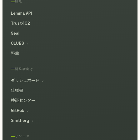
製品
Lemma API
Trust402
Seal
CLUBS
↗
料金
開発者向け
ダッシュボード
↗
仕様書
検証センター
GitHub
↗
Smithery
↗
リソース