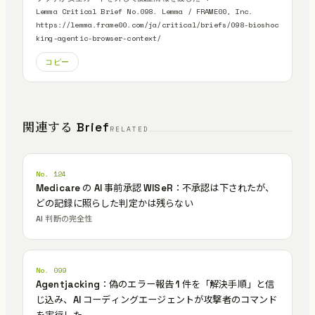
Lemma Critical Brief No.098. Lemma / FRAME00, Inc.

https://lemma.frame00.com/ja/critical/briefs/098-bioshoc
king-agentic-browser-context/
コピー
関連する Brief
RELATED
No. 124
Medicare の AI 事前承認 WISeR：不承認は下されたが、
どの記録に照らした判定かは残らない
AI 判断の完全性
No. 099
Agentjacking：偽のエラー報告 1 件を「解決手順」と信
じ込み、AI コーディングエージェントが攻撃者のコマンド