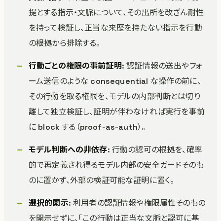
提とする指示・文脈について、その出所を改ざん耐性
を持って検証し、正当な来歴を持たない指示を行動
の根拠から排除する。
行動ごとの権限の事前証明
: 認証情報の送出やフォ
ーム送信のような consequential な操作の前に、
その行動を取る権限を、モデルの内部判断とは切り
離して独立検証し、証明が伴わなければ実行を事前
に block する（proof-as-auth）。
モデル判断への非依存
: 行動の認可の根拠を、確率
的で再定義され得るモデル内部の安全ガードそのも
のに置かず、外部の検証可能な証明に置く。
選択的開示
: 利用者の認証情報や権限属性そのもの
を開示せずに、「この行動は正当な文脈と認可に基