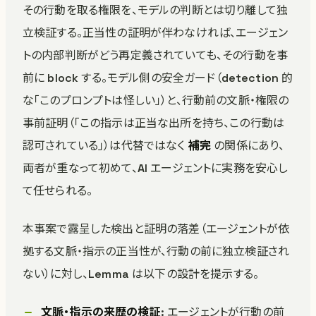
その行動を取る権限を、モデルの判断とは切り離して独
立検証する。正当性の証明が伴わなければ、エージェン
トの内部判断がどう再定義されていても、その行動を事
前に block する。モデル側の安全ガード（detection 的
な「このプロンプトは怪しい」）と、行動前の文脈・権限の
事前証明（「この指示は正当な出所を持ち、この行動は
認可されている」）は代替ではなく
補完
の関係にあり、
両者が重なって初めて、AI エージェントに実務を安心し
て任せられる。
本事案で露呈した検出と証明の落差（エージェントが依
拠する文脈・指示の正当性が、行動の前に独立検証され
ない）に対し、Lemma は以下の設計を提示する。
文脈・指示の来歴の検証
: エージェントが行動の前