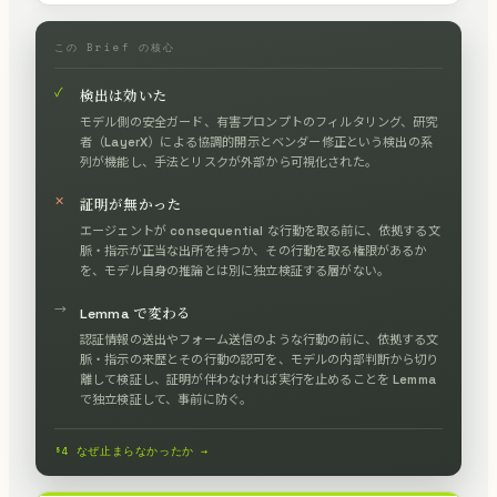
この Brief の核心
✓
検出は効いた
モデル側の安全ガード、有害プロンプトのフィルタリング、研究
者（LayerX）による協調的開示とベンダー修正という検出の系
列が機能し、手法とリスクが外部から可視化された。
✕
証明が無かった
エージェントが consequential な行動を取る前に、依拠する文
脈・指示が正当な出所を持つか、その行動を取る権限があるか
を、モデル自身の推論とは別に独立検証する層がない。
→
Lemma で変わる
認証情報の送出やフォーム送信のような行動の前に、依拠する文
脈・指示の来歴とその行動の認可を、モデルの内部判断から切り
離して検証し、証明が伴わなければ実行を止めることを Lemma
で独立検証して、事前に防ぐ。
§4 なぜ止まらなかったか →