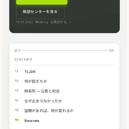
検証センターを見る
Critical Weekly を購読する →
読了
0
%
CONTENTS
§1
TL;DR
§2
何が起きたか
§3
時系列 — 公表と対応
§4
なぜ止まらなかったか
§5
証明があれば、何が変わるか
§6
Sources