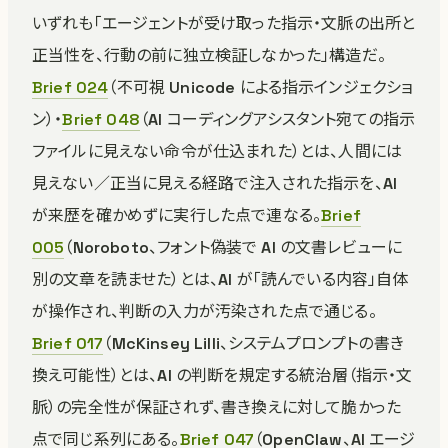
いずれも「エージェントが受け取った指示・文脈の出所と
正当性を、行動の前に独立検証しなかった」構造だ。
Brief 024
（不可視 Unicode による指示インジェクショ
ン）・
Brief 048
（AI コーディングアシスタント宛ての指示
ファイルに見えない命令が仕込まれた）とは、人間には
見えない／正当に見える経路で注入された指示を、AI
が来歴を確かめずに実行した点で連なる。
Brief
005
（Noroboto、フォント偽装で AI の文書レビューに
別の文章を読ませた）とは、AI が「読んでいる内容」自体
が操作され、判断の入力が汚染された点で通じる。
Brief 017
（McKinsey Lilli、システムプロンプトの書き
換え可能性）とは、AI の判断を規定する統治層（指示・文
脈）の完全性が保証されず、書き換えに対して脆かった
点で同じ系列にある。
Brief 047
（OpenClaw、AI エージ