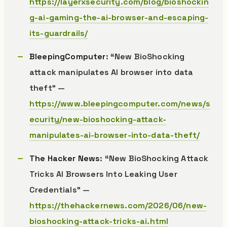
https://layerxsecurity.com/blog/bioshockin
g-ai-gaming-the-ai-browser-and-escaping-
its-guardrails/
BleepingComputer
: “New BioShocking
attack manipulates AI browser into data
theft” —
https://www.bleepingcomputer.com/news/s
ecurity/new-bioshocking-attack-
manipulates-ai-browser-into-data-theft/
The Hacker News
: “New BioShocking Attack
Tricks AI Browsers Into Leaking User
Credentials” —
https://thehackernews.com/2026/06/new-
bioshocking-attack-tricks-ai.html