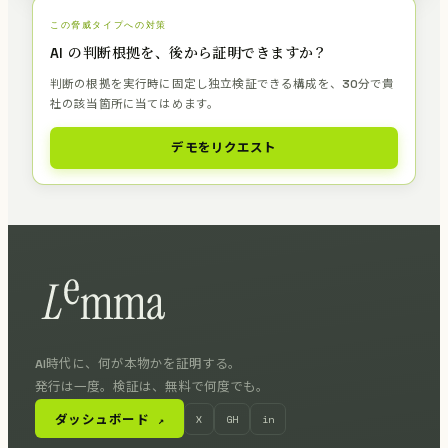
この脅威タイプへの対策
AI の判断根拠を、後から証明できますか？
判断の根拠を実行時に固定し独立検証できる構成を、30分で貴
社の該当箇所に当てはめます。
デモをリクエスト
AI時代に、何が本物かを証明する。
発行は一度。検証は、無料で何度でも。
ダッシュボード
X
GH
in
↗