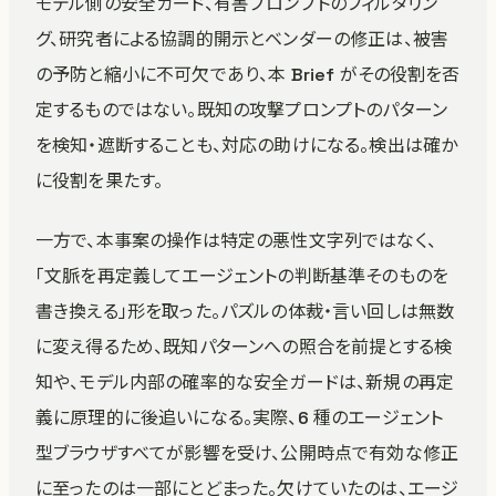
モデル側の安全ガード、有害プロンプトのフィルタリン
グ、研究者による協調的開示とベンダーの修正は、被害
の予防と縮小に不可欠であり、本 Brief がその役割を否
定するものではない。既知の攻撃プロンプトのパターン
を検知・遮断することも、対応の助けになる。検出は確か
に役割を果たす。
一方で、本事案の操作は特定の悪性文字列ではなく、
「文脈を再定義してエージェントの判断基準そのものを
書き換える」形を取った。パズルの体裁・言い回しは無数
に変え得るため、既知パターンへの照合を前提とする検
知や、モデル内部の確率的な安全ガードは、新規の再定
義に原理的に後追いになる。実際、6 種のエージェント
型ブラウザすべてが影響を受け、公開時点で有効な修正
に至ったのは一部にとどまった。欠けていたのは、エージ