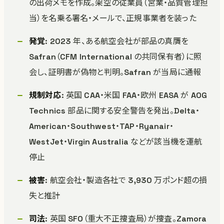
の出荷メモを作成。架空の従業員（営業・品質管理担
当）を名乗る署名・メールで、正規事業者を装った
発覚
: 2023 年、ある航空会社が部品の真贋を
Safran（CFM International の共同保有者）に照
会し、証明書が偽物と判明。Safran が当局に通報
規制対応
: 英国 CAA・米国 FAA・欧州 EASA が AOG
Technics 部品に関する安全警告を発出。Delta・
American・Southwest・TAP・Ryanair・
WestJet・Virgin Australia などが該当機を運航
停止
被害
: 航空会社・製造各社で 3,930 万ポンド超の損
失と推計
司法
: 英国 SFO（重大不正捜査局）が捜査。Zamora