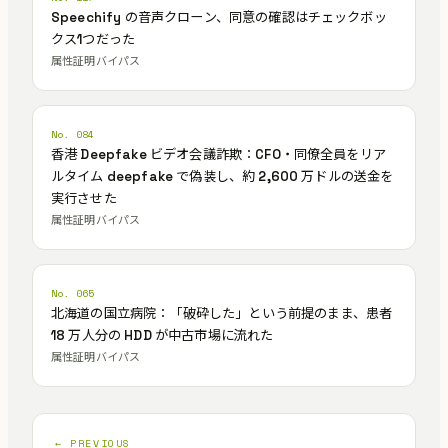
Speechify の音声クローン、同意の確認はチェックボッ
クス1つだった
属性証明バイパス
No. 084
香港 Deepfake ビデオ会議詐欺：CFO・同僚全員をリア
ルタイム deepfake で偽装し、約 2,600 万ドルの送金を
実行させた
属性証明バイパス
No. 065
北海道の国立病院：「破砕した」という前提のまま、患者
18 万人分の HDD が中古市場に流れた
属性証明バイパス
← PREVIOUS