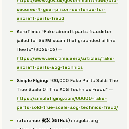
https://www.gov.uk/government/news/sfo-
secures-4-year-prison-sentence-for-
aircraft-parts-fraud
AeroTime
: “Fake aircraft parts fraudster
jailed for $52M scam that grounded airline
fleets”（2026-02）—
https://www.aerotime.aero/articles/fake-
aircraft-parts-aog-technics
Simple Flying
: “60,000 Fake Parts Sold: The
True Scale Of The AOG Technics Fraud” —
https://simpleflying.com/60000-fake-
parts-sold-true-scale-aog-technics-fraud/
reference 実装（GitHub）
: regulatory-