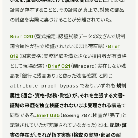
いまま、証書の存在だけで属性を受理すること」
である。
証書が存在することと、その証書が真正で、対象の部品
の耐空を実際に裏づけることが分離されていた。
Brief 020
（型式指定：認証試験データの改ざんで規制
適合属性が独立検証されないまま出荷直結）・
Brief
019
（国家資格：実務経験を満たさない技術者が有資格
として現場配置）・
Brief 021
（Wirecard：実在しない残
高を「銀行に残高あり」と偽った残高確認）と同じ
であり、いずれも
規制
attribute-proof-bypass
属性（適合・資格・財務・耐空）が、それを主張する文書・
証跡の来歴を独立検証されないまま受理される
構造で
同型である。
Brief 035
（Boeing 787：検査が「完了」と
記録されていたが実施されていなかった）とは、
記録・証
書の存在が、それが指す実態（検査の実施・部品の耐