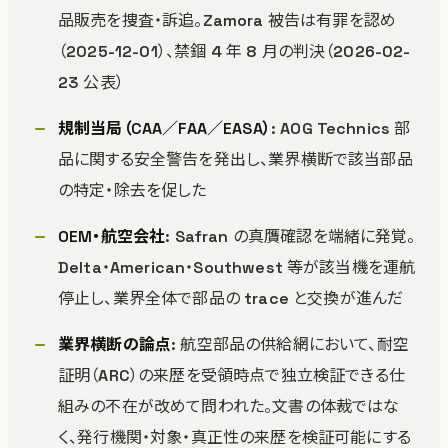
品販売を捜査・訴追。Zamora 被告は有罪を認め
（2025-12-01）、禁錮 4 年 8 月の判決（2026-02-
23 公表）
規制当局（CAA／FAA／EASA）
: AOG Technics 部
品に関する安全警告を発出し、業界横断で該当部品
の特定・除去を促した
OEM・航空会社
: Safran の真贋確認を端緒に発覚。
Delta・American・Southwest 等が該当機を運航
停止し、業界全体で部品の trace と交換が進んだ
業界横断の論点
: 航空部品の供給網において、耐空
証明（ARC）の来歴を受領時点で独立検証できる仕
組みの不在が改めて問われた。文書の体裁ではな
く、発行機関・対象・真正性の来歴を検証可能にする