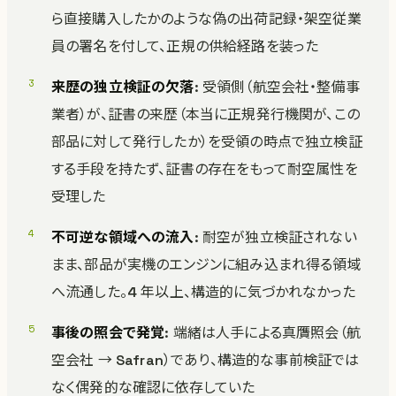
ら直接購入したかのような偽の出荷記録・架空従業
員の署名を付して、正規の供給経路を装った
来歴の独立検証の欠落
: 受領側（航空会社・整備事
業者）が、証書の来歴（本当に正規発行機関が、この
部品に対して発行したか）を受領の時点で独立検証
する手段を持たず、証書の存在をもって耐空属性を
受理した
不可逆な領域への流入
: 耐空が独立検証されない
まま、部品が実機のエンジンに組み込まれ得る領域
へ流通した。4 年以上、構造的に気づかれなかった
事後の照会で発覚
: 端緒は人手による真贋照会（航
空会社 → Safran）であり、構造的な事前検証では
なく偶発的な確認に依存していた