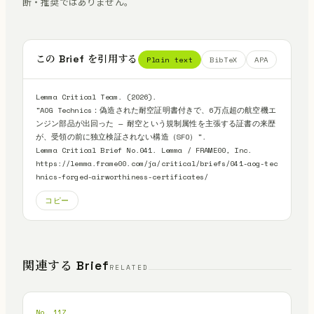
断・推奨ではありません。
この Brief を引用する
Plain text
BibTeX
APA
Lemma Critical Team. (2026).

"AOG Technics：偽造された耐空証明書付きで、6万点超の航空機エ
ンジン部品が出回った — 耐空という規制属性を主張する証書の来歴
が、受領の前に独立検証されない構造（SFO）".

Lemma Critical Brief No.041. Lemma / FRAME00, Inc.

https://lemma.frame00.com/ja/critical/briefs/041-aog-tec
hnics-forged-airworthiness-certificates/
コピー
関連する Brief
RELATED
No. 117