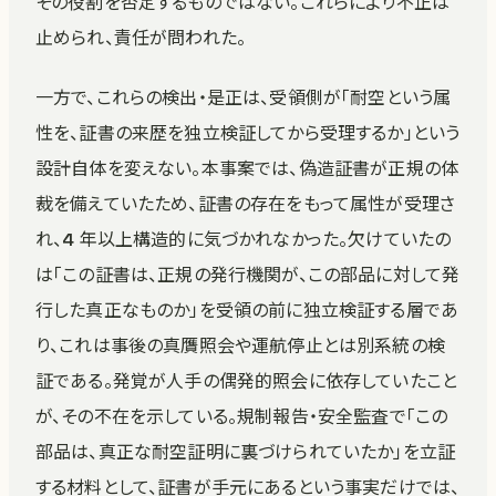
その役割を否定するものではない。これらにより不正は
止められ、責任が問われた。
一方で、これらの検出・是正は、受領側が「耐空という属
性を、証書の来歴を独立検証してから受理するか」という
設計自体を変えない。本事案では、偽造証書が正規の体
裁を備えていたため、証書の存在をもって属性が受理さ
れ、4 年以上構造的に気づかれなかった。欠けていたの
は「この証書は、正規の発行機関が、この部品に対して発
行した真正なものか」を受領の前に独立検証する層であ
り、これは事後の真贋照会や運航停止とは別系統の検
証である。発覚が人手の偶発的照会に依存していたこと
が、その不在を示している。規制報告・安全監査で「この
部品は、真正な耐空証明に裏づけられていたか」を立証
する材料として、証書が手元にあるという事実だけでは、