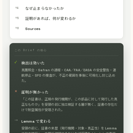
§4
なぜ止まらなかったか
§5
証明があれば、何が変わるか
§6
Sources
この Brief の核心
✓
検出は効いた
真贋照会・Safran の通報・CAA／FAA／EASA の安全警告・運
航停止・SFO の捜査が、不正の範囲を事後に可視化し封じ込め
た。
✕
証明が無かった
「この証書は、正規の発行機関が、この部品に対して発行した真
正なものか」を受領の前に独立検証する層が無く、証書の存在だ
けで耐空属性が受理された。
→
Lemma で変わる
受領の前に、証書の来歴（発行機関・対象・真正性）を Lemma