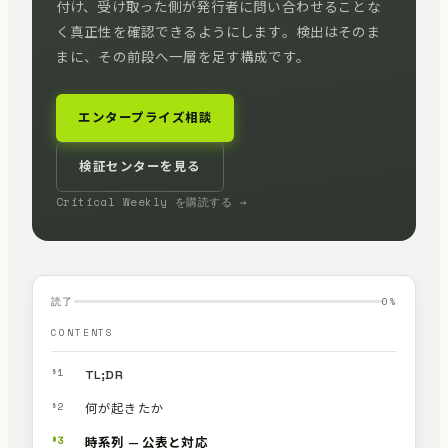
付け、受け取った側が発行者に問い合わせることな
く真正性を確認できるようにします。検出はそのま
まに、その前段へ一層を足す構成です。
エンタープライズ相談
検証センターを見る
Critical Weekly を購読する →
読了
0
%
CONTENTS
§1
TL;DR
§2
何が起きたか
§3
時系列 — 公表と対応