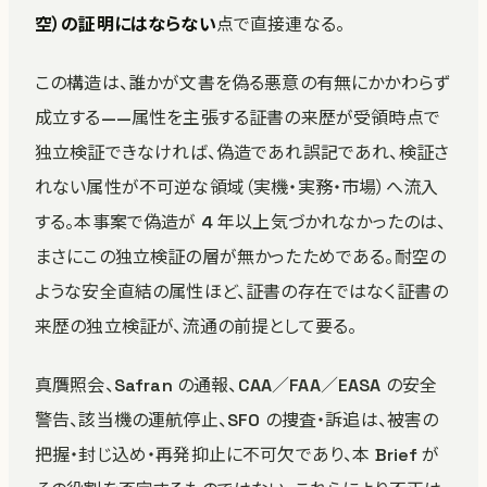
空）の証明にはならない
点で直接連なる。
この構造は、誰かが文書を偽る悪意の有無にかかわらず
成立する——属性を主張する証書の来歴が受領時点で
独立検証できなければ、偽造であれ誤記であれ、検証さ
れない属性が不可逆な領域（実機・実務・市場）へ流入
する。本事案で偽造が 4 年以上気づかれなかったのは、
まさにこの独立検証の層が無かったためである。耐空の
ような安全直結の属性ほど、証書の存在ではなく証書の
来歴の独立検証が、流通の前提として要る。
真贋照会、Safran の通報、CAA／FAA／EASA の安全
警告、該当機の運航停止、SFO の捜査・訴追は、被害の
把握・封じ込め・再発抑止に不可欠であり、本 Brief が