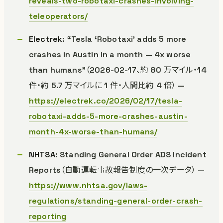
reveals-two-robotaxi-crashes-involving-
teleoperators/
Electrek
: “Tesla ‘Robotaxi’ adds 5 more
crashes in Austin in a month — 4x worse
than humans”（2026-02-17、約 80 万マイル・14
件・約 5.7 万マイルに 1 件・人間比約 4 倍） —
https://electrek.co/2026/02/17/tesla-
robotaxi-adds-5-more-crashes-austin-
month-4x-worse-than-humans/
NHTSA
: Standing General Order ADS Incident
Reports（自動運転事故報告制度の一次データ） —
https://www.nhtsa.gov/laws-
regulations/standing-general-order-crash-
reporting