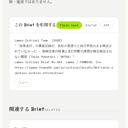
断・推奨ではありません。
この Brief を引用する
Plain text
BibTeX
APA
Lemma Critical Team. (2026).

"「自律走行」の事故記録が、自社の黒塗りと自己申告のまま検証さ
れていなかった — 制御主体の帰属と走行判断の来歴が独立検証され
ない構造（Tesla Robotaxi / NHTSA）".

Lemma Critical Brief No.049. Lemma / FRAME00, Inc.

https://lemma.frame00.com/ja/critical/briefs/049-tesla-r
obotaxi-control-attribution/
コピー
関連する Brief
RELATED