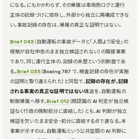
になる。にもかかわらず、その帰属は車両側ログと運行
主体の記録づけに依存し、外部から独立に再構成できな
い。事故記録の存在は、帰属の真正な証明ではない。
Brief 043
（自動運転の事故データと「人間より安全」の
根拠が自社申告のまま独立検証されない）の隣接事案
であり、同じ運行主体の、記録の来歴という別断面であ
る。
Brief 035
（Boeing 787 で、検査記録の存在が実施
の証明と取り違えられた）と同型で、
記録の存在が、記録
される事実の真正な証明ではない
構造を、自動運転の
制御帰属へ移す。
Brief 012
（顔認識の AI 判定が独立検
証なく行政の強制処分に直結した）とも、AI 判断が独立
検証を欠いたまま安全・処分に直結する点で連なる。本
事案が示すのは、自動運転という公共空間の AI 判断に