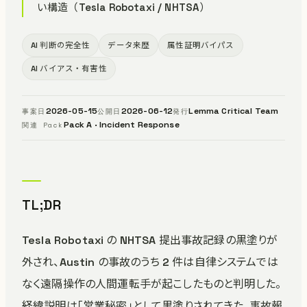
い構造（Tesla Robotaxi / NHTSA）
AI 判断の完全性
データ来歴
属性証明バイパス
AI バイアス・有害性
2026-05-15
2026-06-12
Lemma Critical Team
事案日
公開日
発行
Pack A · Incident Response
関連 Pack
TL;DR
Tesla Robotaxi の NHTSA 提出事故記録の黒塗りが
外され、Austin の事故のうち 2 件は自律システムでは
なく遠隔操作の人間運転手が起こしたものと判明した。
経緯説明は「営業秘密」として黒塗りされてきた。事故報