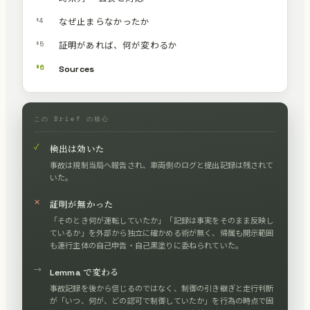
§4
なぜ止まらなかったか
§5
証明があれば、何が変わるか
§6
Sources
この Brief の核心
✓
検出は効いた
事故は規制当局へ報告され、車両側のログと提出記録は残されて
いた。
✕
証明が無かった
「そのとき何が運転していたか」「記録は事実をそのまま反映し
ているか」を外部から独立に確かめる術が無く、帰属も開示範囲
も運行主体の自己申告・自己黒塗りに委ねられていた。
→
Lemma で変わる
事故記録を後から信じるのではなく、制御の引き継ぎと走行判断
が「いつ、何が、どの認可で制御していたか」を行為の時点で固