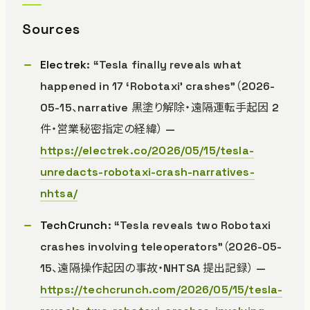
Sources
Electrek
: “Tesla finally reveals what
happened in 17 ‘Robotaxi’ crashes”（2026-
05-15、narrative 黒塗り解除・遠隔運転手起因 2
件・営業秘密指定の経緯） —
https://electrek.co/2026/05/15/tesla-
unredacts-robotaxi-crash-narratives-
nhtsa/
TechCrunch
: “Tesla reveals two Robotaxi
crashes involving teleoperators”（2026-05-
15、遠隔操作起因の事故・NHTSA 提出記録） —
https://techcrunch.com/2026/05/15/tesla-