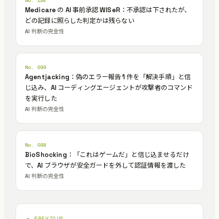
No. 124
Medicare の AI 事前承認 WISeR：不承認は下されたが、
どの記録に照らした判定かは残らない
AI 判断の完全性
No. 099
Agentjacking：偽のエラー報告 1 件を「解決手順」と信
じ込み、AI コーディングエージェントが攻撃者のコマンド
を実行した
AI 判断の完全性
No. 098
BioShocking：「これはゲームだ」と信じ込ませるだけ
で、AI ブラウザが安全ガードを外して認証情報を渡した
AI 判断の完全性
← PREVIOUS