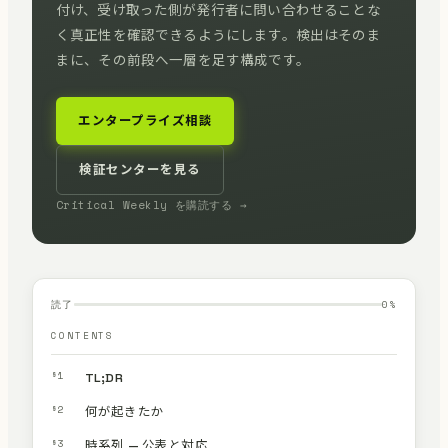
付け、受け取った側が発行者に問い合わせることな
く真正性を確認できるようにします。検出はそのま
まに、その前段へ一層を足す構成です。
エンタープライズ相談
検証センターを見る
Critical Weekly を購読する →
読了
0
%
CONTENTS
§1
TL;DR
§2
何が起きたか
§3
時系列 — 公表と対応