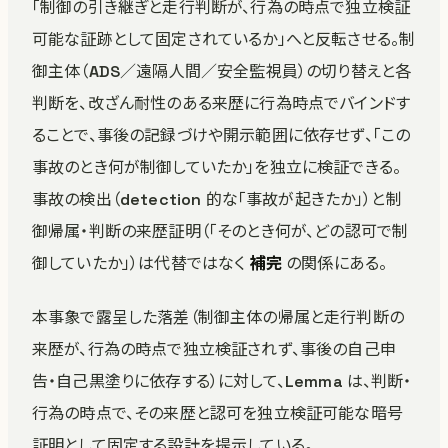
「制御の引き継ぎと走行判断が、行為の時点で独立検証
可能な証跡として固定されているか」へと反転させる。制
御主体（ADS／遠隔人間／安全監視員）の切り替えと各
判断を、改ざん耐性のある来歴に行為時点でバインドす
ることで、事後の記録づけや開示範囲に依存せず、「この
事故のとき何が制御していたか」を独立に検証できる。
事故の検出（detection 的な「事故が起きたか」）と制
御帰属・判断の来歴証明（「そのとき何が、どの認可で制
御していたか」）は代替ではなく
補完
の関係にある。
本事象で露呈した落差（制御主体の帰属と走行判断の
来歴が、行為の時点で独立検証されず、事後の自己申
告・自己黒塗りに依存する）に対して、Lemma は、判断・
行為の時点で、その来歴と認可を独立検証可能な暗号
証明として固定する設計を提示している。