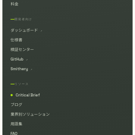
料金
開発者向け
ダッシュボード
↗
仕様書
検証センター
GitHub
↗
Smithery
↗
リソース
Critical Brief
●
ブログ
業界別ソリューション
用語集
FAQ