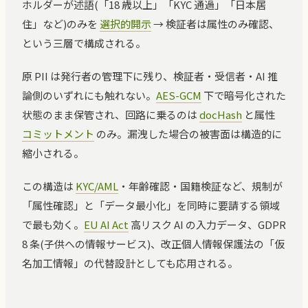
ホルダーが述語(「18 歳以上」「KYC 通過」「日本居
住」など)のみを
選択的開示
→ 検証者は属性のみ確認、
という三層で構成される。
原 PII は発行者の管理下に残り、検証者・受信者・AI 推
論側のいずれにも触れない。
AES-GCM
下で暗号化された
状態のまま保管され、回路に乗るのは
docHash
と属性
コミットメント
のみ。漏洩した場合の被害面は構造的に
縮小される。
この構造は
KYC/AML
・年齢確認・国籍検証など、規制が
「属性確認」と「データ最小化」を同時に要請する領域
で最も効く。
EU AI Act
高リスク AI の入力データ、GDPR
8 条(子供への情報サービス)、改正個人情報保護法の「仮
名加工情報」の代替設計としても応用される。