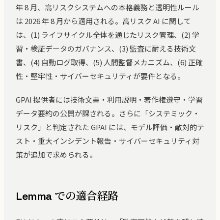
年 8 月、高リスクシステムへの本格義務と透明性ルール
は 2026 年 8 月から適用される。高リスク AI に関して
は、(1) ライフサイクル全体を通じたリスク管理、(2) 学
習・検証データのガバナンス、(3) 監査に耐える技術文
書、(4) 自動ログ取得、(5) 人間監督メカニズム、(6) 正確
性・堅牢性・サイバーセキュリティが要件となる。
GPAI 提供者には技術文書・利用説明・著作権遵守・学習
データ要約の公開が課される。さらに「システミック・
リスク」と判定された GPAI には、モデル評価・敵対的テ
スト・重大インシデント報告・サイバーセキュリティ対
策が追加で求められる。
Lemma での適合経路