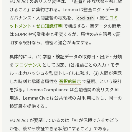
EU AI Act の高リスク要件は、「監査可能な状態を残し続
けること」に集約される。Lemma は監査ログ・データ
ガバナンス・人間監督の根拠を、
+ 属性
コミ
docHash
ットメント
+
ゼロ知識証明
で構成する。実データの開示
は GDPR や営業秘密と衝突するが、属性のみを暗号で証
明する設計なら、機密と適合が両立する。
具体的には、(1) 学習・検証データの取得日・出所・分類
を
プロヴナンス
として固定、(2) 推論ごとの入力・モデ
ル・出力ハッシュを監査トレイルに残す、(3) 人間が承認
した時刻と承認者属性を
選択的開示
で証明、という設計
を採る。Lemma Compliance は金融機関の高リスク AI
用途、Lemma Civic は公共領域の AI 利用に対し、同一の
検証層を提供する。
EU AI Act が要請しているのは「AI が信頼できるかどう
かを、後から検証できる状態にすること」である。