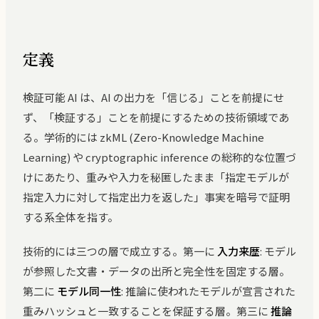
定義
検証可能 AI は、AI の出力を「信じる」ことを前提にせ
ず、「検証する」ことを前提にするための技術領域であ
る。学術的には zkML (Zero-Knowledge Machine
Learning) や cryptographic inference の総称的な位置づ
けにあたり、重みや入力を秘匿したまま「指定モデルが
指定入力に対して指定出力を返した」事実を暗号で証明
する系全体を指す。
技術的には三つの層で成立する。第一に
入力来歴
: モデル
が参照した文書・データの出所と完全性を固定する層。
第二に
モデル同一性
: 推論に使われたモデルが宣言された
重みハッシュと一致することを保証する層。第三に
推論