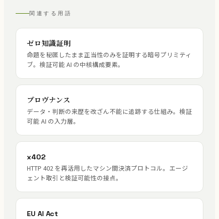
関連する用語
ゼロ知識証明
命題を秘匿したまま正当性のみを証明する暗号プリミティ
ブ。検証可能 AI の中核構成要素。
プロヴナンス
データ・判断の来歴を改ざん不能に追跡する仕組み。検証
可能 AI の入力層。
x402
HTTP 402 を再活用したマシン間決済プロトコル。エージ
ェント取引と検証可能性の接点。
EU AI Act