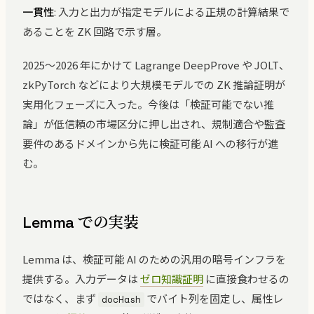
一貫性
: 入力と出力が指定モデルによる正規の計算結果で
あることを ZK 回路で示す層。
2025〜2026 年にかけて Lagrange DeepProve や JOLT、
zkPyTorch などにより大規模モデルでの ZK 推論証明が
実用化フェーズに入った。今後は「検証可能でない推
論」が低信頼の市場区分に押し出され、規制適合や監査
要件のあるドメインから先に検証可能 AI への移行が進
む。
Lemma での実装
Lemma は、検証可能 AI のための汎用の暗号インフラを
提供する。入力データは
ゼロ知識証明
に直接食わせるの
ではなく、まず
でバイト列を固定し、属性レ
docHash