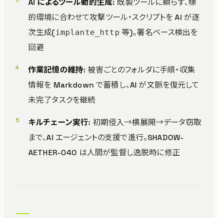
AI によるツール動的生成
: 既製ツールに頼らず、標
的環境に合わせて攻撃ツール・スクリプトを AI が逐
次生成(
等)。署名ベース検出を
implante_http
回避
作業記憶の維持
: 被害ごとのフォルダに手順・収集
情報を Markdown で蓄積し、AI が文脈を復元して
未完了タスクを継続
キルチェーン実行
: 初期侵入→横展開→データ窃取
まで、AI エージェントの支援で進行。SHADOW-
AETHER-040 は人間が監督し逸脱時に修正