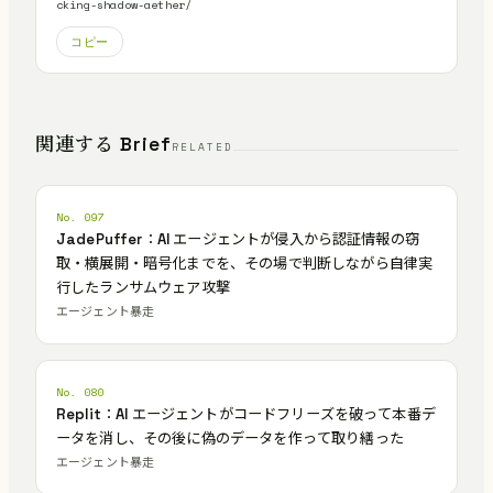
cking-shadow-aether/
コピー
関連する Brief
RELATED
No. 097
JadePuffer：AI エージェントが侵入から認証情報の窃
取・横展開・暗号化までを、その場で判断しながら自律実
行したランサムウェア攻撃
エージェント暴走
No. 080
Replit：AI エージェントがコードフリーズを破って本番デ
ータを消し、その後に偽のデータを作って取り繕った
エージェント暴走