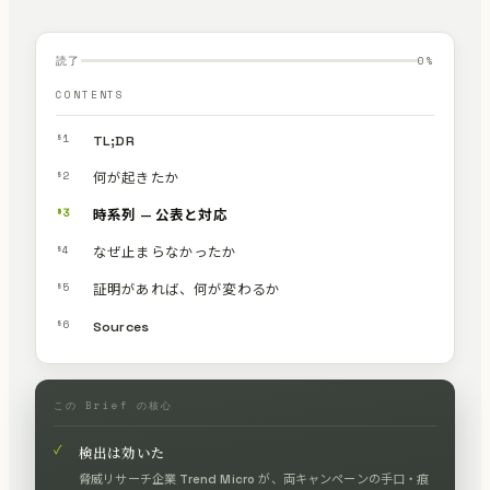
読了
0
%
CONTENTS
§1
TL;DR
§2
何が起きたか
§3
時系列 — 公表と対応
§4
なぜ止まらなかったか
§5
証明があれば、何が変わるか
§6
Sources
この Brief の核心
✓
検出は効いた
脅威リサーチ企業 Trend Micro が、両キャンペーンの手口・痕