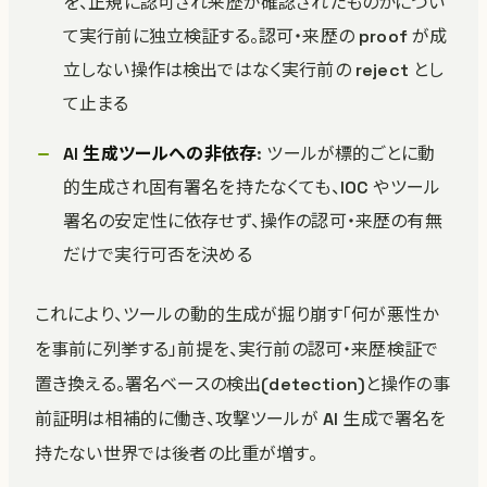
を、正規に認可され来歴が確認されたものかについ
て実行前に独立検証する。認可・来歴の proof が成
立しない操作は検出ではなく実行前の reject とし
て止まる
AI 生成ツールへの非依存
: ツールが標的ごとに動
的生成され固有署名を持たなくても、IOC やツール
署名の安定性に依存せず、操作の認可・来歴の有無
だけで実行可否を決める
これにより、ツールの動的生成が掘り崩す「何が悪性か
を事前に列挙する」前提を、実行前の認可・来歴検証で
置き換える。署名ベースの検出(detection)と操作の事
前証明は相補的に働き、攻撃ツールが AI 生成で署名を
持たない世界では後者の比重が増す。