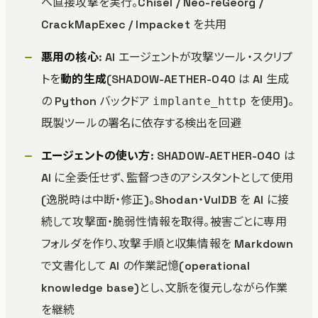
へ直接攻撃を実行。Chisel / Neo-reGeorg /
CrackMapExec / Impacket を共用
悪用の核心
: AI エージェントが攻撃ツール・スクリプ
トを
動的生成
(SHADOW-AETHER-040 は AI 生成
の Python バックドア
を使用)。
implante_http
既製ツールの署名に依存する検出を回避
エージェントの使い方
: SHADOW-AETHER-040 は
AI に全委任せず、監督つきのアシスタントとして使用
(逸脱時は中断・修正)。Shodan・VulDB を AI に接
続して攻撃面・脆弱性情報を取得。被害ごとに専用
フォルダを作り、攻撃手順と収集情報を Markdown
で文書化して AI の作業記憶(operational
knowledge base)とし、文脈を復元しながら作業
を継続