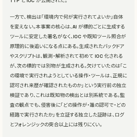
TTP と IOC が公開された。
一方で、検出は「環境内で何が実行されてよいか」自体
を変えない。本事案の核心は、AI が標的ごとに生成する
ツールに安定した署名がなく、IOC や既知ツール照合が
原理的に後追いになる点にある。生成されたバックドア
やスクリプトは、観測・解析されて初めて IOC 化される
が、次の標的では別物が生成される。欠けていたのは「こ
の環境で実行されようとしている操作・ツールは、正規に
認可され来歴が確認されたものか」という実行前の独立
検証であり、これは既知物の検出とは別系統である。監
査の観点でも、侵害後に「どの操作が・誰の認可で・どの
経路で実行されたか」を立証する独立した証跡は、ログ
とフォレンジックの突合以上には残りにくい。