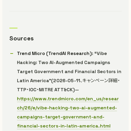
Sources
Trend Micro (TrendAI Research)
: “Vibe
Hacking: Two AI-Augmented Campaigns
Target Government and Financial Sectors in
Latin America”(2026-05-11、キャンペーン詳細・
TTP・IOC・MITRE ATT&CK)—
https://www.trendmicro.com/en_us/resear
ch/26/e/vibe-hacking-two-ai-augmented-
campaigns-target-government-and-
financial-sectors-in-latin-america.html