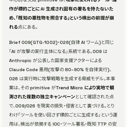
作が標的ごとに AI 生成され固有の署名を持たないた
め、「既知の悪性物を照合する」という検出の前提が崩
れる
点にある。
Brief 009(GTG-1002)・026(自律 AI ワーム)と同じ
「AI が攻撃の実行主体になる」系統である。009 は
Anthropic が公表した国家支援アクターによる
Claude Code 悪用(攻撃の 80–90% を自律実行)、
026 は実行時に攻撃戦略を生成する脅威モデル。本事
案は、その primitive が
Trend Micro により実地で観
測された複数の独立キャンペーン
として確認された点
で、009/026 を現実の損失・侵害として裏づける。とり
わけ「ツールを使い回さず標的ごとに生成する」という運
用は、検出が依拠する IOC・ツール署名・既知 TTP の安