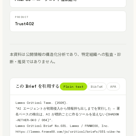
Trust402
本資料は公開情報の構造化分析であり、特定組織への監査・診
断・推奨ではありません。
この Brief を引用する
Plain text
BibTeX
APA
Lemma Critical Team. (2026).

"AI エージェントが初期侵入から情報持ち出しまでを実行した — 署
名ベースの検出は、AI が標的ごとに作るツールを追えない(SHADOW
-AETHER-040 / 064)".

Lemma Critical Brief No.031. Lemma / FRAME00, Inc.

https://lemma.frame00.com/ja/critical/briefs/031-vibe-ha