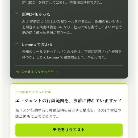
跡（IOC）を特定して公表し、防御側に共有できた。
✕
証明が無かった
AI が標的ごとに新しい攻撃ツールを作るため「既知の悪いもの」
を照合する検出は後追いになり、社内で何を実行してよいかを行
動の前に確かめる層が無かった。
→
Lemma で変わる
未知のツールであっても「この操作は、正規に認可された来歴を
持つか」ことを Lemma で独立検証して、事前に防ぐ。
§4 なぜ止まらなかったか →
この脅威タイプへの対策
エージェントの行動範囲を、事前に縛れていますか？
高リスク行動の前に権限証明を要求する構成を、30分で貴社の
該当箇所に当てはめます。
デモをリクエスト