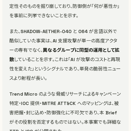
定性そのものを掘り崩しており、防御側が「何が悪性か」
を事前に列挙できないことを示す。
また、SHADOW-AETHER-040 と 064 が言語以外で
酷似していた事実は、AI 支援攻撃が単一の高度アクタ
ーの専有でなく、
異なるグループに同型の運用として拡
散
していることを示す。これは「AI が攻撃のコストと再現
性を変えた」というシグナルであり、単発の脆弱性ニュー
スより射程が長い。
Trend Micro のような脅威リサーチによるキャンペーン
特定・IOC 提供・MITRE ATT&CK へのマッピングは、被
害把握・封じ込め・防御強化に不可欠であり、本 Brief
がその役割を否定するものではない。本事案でも詳細な