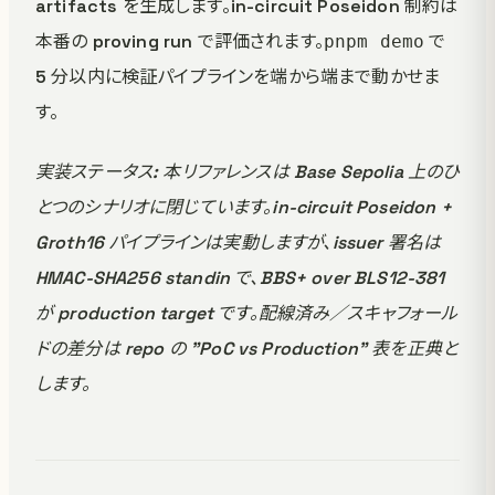
artifacts を生成します。in-circuit Poseidon 制約は
本番の proving run で評価されます。
で
pnpm demo
5 分以内に検証パイプラインを端から端まで動かせま
す。
実装ステータス: 本リファレンスは Base Sepolia 上のひ
とつのシナリオに閉じています。in-circuit Poseidon +
Groth16 パイプラインは実動しますが、issuer 署名は
HMAC-SHA256 standin で、BBS+ over BLS12-381
が production target です。配線済み／スキャフォール
ドの差分は repo の "PoC vs Production" 表を正典と
します。