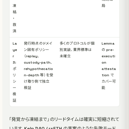
凍
局
結
・
救
済
La
発行時点のドメイ
多くのプロトコルが個
Lemma
ye
ン固有ポリシー
別実装、業界標準は
の pre-
r
（replay、
未確立
executi
3:
custody-path、
on
ポ
rehypothecatio
attesta
リ
n-depth 等）を受
tion で
シ
け取り側で独立
カバー可
ー
検証
能
検
証
「発覚から凍結まで」のリードタイムは確実に短縮されて
います。Kelp DAO / rsETH の事案のような失敗モード