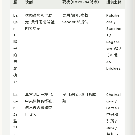
層
役割
現状（2026-04時点）
提供主体
La
状態遷移の発信
実用段階、複数
Polyhe
ye
元・条件を暗号証
vendor が提供
dra /
r
明で検証
Succinc
1:
t /
暗
LayerZ
号
ero V2 /
的
その他
来
ZK
歴
bridges
検
証
La
異常フロー検出、
実用段階、運用も成
Chainal
ye
中央集権的停止、
熟
ysis /
r
流出後の救済プ
Forta /
2:
ロセス
中央取
監
引所 /
視
DAO /
・
規制当