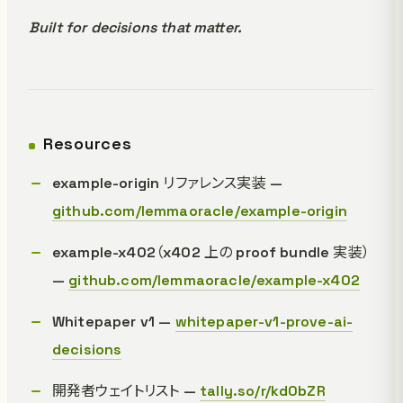
Built for decisions that matter.
Resources
example-origin リファレンス実装 —
github.com/lemmaoracle/example-origin
example-x402（x402 上の proof bundle 実装）
—
github.com/lemmaoracle/example-x402
Whitepaper v1 —
whitepaper-v1-prove-ai-
decisions
開発者ウェイトリスト —
tally.so/r/kd0bZR