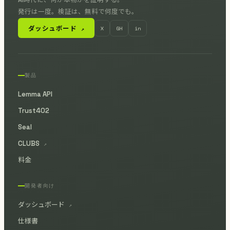
AI時代に、何が本物かを証明する。
発行は一度。検証は、無料で何度でも。
ダッシュボード
X
GH
in
↗
製品
Lemma API
Trust402
Seal
CLUBS
↗
料金
開発者向け
ダッシュボード
↗
仕様書