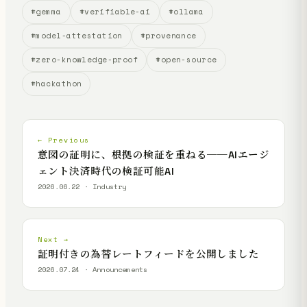
#gemma
#verifiable-ai
#ollama
#model-attestation
#provenance
#zero-knowledge-proof
#open-source
#hackathon
← Previous
意図の証明に、根拠の検証を重ねる──AIエージ
ェント決済時代の検証可能AI
2026.06.22 · Industry
Next →
証明付きの為替レートフィードを公開しました
2026.07.24 · Announcements