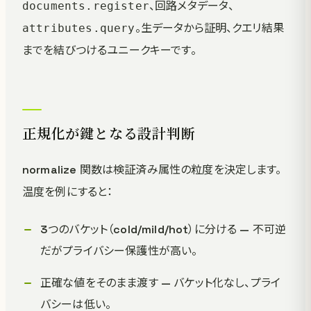
、回路メタデータ、
documents.register
。生データから証明、クエリ結果
attributes.query
までを結びつけるユニークキーです。
正規化が鍵となる設計判断
normalize 関数は検証済み属性の粒度を決定します。
温度を例にすると：
3つのバケット（cold/mild/hot）に分ける — 不可逆
だがプライバシー保護性が高い。
正確な値をそのまま渡す — バケット化なし、プライ
バシーは低い。