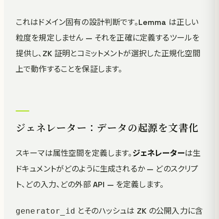
これはドメイン固有の設計判断です。Lemma は正しい
粒度を規定しません — それを正確に定義するツールを
提供し、ZK 証明とコミットメントが選択した正規化空間
上で動作することを保証します。
ジェネレーター：データの起源を文書化
スキーマは属性空間を定義します。
ジェネレーター
は生
ドキュメントがどのように生成されるか — どのスクリプ
ト、どの入力、どの外部 API — を定義します。
とそのハッシュは ZK の公開入力に含
generator_id