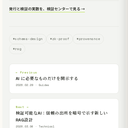
発行と検証の実数を、検証センターで見る →
#schema-design
#zk-proof
#provenance
#rag
← Previous
AI に必要なものだけを開示する
2026.02.28 · Guides
Next →
検証可能なAI：信頼の出所を暗号で示す新しい
RAG設計
2026.03.04 · Technical