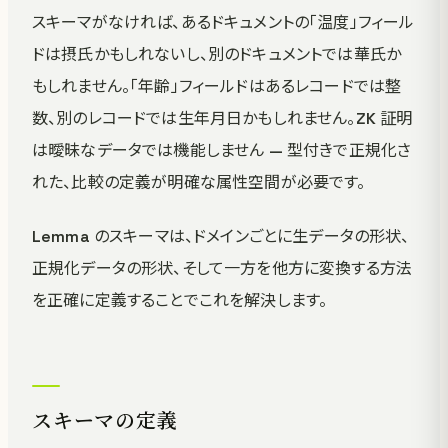
スキーマがなければ、あるドキュメントの「温度」フィール
ドは摂氏かもしれないし、別のドキュメントでは華氏か
もしれません。「年齢」フィールドはあるレコードでは整
数、別のレコードでは生年月日かもしれません。ZK 証明
は曖昧なデータでは機能しません — 型付きで正規化さ
れた、比較の定義が明確な属性空間が必要です。
Lemma のスキーマは、ドメインごとに生データの形状、
正規化データの形状、そして一方を他方に変換する方法
を正確に定義することでこれを解決します。
スキーマの定義