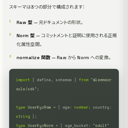
スキーマは3つの部分で構成されます：
Raw 型
— 元ドキュメントの形状。
Norm 型
— コミットメントと証明に使用される正規
化属性空間。
normalize 関数
— Raw から Norm への変換。
import
 {
 define,
 schemas
 }
 from
 "
@lemmaor
acle/sdk
"
;
type
 UserKycRaw
 =
 {
 age:
 number
;
 country:
string
 };
type
 UserKycNorm
 =
 {
 age_bucket:
 "
adult
"