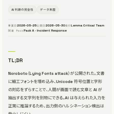
AI 判断の完全性
データ来歴
2026-05-25
2026-05-30
Lemma Critical Team
事案日
公開日
発行
Pack A · Incident Response
関連 Pack
TL;DR
Noroboto（Lying Fonts attack）が公開された。文書
に細工フォントを埋め込み、Unicode 符号位置と字形
の対応をずらすことで、人間が画面で読む文章と AI が
抽出する文字列を別物にできる。AI は与えられた入力を
正常に推論するため、出力側のハルシネーション検出は