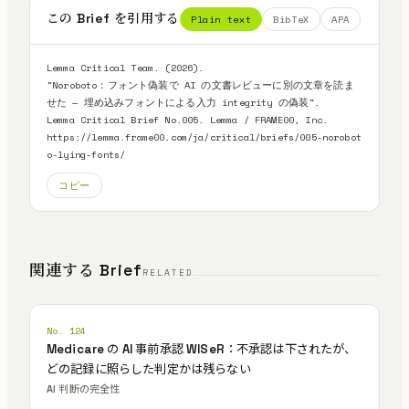
この Brief を引用する
Plain text
BibTeX
APA
Lemma Critical Team. (2026).

"Noroboto：フォント偽装で AI の文書レビューに別の文章を読ま
せた — 埋め込みフォントによる入力 integrity の偽装".

Lemma Critical Brief No.005. Lemma / FRAME00, Inc.

https://lemma.frame00.com/ja/critical/briefs/005-norobot
o-lying-fonts/
コピー
関連する Brief
RELATED
No. 124
Medicare の AI 事前承認 WISeR：不承認は下されたが、
どの記録に照らした判定かは残らない
AI 判断の完全性