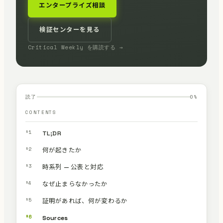
エンタープライズ相談
検証センターを見る
Critical Weekly を購読する →
読了
0
%
CONTENTS
§1
TL;DR
§2
何が起きたか
§3
時系列 — 公表と対応
§4
なぜ止まらなかったか
§5
証明があれば、何が変わるか
§6
Sources