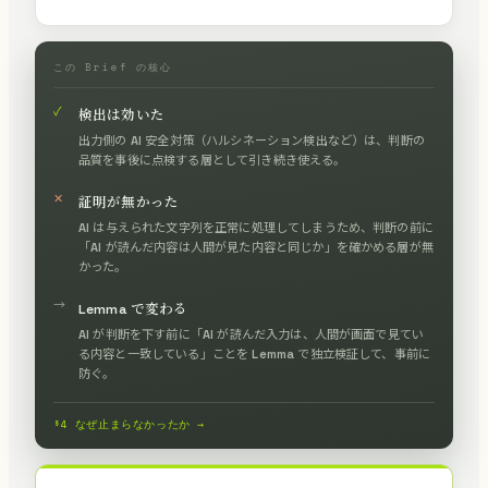
この Brief の核心
✓
検出は効いた
出力側の AI 安全対策（ハルシネーション検出など）は、判断の
品質を事後に点検する層として引き続き使える。
✕
証明が無かった
AI は与えられた文字列を正常に処理してしまうため、判断の前に
「AI が読んだ内容は人間が見た内容と同じか」を確かめる層が無
かった。
→
Lemma で変わる
AI が判断を下す前に「AI が読んだ入力は、人間が画面で見てい
る内容と一致している」ことを Lemma で独立検証して、事前に
防ぐ。
§4 なぜ止まらなかったか →