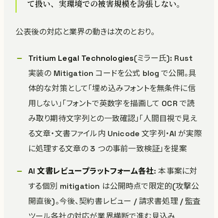
て扱い、実環境での被害規模を誇張しない。
公表後の対応と業界の動きは次のとおり。
Tritium Legal Technologies
(ミラー氏): Rust
実装の Mitigation コードを公式 blog で公開。具
体的な対策として「埋め込みフォントを無条件に信
用しない」「フォントで英数字を描画して OCR で読
み取り期待文字列との一致確認」「人間目視で見え
る文章・文書ファイル内 Unicode 文字列・AI が実際
に処理する文章の 3 つの事前一致検証」を提案
AI 文書レビュープラットフォーム各社
: 本事案に対
する個別 mitigation は公開時点で限定的(攻撃公
開直後)。今後、契約書レビュー / 請求書処理 / 監査
ツール各社の対応が業界横断で進む見込み