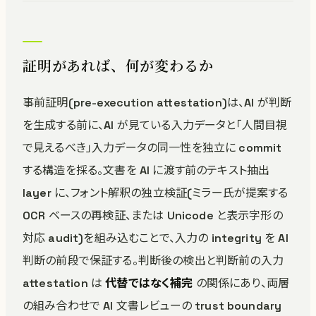
証明があれば、何が変わるか
事前証明(pre-execution attestation)は、AI が判断
を生成する前に、AI が見ている入力データと「人間目視
で見えるべき」入力データの同一性を独立に commit
する構造を採る。文書を AI に渡す前のテキスト抽出
layer に、フォント解釈の独立検証(ミラー氏が提案する
OCR ベースの再検証、または Unicode と表示字形の
対応 audit)を組み込むことで、入力の integrity を AI
判断の前段で保証する。判断後の検出と判断前の入力
attestation は
代替ではなく補完
の関係にあり、両層
の組み合わせで AI 文書レビューの trust boundary