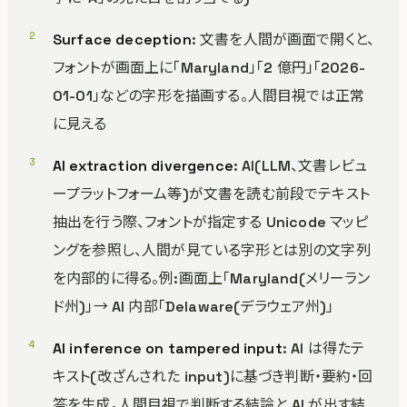
Surface deception
: 文書を人間が画面で開くと、
フォントが画面上に「Maryland」「2 億円」「2026-
01-01」などの字形を描画する。人間目視では正常
に見える
AI extraction divergence
: AI(LLM、文書レビュ
ープラットフォーム等)が文書を読む前段でテキスト
抽出を行う際、フォントが指定する Unicode マッピ
ングを参照し、人間が見ている字形とは別の文字列
を内部的に得る。例:画面上「Maryland(メリーラン
ド州)」→ AI 内部「Delaware(デラウェア州)」
AI inference on tampered input
: AI は得たテ
キスト(改ざんされた input)に基づき判断・要約・回
答を生成。人間目視で判断する結論と AI が出す結