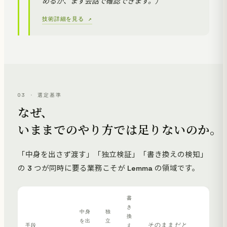
めるか、まず会話で確認できます。）
技術詳細を見る ↗
03 · 選定基準
なぜ、
いままでのやり方では足りないのか。
「中身を出さず渡す」「独立検証」「書き換えの検知」
の 3 つが同時に要る業務こそが Lemma の領域です。
書
き
中身
独
換
を出
立
そのままだと
手段
え