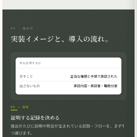
04 · 進め方
実装イメージと、導入の流れ。
何を証明するか
示すこと
正当な権限と手順で承認された
出さないもの
承認内容・承認者・職務分掌
01 — 自社
証明する記録を決める
提出のたびに説明や照会が生まれている記録・フローを、まず1
つ選びます。