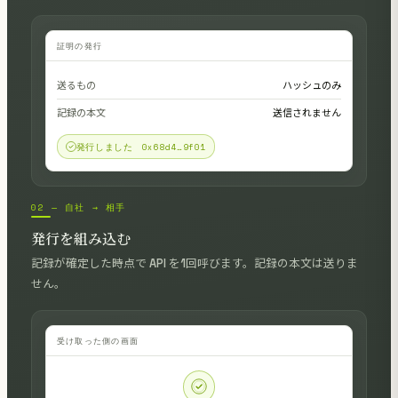
証明の発行
送るもの
ハッシュのみ
記録の本文
送信されません
発行しました 0x68d4…9f01
02 — 自社 → 相手
発行を組み込む
記録が確定した時点で API を1回呼びます。記録の本文は送りま
せん。
受け取った側の画面