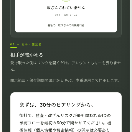
改ざんされていません
NOT TAMPERED
署名の一致
改ざんの有無
発行者
03 — 相手・第三者
相手が確かめる
受け取った側はリンクを開くだけ。アカウントもキーも要りませ
ん。
開示範囲・保存期間の設計から PoC、本番運用まで伴走します。
まずは、30分のヒアリングから。
御社で、監査・改ざんリスクが最も問われる1つの
承認フローを最初の30分で聞かせてください。機
微情報（個人情報や機密情報）の開示は必要あり