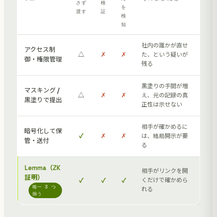
さず
検
を
渡す
証
検
知
社内の誰かが直せ
アクセス制
△
✗
✗
た、という疑いが
御・権限管理
残る
黒塗りの手間が増
マスキング /
△
✗
✗
え、元の記録の真
黒塗りで提出
正性は示せない
相手が確かめるに
暗号化して保
✓
✗
✗
は、結局開示が要
管・送付
る
Lemma（ZK
相手がリンクを開
証明）
✓
✓
✓
くだけで確かめら
唯一 3 つ
れる
揃う