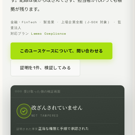
す。記録は後から改ざんできず、担当者が代わっても根
拠が残ります。
金融・FinTech · 製造業 · 上場企業全般（J-SOX 対象） · 監
査法人
対応プラン
Lemma Compliance
このユースケースについて、問い合わせる
証明を1件、検証してみる
受け取った側の検証画面
改ざんされていません
NOT TAMPERED
正当な権限と手順で承認された
証明された事実