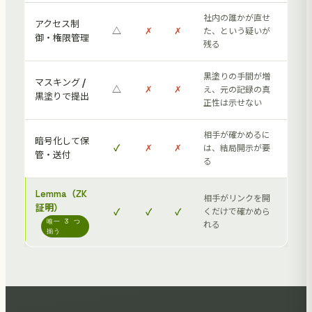
社内の誰かが直せ
アクセス制
△
✗
✗
た、という疑いが
御・権限管理
残る
黒塗りの手間が増
マスキング /
△
✗
✗
え、元の記録の真
黒塗りで提出
正性は示せない
相手が確かめるに
暗号化して保
✓
✗
✗
は、結局開示が要
管・送付
る
Lemma（ZK
相手がリンクを開
証明）
✓
✓
✓
くだけで確かめら
唯一 3 つ
れる
揃う