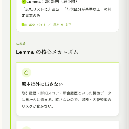
Lemma：ZK 証明（最小限）
✓
「反社リストに非該当」「与信区分が基準以上」の判
定事実のみ
約 200 バイト ／ 原本 0 文字
仕組み
Lemma の核心メカニズム
原本は外に出さない
取引履歴・詳細スコア・照会履歴といった機微データ
は自社内に留まる。渡さないので、漏洩・名誉毀損の
リスクが動かない。