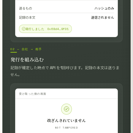
送るもの
ハッシュのみ
記録の本文
送信されません
発行しました 0x68d4…9f01
02 — 自社 → 相手
発行を組み込む
記録が確定した時点で API を1回呼びます。記録の本文は送りま
せん。
受け取った側の画面
改ざんされていません
NOT TAMPERED