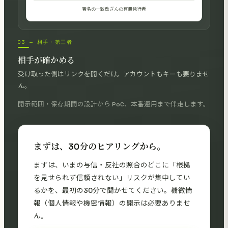
署名の一致
改ざんの有無
発行者
03 — 相手・第三者
相手が確かめる
受け取った側はリンクを開くだけ。アカウントもキーも要りませ
ん。
開示範囲・保存期間の設計から PoC、本番運用まで伴走します。
まずは、30分のヒアリングから。
まずは、いまの与信・反社の照合のどこに「根拠
を見せられず信頼されない」リスクが集中してい
るかを、最初の30分で聞かせてください。機微情
報（個人情報や機密情報）の開示は必要ありませ
ん。