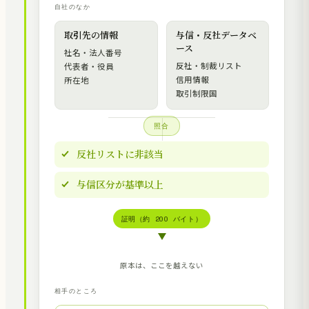
自社のなか
取引先の情報
与信・反社データベ
ース
社名・法人番号
反社・制裁リスト
代表者・役員
信用情報
所在地
取引制限国
照合
反社リストに非該当
与信区分が基準以上
証明（約 200 バイト）
原本は、ここを越えない
相手のところ