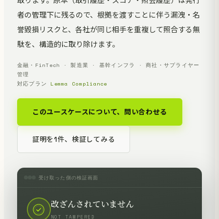
取ります。原本（取引履歴・スコア・照会履歴）は発行
者の管理下に残るので、根拠を渡すことに伴う漏洩・名
誉毀損リスクと、各社が同じ相手を重複して照合する無
駄を、構造的に取り除けます。
金融・FinTech · 製造業 · 基幹インフラ · 商社・サプライヤー
管理
対応プラン
Lemma Compliance
このユースケースについて、問い合わせる
証明を1件、検証してみる
受け取った側の検証画面
改ざんされていません
NOT TAMPERED