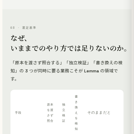
03 · 選定基準
なぜ、
いままでのやり方では足りないのか。
「原本を渡さず照合する」「独立検証」「書き換えの検
知」の 3 つが同時に要る業務こそが Lemma の領域で
す。
書
き
原本
独
換
を渡
立
そのままだと
手段
え
さず
検
を
照合
証
検
知