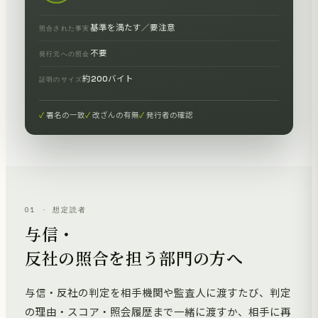
基準を満たす／要注意
照合された事実
不要
発行元への照会
約200バイト
証明のサイズ
署名の一致
改ざんの有無
発行者の確認
01 · 想定読者
与信・
反社の照合を担う部門の方へ
与信・反社の判定を相手機関や監査人に渡すたび、判定
の理由・スコア・照会履歴まで一緒に渡すか、相手に再