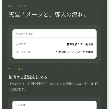
04 · 進め方
実装イメージと、導入の流れ。
何を証明するか
示すこと
基準を満たす／要注意
出さないもの
判定の理由・スコア・照会履歴
01 — 自社
証明する記録を決める
提出のたびに説明や照会が生まれている記録・フローを、まず1
つ選びます。
証明の発行