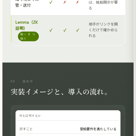
✓
✗
✗
は、結局開示が要
管・送付
る
Lemma（ZK
相手がリンクを開
証明）
✓
✓
✓
くだけで確かめら
唯一 3 つ
れる
揃う
04 · 進め方
実装イメージと、導入の流れ。
何を証明するか
示すこと
受給要件を満たしている