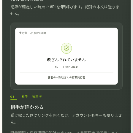
記録が確定した時点で API を1回呼びます。記録の本文は送りま
せん。
受け取った側の画面
改ざんされていません
NOT TAMPERED
署名の一致
改ざんの有無
発行者
03 — 相手・第三者
相手が確かめる
受け取った側はリンクを開くだけ。アカウントもキーも要りませ
ん。
開示範囲・保存期間の設計から PoC、本番運用まで伴走します。