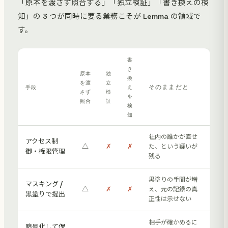
「原本を渡さず照合する」「独立検証」「書き換えの検
知」の 3 つが同時に要る業務こそが Lemma の領域で
す。
書
き
原本
独
換
を渡
立
そのままだと
手段
え
さず
検
を
照合
証
検
知
社内の誰かが直せ
アクセス制
△
✗
✗
た、という疑いが
御・権限管理
残る
黒塗りの手間が増
マスキング /
△
✗
✗
え、元の記録の真
黒塗りで提出
正性は示せない
相手が確かめるに
暗号化して保