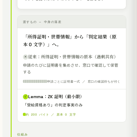
渡すもの — 中身の落差
「所得証明・世帯情報」から「判定結果（原
本 0 文字）」へ。
従来：所得証明・世帯情報の原本（過剰共有）
✕
申請のたびに証明書を集めさせ、窓口で確認して保管
する
申請ごとに証明書一式 ／ 窓口の確認待ちが付く
Lemma：ZK 証明（最小限）
✓
「受給資格あり」の判定事実のみ
約 200 バイト ／ 原本 0 文字
仕組み