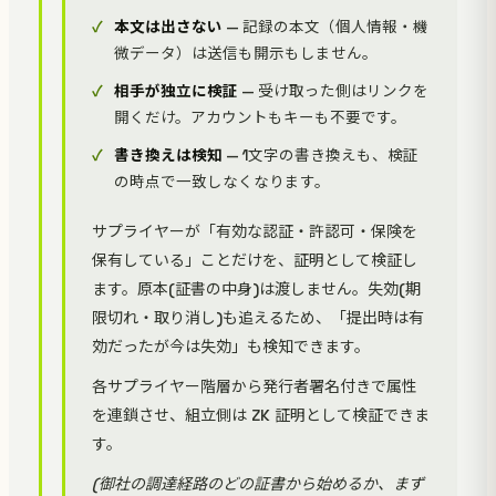
本文は出さない
— 記録の本文（個人情報・機
微データ）は送信も開示もしません。
相手が独立に検証
— 受け取った側はリンクを
開くだけ。アカウントもキーも不要です。
書き換えは検知
— 1文字の書き換えも、検証
の時点で一致しなくなります。
サプライヤーが「有効な認証・許認可・保険を
保有している」ことだけを、証明として検証し
ます。原本(証書の中身)は渡しません。失効(期
限切れ・取り消し)も追えるため、「提出時は有
効だったが今は失効」も検知できます。
各サプライヤー階層から発行者署名付きで属性
を連鎖させ、組立側は ZK 証明として検証できま
す。
(御社の調達経路のどの証書から始めるか、まず