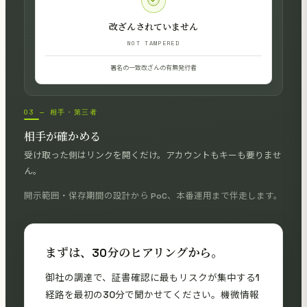
改ざんされていません
NOT TAMPERED
署名の一致
改ざんの有無
発行者
03 — 相手・第三者
相手が確かめる
受け取った側はリンクを開くだけ。アカウントもキーも要りませ
ん。
開示範囲・保存期間の設計から PoC、本番運用まで伴走します。
まずは、30分のヒアリングから。
御社の調達で、証書確認に最もリスクが集中する1
経路を最初の30分で聞かせてください。機微情報