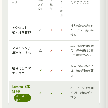
そのままだと
手段
え
さず
検
を
渡す
証
検
知
社内の誰かが直せ
アクセス制
△
✗
✗
た、という疑いが
御・権限管理
残る
黒塗りの手間が増
マスキング /
△
✗
✗
え、元の記録の真
黒塗りで提出
正性は示せない
相手が確かめるに
暗号化して保
✓
✗
✗
は、結局開示が要
管・送付
る
Lemma（ZK
相手がリンクを開
証明）
✓
✓
✓
くだけで確かめら
唯一 3 つ
れる
揃う