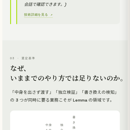
会話で確認できます。)
技術詳細を見る ↗
03 · 選定基準
なぜ、
いままでのやり方では足りないのか。
「中身を出さず渡す」「独立検証」「書き換えの検知」
の 3 つが同時に要る業務こそが Lemma の領域です。
書
き
中身
独
換
を出
立