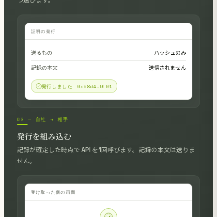
つ選びます。
証明の発行
送るもの
ハッシュのみ
記録の本文
送信されません
発行しました 0x68d4…9f01
02 — 自社 → 相手
発行を組み込む
記録が確定した時点で API を1回呼びます。記録の本文は送りま
せん。
受け取った側の画面