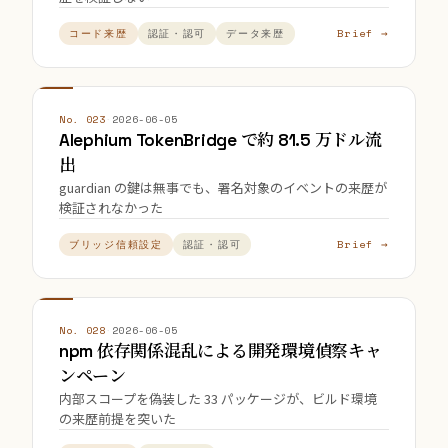
Brief →
コード来歴
認証・認可
データ来歴
No. 023
·
2026-06-05
Alephium TokenBridge で約 81.5 万ドル流
出
guardian の鍵は無事でも、署名対象のイベントの来歴が
検証されなかった
Brief →
ブリッジ信頼設定
認証・認可
No. 028
·
2026-06-05
npm 依存関係混乱による開発環境偵察キャ
ンペーン
内部スコープを偽装した 33 パッケージが、ビルド環境
の来歴前提を突いた