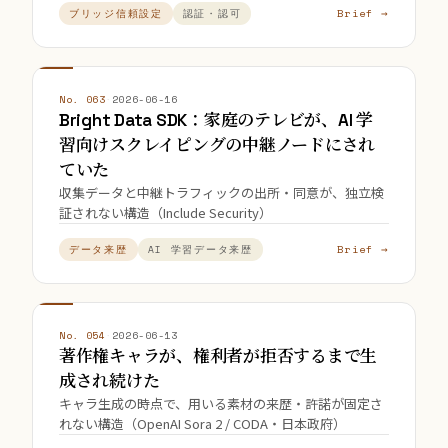
Brief →
ブリッジ信頼設定
認証・認可
No. 063
·
2026-06-16
Bright Data SDK：家庭のテレビが、AI 学
習向けスクレイピングの中継ノードにされ
ていた
収集データと中継トラフィックの出所・同意が、独立検
証されない構造（Include Security）
Brief →
データ来歴
AI 学習データ来歴
No. 054
·
2026-06-13
著作権キャラが、権利者が拒否するまで生
成され続けた
キャラ生成の時点で、用いる素材の来歴・許諾が固定さ
れない構造（OpenAI Sora 2 / CODA・日本政府）