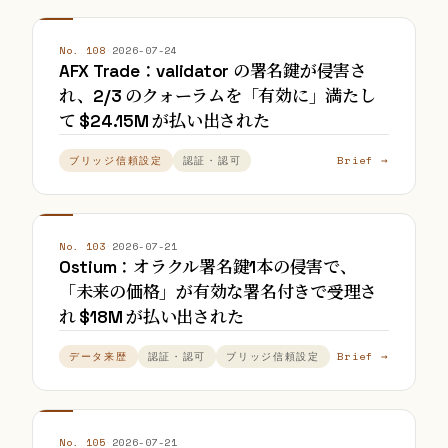
No. 108
·
2026-07-24
AFX Trade：validator の署名鍵が侵害さ
れ、2/3 のクォーラムを「有効に」満たし
て $24.15M が払い出された
Brief →
ブリッジ信頼設定
認証・認可
No. 103
·
2026-07-21
Ostium：オラクル署名鍵1本の侵害で、
「未来の価格」が有効な署名付きで受理さ
れ $18M が払い出された
Brief →
データ来歴
認証・認可
ブリッジ信頼設定
No. 105
·
2026-07-21