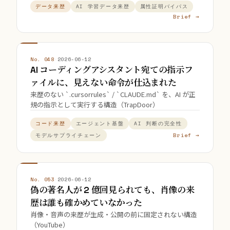
データ来歴
AI 学習データ来歴
属性証明バイパス
Brief →
No. 048
·
2026-06-12
AI コーディングアシスタント宛ての指示フ
ァイルに、見えない命令が仕込まれた
来歴のない `.cursorrules` / `CLAUDE.md` を、AI が正
規の指示として実行する構造（TrapDoor）
コード来歴
エージェント基盤
AI 判断の完全性
Brief →
モデルサプライチェーン
No. 053
·
2026-06-12
偽の著名人が 2 億回見られても、肖像の来
歴は誰も確かめていなかった
肖像・音声の来歴が生成・公開の前に固定されない構造
（YouTube）