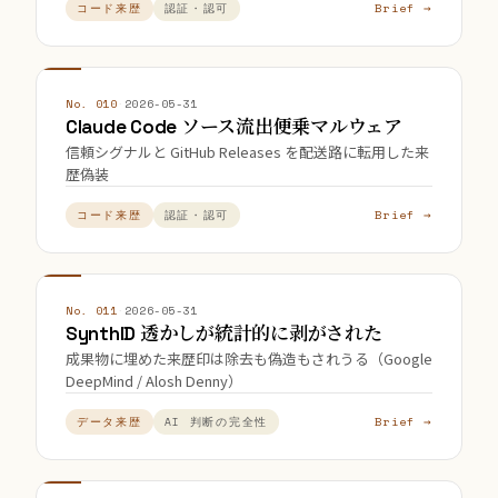
Brief →
コード来歴
認証・認可
No. 010
·
2026-05-31
Claude Code ソース流出便乗マルウェア
信頼シグナルと GitHub Releases を配送路に転用した来
歴偽装
Brief →
コード来歴
認証・認可
No. 011
·
2026-05-31
SynthID 透かしが統計的に剥がされた
成果物に埋めた来歴印は除去も偽造もされうる（Google
DeepMind / Alosh Denny）
Brief →
データ来歴
AI 判断の完全性