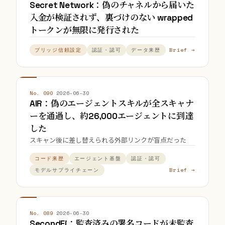
Secret Network：偽のチャネルから届いた
入金が検証されず、裏づけのない wrapped
トークンが無限に発行された
Brief →
ブリッジ信頼設定
認証・認可
データ来歴
No. 090
·
2026-06-30
AIR：偽のエージェントスキルが全スキャナ
ーを通過し、約26,000エージェントに到達
した
スキャン後に差し替えられる外部リンクが盲点だった
コード来歴
エージェント基盤
認証・認可
Brief →
モデルサプライチェーン
No. 089
·
2026-06-30
SecondFi：監査済みの署名コードが未監査