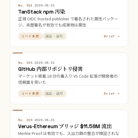
No. 014
·
2026-05-31
TanStack npm 汚染
正規 OIDC trusted publisher で署名された悪性パッケー
ジ、来歴署名が有効でも成果物は悪性
Brief →
コード来歴
認証・認可
No. 015
·
2026-05-31
GitHub 内部リポジトリ侵害
マーケット掲載 18 分の毒入り VS Code 拡張が開発者の
信頼面を突いた
Brief →
コード来歴
認証・認可
No. 016
·
2026-05-31
Verus-Ethereum ブリッジ $11.58M 流出
Merkle Proof は有効でも、入出力額の整合が検証されな