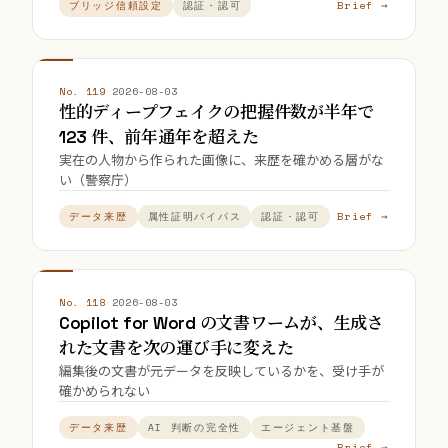
Brief →
ブリッジ信頼設定
認証・認可
No. 119
·
2026-08-03
性的ディープフェイクの把握件数が半年で
123 件、前年通年を超えた
実在の人物から作られた画像に、来歴を確かめる層がな
い（警察庁）
Brief →
データ来歴
属性証明バイパス
認証・認可
No. 118
·
2026-08-03
Copilot for Word の文書ワームが、生成さ
れた文書を次の運び手に変えた
編集後の文書が元データを反映しているかを、受け手が
確かめられない
データ来歴
AI 判断の完全性
エージェント基盤
Brief →