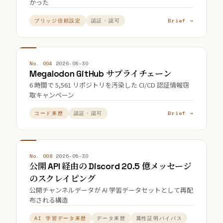
かった
Brief →
ブリッジ信頼設定
認証・認可
No. 004
·
2026-05-30
Megalodon GitHub サプライチェーン
6 時間で 5,561 リポジトリを汚染した CI/CD 認証情報窃
取キャンペーン
Brief →
コード来歴
認証・認可
No. 008
·
2026-05-30
公開 API 経由の Discord 20.5 億メッセージ
のスクレイピング
公開チャンネルデータが AI 学習データセットとして再配
布される構造
AI 学習データ来歴
データ来歴
属性証明バイパス