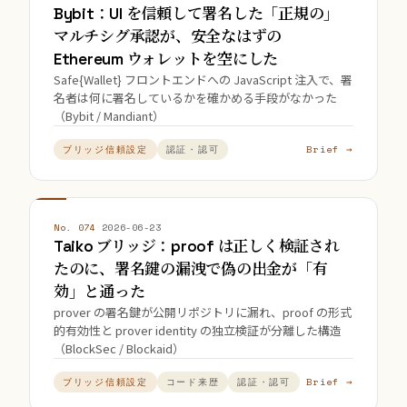
Bybit：UI を信頼して署名した「正規の」
マルチシグ承認が、安全なはずの
Ethereum ウォレットを空にした
Safe{Wallet} フロントエンドへの JavaScript 注入で、署
名者は何に署名しているかを確かめる手段がなかった
（Bybit / Mandiant）
Brief →
ブリッジ信頼設定
認証・認可
No. 074
·
2026-06-23
Taiko ブリッジ：proof は正しく検証され
たのに、署名鍵の漏洩で偽の出金が「有
効」と通った
prover の署名鍵が公開リポジトリに漏れ、proof の形式
的有効性と prover identity の独立検証が分離した構造
（BlockSec / Blockaid）
Brief →
ブリッジ信頼設定
コード来歴
認証・認可