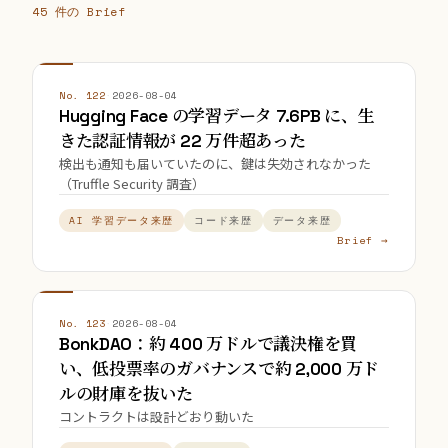
45 件の Brief
No. 122
·
2026-08-04
Hugging Face の学習データ 7.6PB に、生
きた認証情報が 22 万件超あった
検出も通知も届いていたのに、鍵は失効されなかった
（Truffle Security 調査）
AI 学習データ来歴
コード来歴
データ来歴
Brief →
No. 123
·
2026-08-04
BonkDAO：約 400 万ドルで議決権を買
い、低投票率のガバナンスで約 2,000 万ド
ルの財庫を抜いた
コントラクトは設計どおり動いた