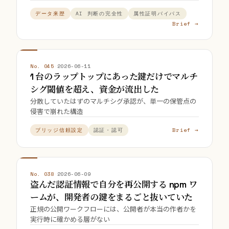
データ来歴
AI 判断の完全性
属性証明バイパス
Brief →
No. 045
·
2026-06-11
1 台のラップトップにあった鍵だけでマルチ
シグ閾値を超え、資金が流出した
分散していたはずのマルチシグ承認が、単一の保管点の
侵害で崩れた構造
Brief →
ブリッジ信頼設定
認証・認可
No. 038
·
2026-06-09
盗んだ認証情報で自分を再公開する npm ワ
ームが、開発者の鍵をまるごと抜いていた
正規の公開ワークフローには、公開者が本当の作者かを
実行時に確かめる層がない