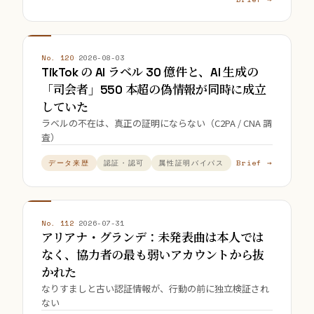
No. 120
·
2026-08-03
TikTok の AI ラベル 30 億件と、AI 生成の
「司会者」550 本超の偽情報が同時に成立
していた
ラベルの不在は、真正の証明にならない（C2PA / CNA 調
査）
Brief →
データ来歴
認証・認可
属性証明バイパス
No. 112
·
2026-07-31
アリアナ・グランデ：未発表曲は本人では
なく、協力者の最も弱いアカウントから抜
かれた
なりすましと古い認証情報が、行動の前に独立検証され
ない