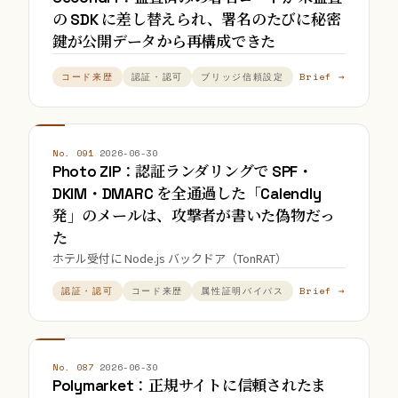
の SDK に差し替えられ、署名のたびに秘密
鍵が公開データから再構成できた
Brief →
コード来歴
認証・認可
ブリッジ信頼設定
No. 091
·
2026-06-30
Photo ZIP：認証ランダリングで SPF・
DKIM・DMARC を全通過した「Calendly
発」のメールは、攻撃者が書いた偽物だっ
た
ホテル受付に Node.js バックドア（TonRAT）
Brief →
認証・認可
コード来歴
属性証明バイパス
No. 087
·
2026-06-30
Polymarket：正規サイトに信頼されたま