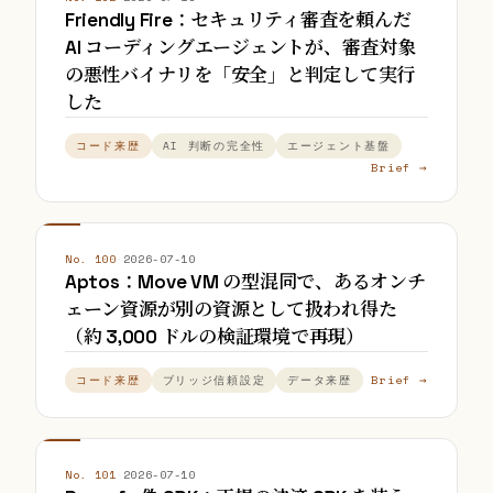
Friendly Fire：セキュリティ審査を頼んだ
AI コーディングエージェントが、審査対象
の悪性バイナリを「安全」と判定して実行
した
コード来歴
AI 判断の完全性
エージェント基盤
Brief →
No. 100
·
2026-07-10
Aptos：Move VM の型混同で、あるオンチ
ェーン資源が別の資源として扱われ得た
（約 3,000 ドルの検証環境で再現）
Brief →
コード来歴
ブリッジ信頼設定
データ来歴
No. 101
·
2026-07-10