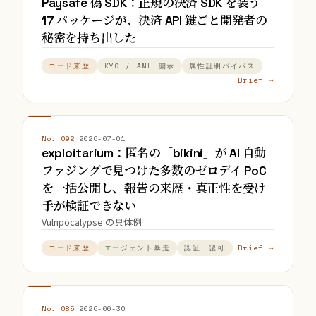
Paysafe 偽 SDK：正規の決済 SDK を装う
17 パッケージが、決済 API 鍵ごと開発者の
秘密を持ち出した
コード来歴
KYC / AML 開示
属性証明バイパス
Brief →
No. 092
·
2026-07-01
exploitarium：匿名の「bikini」が AI 自動
ファジングで見つけた多数のゼロデイ PoC
を一括公開し、報告の来歴・真正性を受け
手が検証できない
Vulnpocalypse の具体例
Brief →
コード来歴
エージェント暴走
認証・認可
No. 085
·
2026-06-30