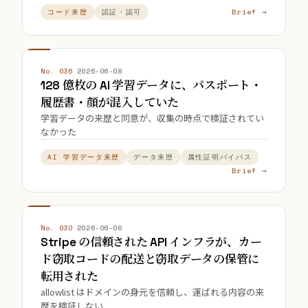
Brief →
コード来歴
認証・認可
No. 036
·
2026-06-08
128 億枚の AI 学習データに、パスポート・
履歴書・顔が混入していた
学習データの来歴と同意が、収集の時点で検証されてい
なかった
AI 学習データ来歴
データ来歴
属性証明バイパス
Brief →
No. 030
·
2026-06-06
Stripe の信頼された API インフラが、カー
ド窃取コードの配送と窃取データの保管に
転用された
allowlist はドメインの身元を信頼し、運ばれる内容の来
歴を検証しない