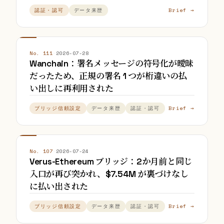
Brief →
認証・認可
データ来歴
No. 111
·
2026-07-28
Wanchain：署名メッセージの符号化が曖昧
だったため、正規の署名 1 つが桁違いの払
い出しに再利用された
Brief →
ブリッジ信頼設定
データ来歴
認証・認可
No. 107
·
2026-07-24
Verus-Ethereum ブリッジ：2か月前と同じ
入口が再び突かれ、$7.54M が裏づけなし
に払い出された
Brief →
ブリッジ信頼設定
データ来歴
認証・認可