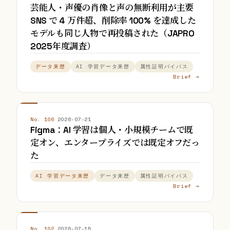
芸能人・声優の肖像と声の無断利用が主要
SNS で 4 万件超、削除率 100% を達成した
モデルも同じ人物で再投稿された（JAPRO
2025年度調査）
データ来歴
AI 学習データ来歴
属性証明バイパス
Brief →
No. 106
·
2026-07-21
Figma：AI 学習は個人・小規模チームで既
定オン、エンタープライズでは既定オフだっ
た
AI 学習データ来歴
データ来歴
属性証明バイパス
Brief →
No. 102
·
2026-07-15