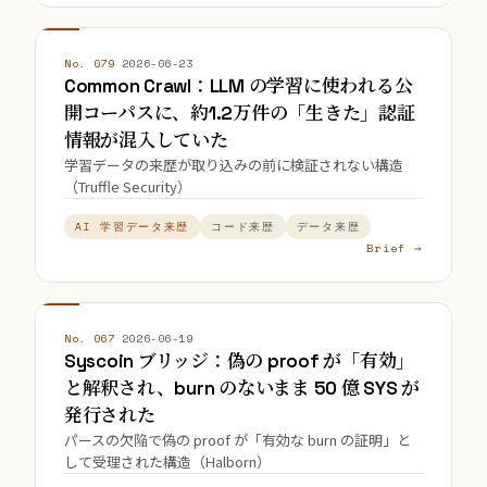
No. 079
·
2026-06-23
Common Crawl：LLM の学習に使われる公
開コーパスに、約1.2万件の「生きた」認証
情報が混入していた
学習データの来歴が取り込みの前に検証されない構造
（Truffle Security）
AI 学習データ来歴
コード来歴
データ来歴
Brief →
No. 067
·
2026-06-19
Syscoin ブリッジ：偽の proof が「有効」
と解釈され、burn のないまま 50 億 SYS が
発行された
パースの欠陥で偽の proof が「有効な burn の証明」と
して受理された構造（Halborn）