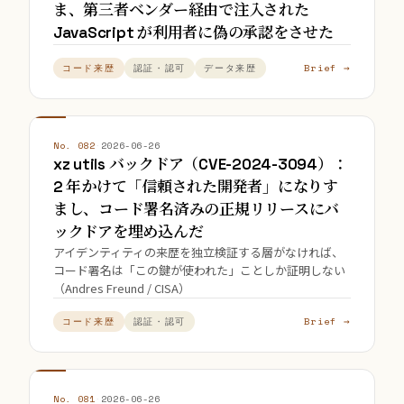
ま、第三者ベンダー経由で注入された
JavaScript が利用者に偽の承認をさせた
Brief →
コード来歴
認証・認可
データ来歴
No. 082
·
2026-06-26
xz utils バックドア（CVE-2024-3094）：
2 年かけて「信頼された開発者」になりす
まし、コード署名済みの正規リリースにバ
ックドアを埋め込んだ
アイデンティティの来歴を独立検証する層がなければ、
コード署名は「この鍵が使われた」ことしか証明しない
（Andres Freund / CISA）
Brief →
コード来歴
認証・認可
No. 081
·
2026-06-26