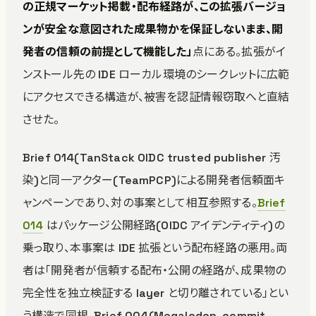
の正規マーケット掲載・配布経路が、この拡張バージョ
ンが安全な意図された成果物かを保証しないまま、開
発者の信頼の前提として機能した」
点にある。拡張がイ
ンストール先の IDE ローカル環境のシークレットに広範
にアクセスできる構造が、被害を認証情報窃取へと直結
させた。
Brief 014(TanStack OIDC trusted publisher 汚
染)と同一アクター(TeamPCP)による開発者信頼面キ
ャンペーンであり、対の事案として相互参照する。
Brief
014
はパッケージ公開経路(OIDC アイデンティティ)の
乗っ取り、本事案は IDE 拡張という配布経路の悪用。両
者は「開発者が信頼する配布・公開の経路が、成果物の
完全性を独立検証する layer と切り離されている」とい
う構造で同根。Brief 004(Megalodon、commit