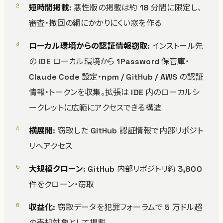
短時間掲載
: 悪性版の掲載は約 18 分間に限定し、
審査・撤回の網にかかりにくい窓を作る
ローカル環境からの認証情報窃取
: インストール先
の IDE ローカル環境から 1Password 保管庫・
Claude Code 設定・npm / GitHub / AWS の認証
情報・トークンを収集。拡張は IDE 内のローカルシ
ークレットに広範にアクセスできる構造
横展開
: 窃取した GitHub 認証情報で内部リポジト
リへアクセス
大規模クローン
: GitHub 内部リポジトリ約 3,800
件をクローン・窃取
収益化
: 窃取データを犯罪フォーラムで 5 万ドル超
の売却対象として掲載