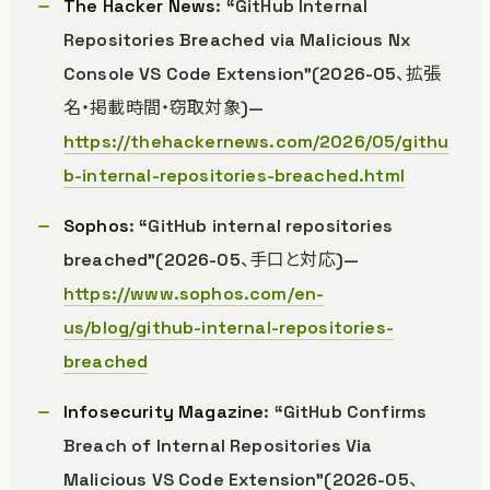
The Hacker News
: “GitHub Internal
Repositories Breached via Malicious Nx
Console VS Code Extension”(2026-05、拡張
名・掲載時間・窃取対象)—
https://thehackernews.com/2026/05/githu
b-internal-repositories-breached.html
Sophos
: “GitHub internal repositories
breached”(2026-05、手口と対応)—
https://www.sophos.com/en-
us/blog/github-internal-repositories-
breached
Infosecurity Magazine
: “GitHub Confirms
Breach of Internal Repositories Via
Malicious VS Code Extension”(2026-05、