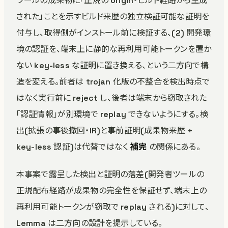
ツールの成果物に「正規の origin・ビルド経路から生成
された」ことを示すビルド来歴の独立検証可能な証明を
付与し、取得側がインストール前に検証する、(2) 開発環
境の認証を、端末上に静的な再利用可能トークンを置か
ない key-less な証明に置き換える、という二方向で構
造を変える。前者は trojan 化版の不整合を検出時点で
はなく実行前に reject し、後者は端末から窃取された
「認証情報」が別環境で replay できないようにする。検
出(拡張の事後撤回・IR)と事前証明(成果物来歴 +
key-less 認証)は代替ではなく
補完
の関係にある。
本事案で露呈した検出と証明の落差(開発者ツールの
正規配布経路が成果物の完全性を保証せず、端末上の
再利用可能トークンが窃取で replay される)に対して、
Lemma は二方向の設計を提示している。