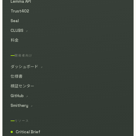
Lemma API
Trust402
Seal
CLUBS
↗
料金
開発者向け
ダッシュボード
↗
仕様書
検証センター
GitHub
↗
Smithery
↗
リソース
Critical Brief
●