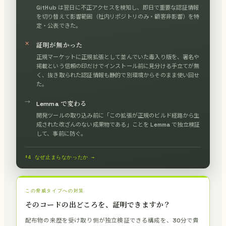
GitHub は翌日に不正アクセスを検知し、即日で重要な認証情報
を切り替えて影響範囲（社内リポジトリのみ・顧客非影響）を特
定・公表できた。
✕
証明が無かった
正規マーケットに正規拡張として並んでいた毒入り版を、署名や
掲載という信頼の印だけでインストール前に見分ける手立てが無
く、抜き取られた認証情報も静的で別環境からそのまま使い回せ
た。
→
Lemma で変わる
開発ツールの取り込み前に「この拡張が正規のビルド経路から生
成された改ざんのない成果物である」ことを Lemma で独立検証
して、事前に防ぐ。
§4 なぜ止まらなかったか →
この脅威タイプへの対策
そのコードの出どころを、証明できますか？
配布物の来歴を受け取り側が独立検証できる構成を、30分で貴