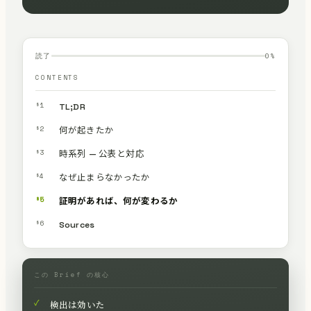
読了
0
%
CONTENTS
§1
TL;DR
§2
何が起きたか
§3
時系列 — 公表と対応
§4
なぜ止まらなかったか
§5
証明があれば、何が変わるか
§6
Sources
この Brief の核心
✓
検出は効いた