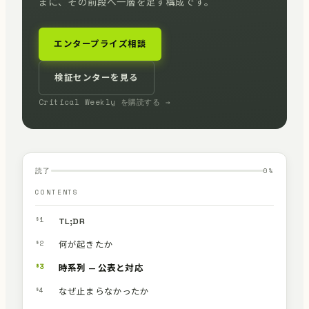
まに、その前段へ一層を足す構成です。
エンタープライズ相談
検証センターを見る
Critical Weekly を購読する →
読了
0
%
CONTENTS
§1
TL;DR
§2
何が起きたか
§3
時系列 — 公表と対応
§4
なぜ止まらなかったか