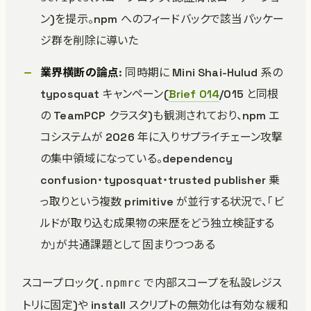
ン)を提示。npm へのフィードバックで該当パッケー
ジ群を削除に導いた
業界横断の論点
: 同時期に Mini Shai-Hulud 系の
typosquat キャンペーン(
Brief 014
/015 と同根
の TeamPCP クラスタ)も観測されており、npm エ
コシステムが 2026 年に入りサプライチェーン攻撃
の集中領域になっている。dependency
confusion・typosquat・trusted publisher 乗
っ取りという複数 primitive が並行する状況で、「ビ
ルドが取り込む成果物の来歴をどう独立検証する
か」が共通課題として固まりつつある
スコープロック(
で内部スコープを私設レジス
.npmrc
トリに固定)や install スクリプトの無効化は有効な緩和