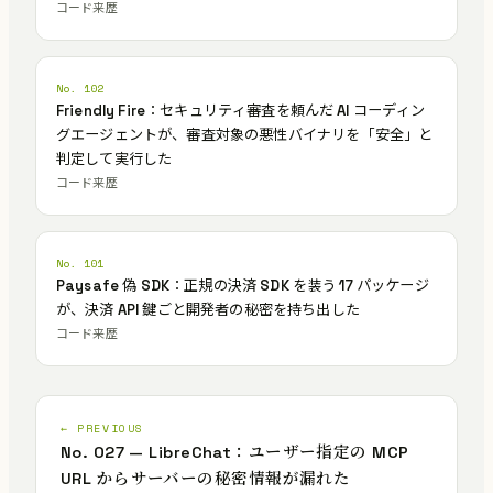
コード来歴
No. 102
Friendly Fire：セキュリティ審査を頼んだ AI コーディン
グエージェントが、審査対象の悪性バイナリを「安全」と
判定して実行した
コード来歴
No. 101
Paysafe 偽 SDK：正規の決済 SDK を装う 17 パッケージ
が、決済 API 鍵ごと開発者の秘密を持ち出した
コード来歴
← PREVIOUS
No. 027 — LibreChat：ユーザー指定の MCP
URL からサーバーの秘密情報が漏れた