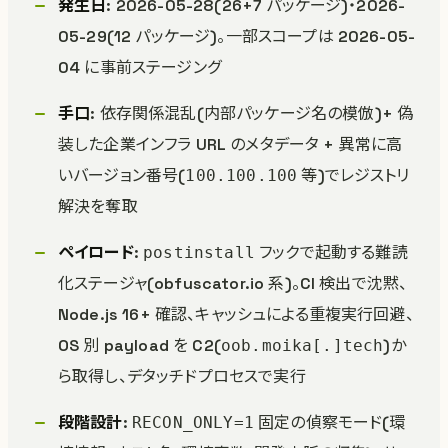
発生日
: 2026-05-28(26+7 パッケージ)・2026-
05-29(12 パッケージ)。一部スコープは 2026-05-
04 に事前ステージング
手口
: 依存関係混乱(内部パッケージ名の模倣)+ 偽
装した企業インフラ URL のメタデータ + 異常に高
いバージョン番号(
等)でレジストリ
100.100.100
解決を奪取
ペイロード
:
フックで起動する難読
postinstall
化ステージャ(obfuscator.io 系)。CI 検出で沈黙、
Node.js 16+ 確認、キャッシュによる重複実行回避、
OS 別 payload を C2(
)か
oob.moika[.]tech
ら取得し、デタッチドプロセスで実行
段階設計
:
固定の偵察モード(環
RECON_ONLY=1