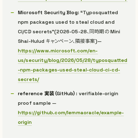
Microsoft Security Blog
: “Typosquatted
npm packages used to steal cloud and
CI/CD secrets”(2026-05-28、同時期の Mini
Shai-Hulud キャンペーン、隣接事案)—
https://www.microsoft.com/en-
us/security/blog/2026/05/28/typosquatted
-npm-packages-used-steal-cloud-ci-cd-
secrets/
reference 実装（GitHub）
: verifiable-origin
proof sample —
https://github.com/lemmaoracle/example-
origin