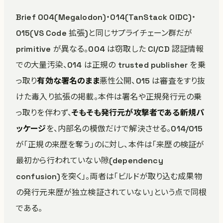
Brief 004(Megalodon)・014(TanStack OIDC)・
015(VS Code 拡張)と同じサプライチェーン群だが
primitive が異なる。004 は窃取した CI/CD 認証情報
での大量汚染、014 は正規の trusted publisher を乗
っ取り
有効な署名のまま
悪性公開、015 は審査をすり抜
けた毒入り拡張の掲載。本件は署名や正規発行元の乗
っ取りを伴わず、
そもそも発行元が攻撃者である新規パ
ッケージ
を、内部名の模倣だけで解決させる。014/015
が「正規の来歴を奪う」のに対し、本件は「来歴の検証が
最初から行われていない隙(dependency
confusion)を突く」。両者は「ビルドが取り込む成果物
の発行元来歴が独立検証されていない」という点で同根
である。