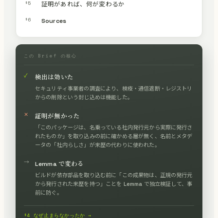
§5
証明があれば、何が変わるか
§6
Sources
この Brief の核心
✓
検出は効いた
セキュリティ事業者の調査により、検疫・通信遮断・レジストリ
からの削除という封じ込めは機能した。
✕
証明が無かった
「このパッケージは、名乗っている社内発行元から実際に発行さ
れたものか」を取り込みの前に確かめる層が無く、名前とメタデ
ータの「社内らしさ」が来歴の代わりに使われた。
→
Lemma で変わる
ビルドが依存部品を取り込む前に「この成果物は、正規の発行元
から発行された来歴を持つ」ことを Lemma で独立検証して、事
前に防ぐ。
§4 なぜ止まらなかったか →