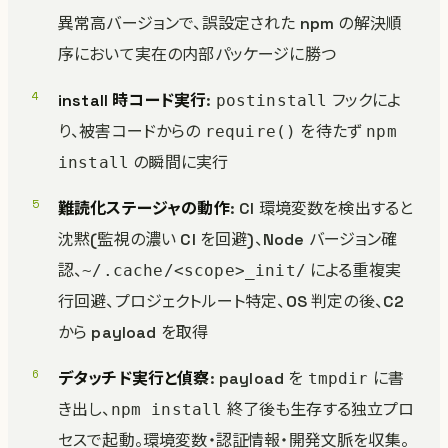
異常高バージョンで、誤設定された npm の解決順
序において実在の内部パッケージに勝つ
install 時コード実行
:
フックによ
postinstall
り、被害コードからの
を待たず
require()
npm
の瞬間に実行
install
難読化ステージャの動作
: CI 環境変数を検出すると
沈黙(監視の濃い CI を回避)、Node バージョン確
認、
による重複実
~/.cache/<scope>_init/
行回避、プロジェクトルート特定、OS 判定の後、C2
から payload を取得
デタッチド実行と偵察
: payload を
に書
tmpdir
き出し、
終了後も生存する独立プロ
npm install
セスで起動。環境変数・認証情報・開発文脈を収集。