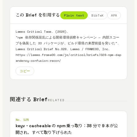
この Brief を引用する
Plain text
BibTeX
APA
Lemma Critical Team. (2026).

"npm 依存関係混乱による開発環境偵察キャンペーン — 内部スコー
プを偽装した 33 パッケージが、ビルド環境の来歴前提を突いた".

Lemma Critical Brief No.028. Lemma / FRAME00, Inc.

https://lemma.frame00.com/ja/critical/briefs/028-npm-dep
endency-confusion-recon/
コピー
関連する Brief
RELATED
No. 125
keyv・cacheable の npm 乗っ取り：38 分で 9 本が公
開され、すべて取り下げられた