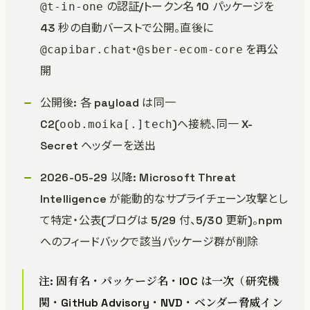
の認証/トークン名 10 パッケージを
@t-in-one
43 秒の自動バーストで公開。直後に
・
を再公
@capibar.chat
@sber-ecom-core
開
公開後: 各 payload は同一
C2(
)へ接続、同一 X-
oob.moika[.]tech
Secret ヘッダーを送出
2026-05-29 以降: Microsoft Threat
Intelligence が能動的なサプライチェーン攻撃とし
て特定・公表(ブログは 5/29 付、5/30 更新)。npm
へのフィードバックで該当パッケージ群が削除
注: 固有名・パッケージ名・IOC は一次（研究機
関・GitHub Advisory・NVD・ベンダー脅威イン