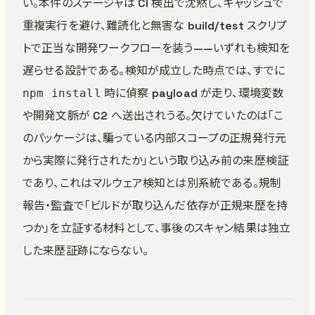
い。本件のステージャは CI 検出で沈黙し、キャッシュで
重複実行を避け、難読化と無害な build/test スクリプ
トで正当な開発ワークフローを装う——いずれも検知を
遅らせる設計である。検知が成立した時点では、すでに
時に偵察 payload が走り、環境変数
npm install
や開発文脈が C2 へ送出されうる。欠けていたのは「こ
のパッケージは、騙っている内部スコープの正規発行元
から実際に発行されたか」という取り込み前の来歴検証
であり、これはマルウェア検知とは別系統である。規制
報告・監査で「ビルドが取り込んだ依存が正規来歴を持
つか」を立証する材料として、事後のスキャン結果は独立
した来歴証跡にならない。