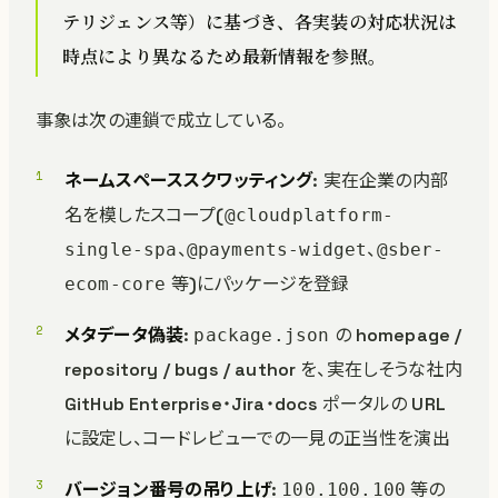
テリジェンス等）に基づき、各実装の対応状況は
時点により異なるため最新情報を参照。
事象は次の連鎖で成立している。
ネームスペーススクワッティング
: 実在企業の内部
名を模したスコープ(
@cloudplatform-
、
、
single-spa
@payments-widget
@sber-
等)にパッケージを登録
ecom-core
メタデータ偽装
:
の homepage /
package.json
repository / bugs / author を、実在しそうな社内
GitHub Enterprise・Jira・docs ポータルの URL
に設定し、コードレビューでの一見の正当性を演出
バージョン番号の吊り上げ
:
等の
100.100.100