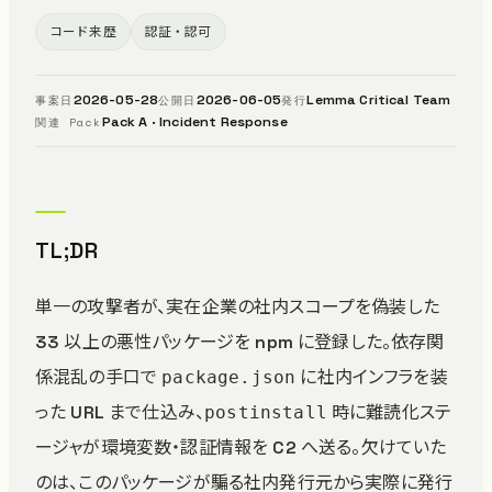
コード来歴
認証・認可
2026-05-28
2026-06-05
Lemma Critical Team
事案日
公開日
発行
Pack A · Incident Response
関連 Pack
TL;DR
単一の攻撃者が、実在企業の社内スコープを偽装した
33 以上の悪性パッケージを npm に登録した。依存関
係混乱の手口で
に社内インフラを装
package.json
った URL まで仕込み、
時に難読化ステ
postinstall
ージャが環境変数・認証情報を C2 へ送る。欠けていた
のは、このパッケージが騙る社内発行元から実際に発行