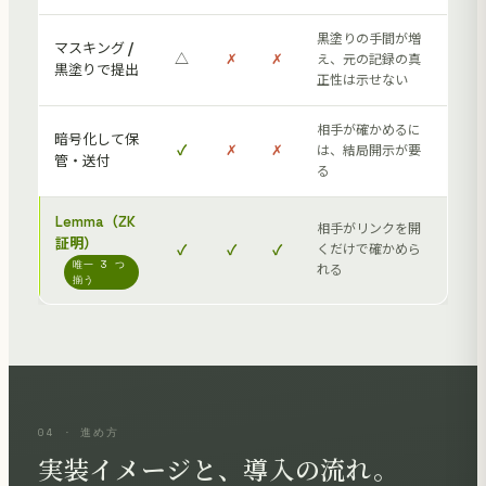
黒塗りの手間が増
マスキング /
△
✗
✗
え、元の記録の真
黒塗りで提出
正性は示せない
相手が確かめるに
暗号化して保
✓
✗
✗
は、結局開示が要
管・送付
る
Lemma（ZK
相手がリンクを開
証明）
✓
✓
✓
くだけで確かめら
唯一 3 つ
れる
揃う
04 · 進め方
実装イメージと、導入の流れ。