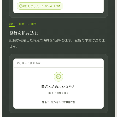
発行しました 0x68d4…9f01
02 — 自社 → 相手
発行を組み込む
記録が確定した時点で API を1回呼びます。記録の本文は送りま
せん。
受け取った側の画面
改ざんされていません
NOT TAMPERED
署名の一致
改ざんの有無
発行者