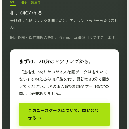
03 — 相手・第三者
相手が確かめる
受け取った側はリンクを開くだけ。アカウントもキーも要りませ
ん。
開示範囲・保存期間の設計から PoC、本番運用まで伴走します。
まずは、30分のヒアリングから。
「適格性で絞りたいが本人確認データは抱えたく
ない」を抱える参加経路を1つ、最初の30分で聞か
せてください。LP の本人確認記録やプール設定の
開示は必要ありません。
このユースケースについて、問い合わ
せる →