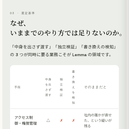
03 · 選定基準
なぜ、
いままでのやり方では足りないのか。
「中身を出さず渡す」「独立検証」「書き換えの検知」
の 3 つが同時に要る業務こそが Lemma の領域です。
書
き
中身
独
換
を出
立
そのままだと
手段
え
さず
検
を
渡す
証
検
知
社内の誰かが直せ
アクセス制
△
✗
✗
た、という疑いが
御・権限管理
残る