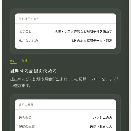
何を証明するか
示すこと
地域・リスク許容など規制要件を満たす
出さないもの
LP の本人確認データ・残高
01 — 自社
証明する記録を決める
提出のたびに説明や照会が生まれている記録・フローを、まず1
つ選びます。
証明の発行
送るもの
ハッシュのみ
記録の本文
送信されません