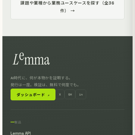
課題や業種から業務ユースケースを探す（全36
件） →
AI時代に、何が本物かを証明する。
発行は一度。検証は、無料で何度でも。
ダッシュボード
X
GH
in
↗
製品
Lemma API